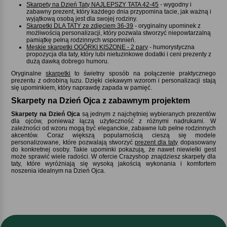
Skarpety na Dzień Taty NAJLEPSZY TATA 42-45
- wygodny i
zabawny prezent, który każdego dnia przypomina tacie, jak ważną i
wyjątkową osobą jest dla swojej rodziny.
Skarpetki DLA TATY ze zdjęciem 36-39
- oryginalny upominek z
możliwością personalizacji, który pozwala stworzyć niepowtarzalną
pamiątkę pełną rodzinnych wspomnień.
Męskie skarpetki OGÓRKI KISZONE - 2 pary
- humorystyczna
propozycja dla taty, który lubi nietuzinkowe dodatki i ceni prezenty z
dużą dawką dobrego humoru.
Oryginalne
skarpetki
to świetny sposób na połączenie praktycznego
prezentu z odrobiną luzu. Dzięki ciekawym wzorom i personalizacji stają
się upominkiem, który naprawdę zapada w pamięć.
Skarpety na Dzień Ojca z zabawnym projektem
Skarpety na Dzień Ojca
są jednym z najchętniej wybieranych prezentów
dla ojców, ponieważ łączą użyteczność z różnymi nadrukami. W
zależności od wzoru mogą być eleganckie, zabawne lub pełne rodzinnych
akcentów. Coraz większą popularnością cieszą się modele
personalizowane, które pozwalają stworzyć
prezent dla taty
dopasowany
do konkretnej osoby. Takie upominki pokazują, że nawet niewielki gest
może sprawić wiele radości. W ofercie Crazyshop znajdziesz skarpety dla
taty, które wyróżniają się wysoką jakością wykonania i komfortem
noszenia idealnym na Dzień Ojca.