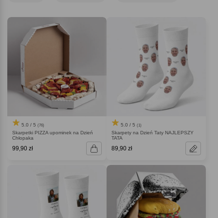
który połączy wygodę użytkowania z dużą dawką dobrego humoru.
5.0 / 5
5.0 / 5
(76)
(1)
Skarpetki PIZZA upominek na Dzień
Skarpety na Dzień Taty NAJLEPSZY
Chłopaka
TATA
99,90 zł
89,90 zł