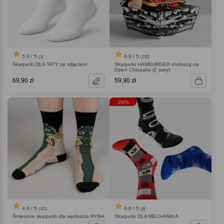
5.0 / 5
4.9 / 5
(1)
(152)
Skarpetki DLA TATY ze zdjęciem
Skarpetki HAMBURGER drobiazg na
Dzień Chłopaka (2 pary)
69,90 zł
59,90 zł
-20%
4.9 / 5
4.8 / 5
(101)
(9)
Śmieszne skarpetki dla wędkarza RYBA
Skarpetki DLA MECHANIKA