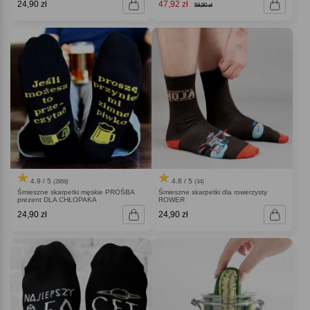
24,90 zł
47,92 zł
59,90 zł
4.9 / 5
4.8 / 5
(2859)
(34)
Śmieszne skarpetki męskie PROŚBA
Śmieszne skarpetki dla rowerzysty
prezent DLA CHŁOPAKA
ROWER
24,90 zł
24,90 zł