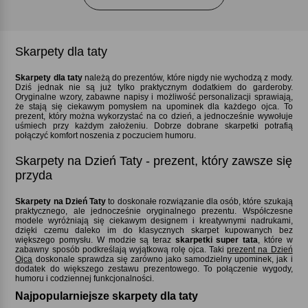
Skarpety dla taty
Skarpety dla taty
należą do prezentów, które nigdy nie wychodzą z mody.
Dziś jednak nie są już tylko praktycznym dodatkiem do garderoby.
Oryginalne wzory, zabawne napisy i możliwość personalizacji sprawiają,
że stają się ciekawym pomysłem na upominek dla każdego ojca. To
prezent, który można wykorzystać na co dzień, a jednocześnie wywołuje
uśmiech przy każdym założeniu. Dobrze dobrane skarpetki potrafią
połączyć komfort noszenia z poczuciem humoru.
Skarpety na Dzień Taty - prezent, który zawsze się
przyda
Skarpety na Dzień Taty
to doskonałe rozwiązanie dla osób, które szukają
praktycznego, ale jednocześnie oryginalnego prezentu. Współczesne
modele wyróżniają się ciekawym designem i kreatywnymi nadrukami,
dzięki czemu daleko im do klasycznych skarpet kupowanych bez
większego pomysłu. W modzie są teraz
skarpetki super tata
, które w
zabawny sposób podkreślają wyjątkową rolę ojca. Taki
prezent na Dzień
Ojca
doskonale sprawdza się zarówno jako samodzielny upominek, jak i
dodatek do większego zestawu prezentowego. To połączenie wygody,
humoru i codziennej funkcjonalności.
Najpopularniejsze skarpety dla taty