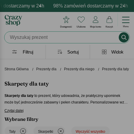
dostarczamy w 24h
 darmowa personalizacja produktów
ozytywne emocje - zawsze udane prezenty
98% zamówień dostarczamy w 24h
Profesjonalna i darmow
Prezentujemy po
Menu
Dostępność
Ulubione
Moje konto
Koszyk
Filtruj
Sortuj
Widok
Strona Główna
Prezenty dla
Prezenty dla niego
Prezenty dla taty
Skarpety dla taty
Skarpety dla taty
to prezent, który udowadnia, że praktyczny upominek
może być jednocześnie zabawny i pełen charakteru. Personalizowane wzory
oraz oryginalne nadruki sprawiają, że zwykłe skarpetki zamieniają się w
Czytaj dalej
wyjątkowy podarunek. W naszej ofercie znajdziesz skarpety na Dzień Taty,
Wybrane filtry
które pozwalają w niebanalny sposób wyrazić wdzięczność i sympatię. Jeśli
szukasz pomysłu na prezent,
skarpety dla taty
będą świetnym wyborem,
Taty
Skarpetki
Wyczyść wszystko