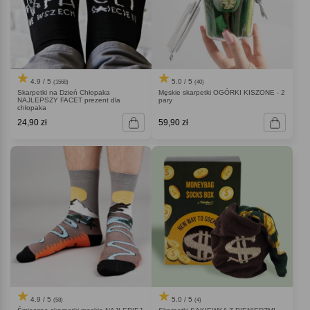
4.9 / 5
5.0 / 5
(1568)
(40)
Skarpetki na Dzień Chłopaka
Męskie skarpetki OGÓRKI KISZONE - 2
NAJLEPSZY FACET prezent dla
pary
chłopaka
24,90 zł
59,90 zł
4.9 / 5
5.0 / 5
(58)
(4)