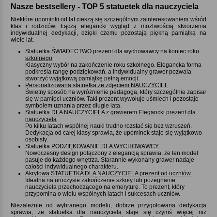
Nasze bestsellery - TOP 5 statuetek dla nauczyciela
Niektóre upominki od lat cieszą się szczególnym zainteresowaniem wśród
klas i rodziców. Łączą elegancki wygląd z możliwością stworzenia
indywidualnej dedykacji, dzięki czemu pozostają piękną pamiątką na
wiele lat.
Statuetka ŚWIADECTWO prezent dla wychowawcy na koniec roku
szkolnego
Klasyczny wybór na zakończenie roku szkolnego. Elegancka forma
podkreśla rangę podziękowań, a indywidualny grawer pozwala
stworzyć wyjątkową pamiątkę pełną emocji.
Personalizowana statuetka ze zdjęciem NAUCZYCIEL
Świetny sposób na wyróżnienie pedagoga, który szczególnie zapisał
się w pamięci uczniów. Taki prezent wywołuje uśmiech i pozostaje
symbolem uznania przez długie lata.
Statuetka DLA NAUCZYCIELA z grawerem Elegancki prezent dla
nauczyciela
Po kilku latach wspólnej nauki trudno rozstać się bez wzruszeń.
Dedykacja od całej klasy sprawia, że upominek staje się wyjątkowo
osobisty.
Statuetka PODZIĘKOWANIE DLA WYCHOWAWCY
Nowoczesny design połączony z elegancją sprawia, że ten model
pasuje do każdego wnętrza. Starannie wykonany grawer nadaje
całości indywidualnego charakteru.
Akrylowa STATUETKA DLA NAUCZYCIELA prezent od uczniów
Idealna na uroczyste zakończenie szkoły lub pożegnanie
nauczyciela przechodzącego na emeryturę. To prezent, który
przypomina o wielu wspólnych latach i sukcesach uczniów.
Niezależnie od wybranego modelu, dobrze przygotowana dedykacja
sprawia, że statuetka dla nauczyciela staje się czymś więcej niż