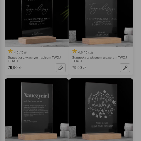
4.6 / 5
4.6 / 5
(5)
(12)
Statuetka z własnym napisem TWÓJ
Statuetka z własnym grawerem TWÓJ
TEKST
TEKST
79,90 zł
79,90 zł