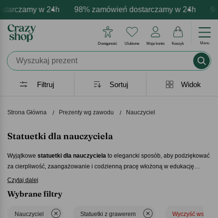
arczamy w 24h
mowa personalizacja produktów
ywne emocje - zawsze udane prezenty
98% zamówień dostarczamy w 24h
Profesjonalna i darmowa pe
Prezentujemy pozyty
98% 
Menu
Dostępność
Ulubione
Moje konto
Koszyk
Filtruj
Sortuj
Widok
Strona Główna
Prezenty wg zawodu
Nauczyciel
Statuetki dla nauczyciela
Wyjątkowe
statuetki dla nauczyciela
to elegancki sposób, aby podziękować
za cierpliwość, zaangażowanie i codzienną pracę włożoną w edukację
uczniów. Personalizowana dedykacja sprawia, że prezent nabiera
Czytaj dalej
osobistego charakteru i pozostaje cenną pamiątką na długie lata. Jeśli
Wybrane filtry
szukasz upominku na zakończenie roku szkolnego lub Dzień Nauczyciela,
statuetki dla nauczycieli
będą pięknym symbolem uznania i szacunku.
Nauczyciel
Statuetki z grawerem
Wyczyść wszystk