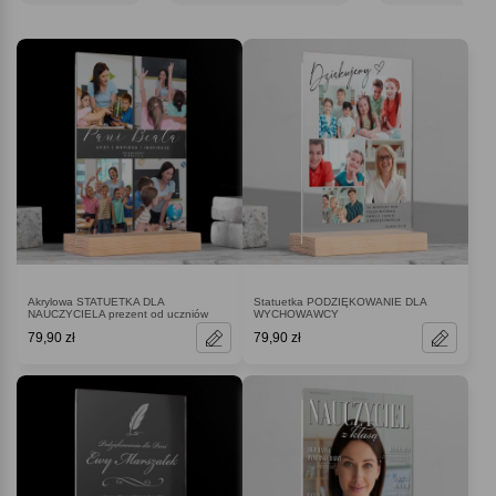
Akrylowa STATUETKA DLA
Statuetka PODZIĘKOWANIE DLA
NAUCZYCIELA prezent od uczniów
WYCHOWAWCY
79,90 zł
79,90 zł