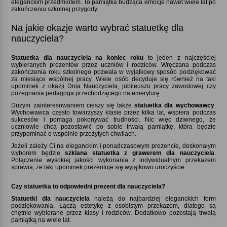
eleganckim przedmiotem. To pamiątka budząca emocje nawet wiele lat po
zakończeniu szkolnej przygody.
Na jakie okazje warto wybrać statuetkę dla
nauczyciela
Statuetka dla nauczyciela na koniec roku
to jeden z najczęściej
wybieranych prezentów przez uczniów i rodziców. Wręczana podczas
zakończenia roku szkolnego pozwala w wyjątkowy sposób podziękować
za miesiące wspólnej pracy. Wiele osób decyduje się również na taki
upominek z okazji Dnia Nauczyciela, jubileuszu pracy zawodowej czy
pożegnania pedagoga przechodzącego na emeryturę.
Dużym zainteresowaniem cieszy się także
statuetka dla wychowawcy
.
Wychowawca często towarzyszy klasie przez kilka lat, wspiera podczas
sukcesów i pomaga pokonywać trudności. Nic więc dziwnego, że
uczniowie chcą pozostawić po sobie trwałą pamiątkę, która będzie
przypominać o wspólnie przeżytych chwilach.
Jeżeli zależy Ci na eleganckim i ponadczasowym prezencie, doskonałym
wyborem będzie
szklana statuetka z grawerem dla nauczyciela
.
Połączenie wysokiej jakości wykonania z indywidualnym przekazem
sprawia, że taki upominek prezentuje się wyjątkowo uroczyście.
Czy statuetka to odpowiedni prezent dla nauczyciela
Statuetki dla nauczyciela
należą do najbardziej eleganckich form
podziękowania. Łączą estetykę z osobistym przekazem, dlatego są
chętnie wybierane przez klasy i rodziców. Dodatkowo pozostają trwałą
pamiątką na wiele lat.