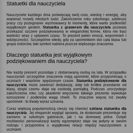
Statuetki dla nauczyciela
Nauczyciele każdego dnia poświęcają swój czas, wiedzę i energię, aby
wspierać rozwój młodych ludzi. Zakończenie roku szkolnego, jubileusz
pracy czy pożegnanie wychowawcy to momenty, które warto podkreślić
wyjątkowym gestem.
Statuetka z grawerem dla nauczyciela
pozwala
przekazać szczere podziękowania w eleganckiej formie, która nie traci
wartości wraz z upływem czasu. To prezent pełen emocji, wspomnień i
wdzięczności. Szczególnie wtedy, gdy za upominkiem stoi cała klasa lub
grupa rodziców, taki symbol nabiera jeszcze większego znaczenia.
Dlaczego statuetka jest wyjątkowym
podziękowaniem dla nauczyciela
Nie każdy prezent pozostaje z obdarowaną osobą na lata. W przypadku
nauczycieli szczególne znaczenie mają upominki, które przypominają o
uczniach i wspólnie spędzonym czasie.
Statuetka podziękowanie dla
nauczyciela
może zawierać dedykację, datę lub krótkie przesłanie od
klasy, dzięki czemu staje się osobistą pamiątką. Podczas uroczystego
zakończenia roku czy akademii wręczenie takiego prezentu wywołuje
wzruszenie i podkreśla wagę chwili. To znacznie więcej niż zwykły
upominek - to trwały wyraz uznania.
Coraz większą popularnością cieszy się również
szklana statuetka dla
nauczyciela
. Jej elegancki wygląd sprawia, że doskonale prezentuje się
zarówno w szkolnym gabinecie, jak i na domowej półce. Dzięki
możliwości personalizacji każdy egzemplarz staje się jedyny w swoim
rodzaju i przypomina o wyjątkowej relacji między nauczycielem a
uczniami.