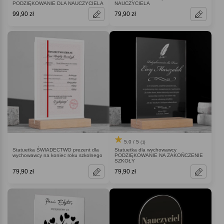
PODZIĘKOWANIE DLA NAUCZYCIELA
NAUCZYCIELA
99,90 zł
79,90 zł
5.0 / 5
(1)
Statuetka ŚWIADECTWO prezent dla
Statuetka dla wychowawcy
wychowawcy na koniec roku szkolnego
PODZIĘKOWANIE NA ZAKOŃCZENIE
SZKOŁY
79,90 zł
79,90 zł