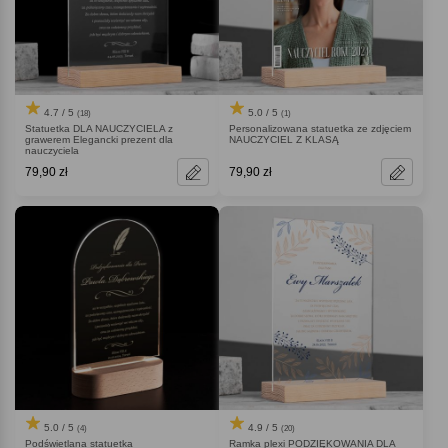
4.7 / 5
5.0 / 5
(18)
(1)
Statuetka DLA NAUCZYCIELA z
Personalizowana statuetka ze zdjęciem
grawerem Elegancki prezent dla
NAUCZYCIEL Z KLASĄ
nauczyciela
79,90 zł
79,90 zł
5.0 / 5
4.9 / 5
(4)
(20)
Podświetlana statuetka
Ramka plexi PODZIĘKOWANIA DLA