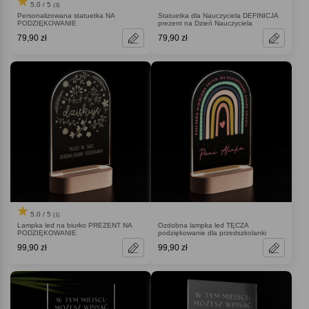
5.0 / 5
(3)
Personalizowana statuetka NA
Statuetka dla Nauczyciela DEFINICJA
PODZIĘKOWANIE
prezent na Dzień Nauczyciela
79,90 zł
79,90 zł
5.0 / 5
(1)
Lampka led na biurko PREZENT NA
Ozdobna lampka led TĘCZA
PODZIĘKOWANIE
podziękowanie dla przedszkolanki
99,90 zł
99,90 zł