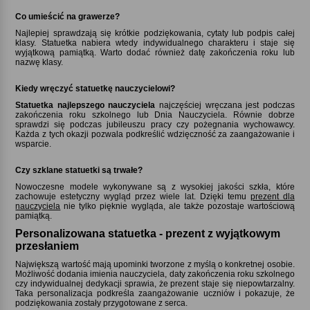
Co umieścić na grawerze
Najlepiej sprawdzają się krótkie podziękowania, cytaty lub podpis całej
klasy. Statuetka nabiera wtedy indywidualnego charakteru i staje się
wyjątkową pamiątką. Warto dodać również datę zakończenia roku lub
nazwę klasy.
Kiedy wręczyć statuetkę nauczycielowi
Statuetka najlepszego nauczyciela
najczęściej wręczana jest podczas
zakończenia roku szkolnego lub Dnia Nauczyciela. Równie dobrze
sprawdzi się podczas jubileuszu pracy czy pożegnania wychowawcy.
Każda z tych okazji pozwala podkreślić wdzięczność za zaangażowanie i
wsparcie.
Czy szklane statuetki są trwałe
Nowoczesne modele wykonywane są z wysokiej jakości szkła, które
zachowuje estetyczny wygląd przez wiele lat. Dzięki temu
prezent dla
nauczyciela
nie tylko pięknie wygląda, ale także pozostaje wartościową
pamiątką.
Personalizowana statuetka - prezent z wyjątkowym
przesłaniem
Największą wartość mają upominki tworzone z myślą o konkretnej osobie.
Możliwość dodania imienia nauczyciela, daty zakończenia roku szkolnego
czy indywidualnej dedykacji sprawia, że prezent staje się niepowtarzalny.
Taka personalizacja podkreśla zaangażowanie uczniów i pokazuje, że
podziękowania zostały przygotowane z serca.