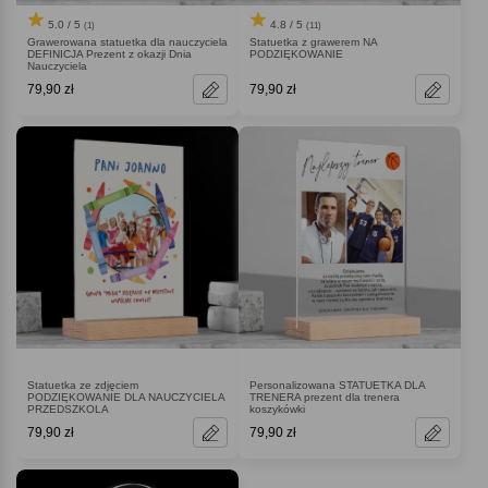
5.0 / 5
4.8 / 5
(1)
(11)
Grawerowana statuetka dla nauczyciela
Statuetka z grawerem NA
DEFINICJA Prezent z okazji Dnia
PODZIĘKOWANIE
Nauczyciela
79,90 zł
79,90 zł
Statuetka ze zdjęciem
Personalizowana STATUETKA DLA
PODZIĘKOWANIE DLA NAUCZYCIELA
TRENERA prezent dla trenera
PRZEDSZKOLA
koszykówki
79,90 zł
79,90 zł