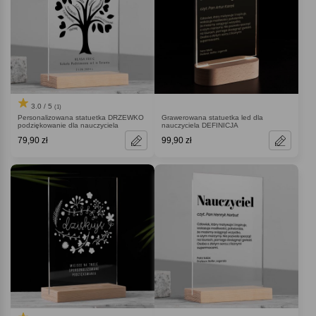
3.0 / 5
(1)
Personalizowana statuetka DRZEWKO
Grawerowana statuetka led dla
podziękowanie dla nauczyciela
nauczyciela DEFINICJA
79,90 zł
99,90 zł