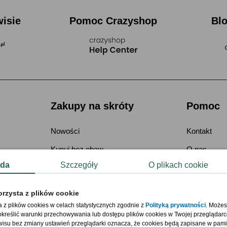
wisie
Pomoc Crazyshop
Bl
Zakupy na skróty
Pomoc
Nowości
Kontakt
Kupuj bez obaw
O nas
da
Szczegóły
O plikach cookie
B2B - zamówienia hurtowe
Płatności i 
Dopasuj prezent
Zwrot - ods
orzysta z plików cookie
Mapa kategorii
Reklamacja
a z plików cookies w celach statystycznych zgodnie z
Polityką prywatności
. Możes
kreślić warunki przechowywania lub dostępu plików cookies w Twojej przeglądarc
Deklaracja 
wisu bez zmiany ustawień przeglądarki oznacza, że cookies będą zapisane w pami