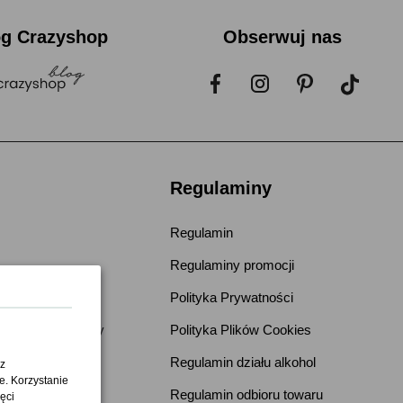
og Crazyshop
Obserwuj nas
Regulaminy
Regulamin
Regulaminy promocji
dostawa
Polityka Prywatności
tąpienie od umowy
Polityka Plików Cookies
 zamówień
Regulamin działu alkohol
z
e. Korzystanie
dostępności
Regulamin odbioru towaru
ęci