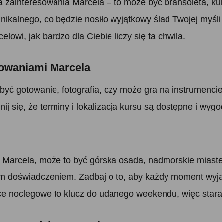
dla zainteresowania Marcela – to może być bransoleta, k
ikalnego, co będzie nosiło wyjątkowy ślad Twojej myśli 
elowi, jak bardzo dla Ciebie liczy się ta chwila.
esowaniami Marcela
być gotowanie, fotografia, czy może gra na instrumenci
ij się, że terminy i lokalizacja kursu są dostępne i wyg
Marcela, może to być górska osada, nadmorskie miastecz
 doświadczeniem. Zadbaj o to, aby każdy moment wyja
e noclegowe to klucz do udanego weekendu, więc staran