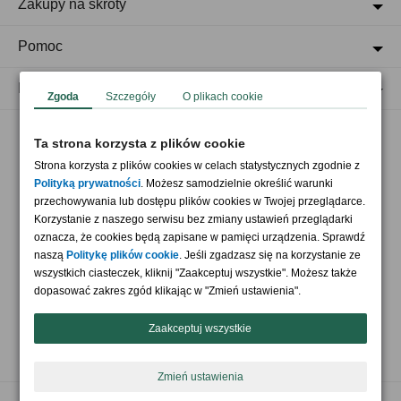
Zakupy na skróty
Pomoc
Regulaminy
Zgoda
Szczegóły
O plikach cookie
Ta strona korzysta z plików cookie
Akceptujemy płatności
Strona korzysta z plików cookies w celach statystycznych zgodnie z
Polityką prywatności
. Możesz samodzielnie określić warunki
przechowywania lub dostępu plików cookies w Twojej przeglądarce.
Korzystanie z naszego serwisu bez zmiany ustawień przeglądarki
oznacza, że cookies będą zapisane w pamięci urządzenia. Sprawdź
naszą
Politykę plików cookie
. Jeśli zgadzasz się na korzystanie ze
wszystkich ciasteczek, kliknij "Zaakceptuj wszystkie". Możesz także
Nasi partnerzy
dopasować zakres zgód klikając w "Zmień ustawienia".
Zaakceptuj wszystkie
Zmień ustawienia
Copyright © 2026 Crazyshop.pl Wszelkie prawa zastrzeżone.