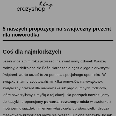
5 naszych propozycji na świąteczny prezent
dla noworodka
Coś dla najmłodszych
Jeżeli w ostatnim roku przyszedł na świat nowy członek Waszej
rodziny, a zbliżające się Boże Narodzenie będzie jego pierwszymi
świętami, warto uczcić to za pomocą specjalnego upominku. W
związku z tym przygotowaliśmy kilka pomysłów na wyjątkowy,
świąteczny prezent dla niemowlaka lub jego dumnych rodziców,
które stworzyliśmy z myślą o tej okazji.
Na początek nawiązujemy
do klasyki i proponujemy
personalizowanego misia
w sweterku z
motywem gwiazdek i imieniem właściciela lub właścicielki. Urocza
maskotka w przyszłości może się okazać ulubioną zabawką, bo jak