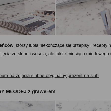
żeńców
, którzy lubią niekończące się przepisy i recepty 
 zdjęcia ze ślubu i wesela, ale także miesiąca miodoweg
bum-na-zdjecia-slubne-oryginalny-prezent-na-slub
ARY MŁODEJ z grawerem