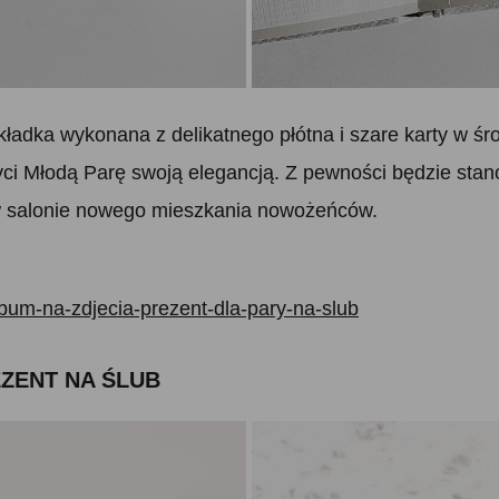
dka wykonana z delikatnego płótna i szare karty w środk
yci Młodą Parę swoją elegancją. Z pewności będzie stanow
w salonie nowego mieszkania nowożeńców.
bum-na-zdjecia-prezent-dla-pary-na-slub
REZENT NA ŚLUB