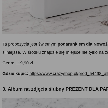
Ta propozycja jest świetnym
podarunkiem dla Nowo
silniejsze. W środku znajdzie się miejsce nie tylko na
Cena:
119,90 zł
Gdzie kupić:
https://www.crazyshop.pl/prod_54498_al
3. Album na zdjęcia ślubny PREZENT DLA P