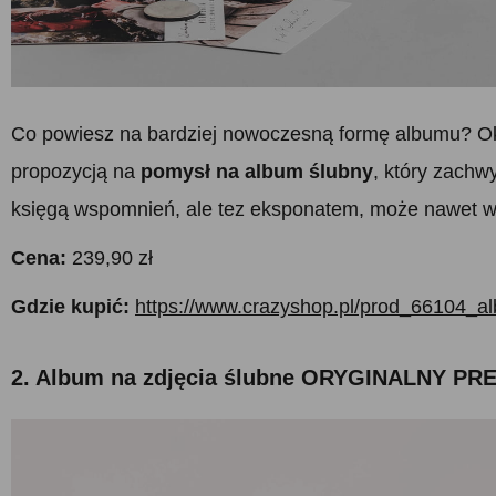
Co powiesz na bardziej nowoczesną formę albumu? Okła
propozycją na
pomysł na album ślubny
, który zachw
księgą wspomnień, ale tez eksponatem, może nawet 
Cena:
239,90 zł
Gdzie kupić:
https://www.crazyshop.pl/prod_66104_al
2. Album na zdjęcia ślubne ORYGINALNY P