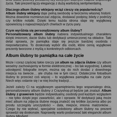
życia. Taki prezent łączy elegancję z dużą wartością sentymentalną.
Dlaczego album ślubny wklejany wciąż cieszy się popularnością
Album ślubny wklejany
daje pełną swobodę w tworzeniu własnej historii.
Można dowolnie rozmieszczać zdjęcia, dodawać podpisy, bilety z podróży
czy krótkie notatki. Dzięki temu każda strona staje się wyjątkową
opowieścią o najważniejszych chwilach w życiu pary.
Czym wyróżnia się personalizowany album ślubny
Personalizowany album ślubny
nabiera indywidualnego charakteru
dzięki imionom, dacie ślubu lub dedykacji umieszczonej na okładce. Taki
detal sprawia, że pamiątka staje się jeszcze bardziej osobista i
niepowtarzalna. To doskonały wybór dla osób, które cenią wyjątkowe
prezenty tworzone z myślą o konkretnych odbiorcach.
Album ślubny to pamiątka na całe życie
Może i coraz częściej takie rzeczy jak
album na zdjęcia ślubne
czy album
weselny zachowujemy w formie elektronicznej – bo tak wygodniej. Łatwiej
udostępnić fotografie innym, można się do nich dostać z dowolnego
miejsca na świecie… ale chyba nie w tym rzecz. Ostatecznie fotoalbum
ślubny to przecież coś więcej – to wyjątkowa pamiątka na całe życie.
Niech więc ostanie się i w niej trochę tradycji…
Jeżeli zależy Ci na wyjątkowym upamiętnieniu tego wspaniałego dnia,
personalizowany album ślubny z Crazyshop.pl będzie jak znalazł.
Album
ślubny z grawerem
będzie indywidualny, osobisty pod każdym względem
– nie tylko dzięki jego zawartości, ale i oprawie. W dedykacji jaką może
mieć album na zdjęcia ślubne mogą znaleźć się krótkie życzenia albo po
prostu szczegóły uroczystości – data, miejsce, imiona małżonków…
Czego by nie wybrać, specjalnie ozdobiony album ślubny na prezent
sprawdzi się doskonale. Naprawdę warto podarować taki elegancki album
ślubny
Młodym
!