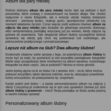
Album dla pary młodej
Dobrze dobrany
album dla pary młodej
może stać się jednym z tych
prezentów, które zostają z nowożeńcami na bardzo długo. Nie chodzi
wyłącznie o same fotografie, ale o emocje ukryte między kolejnymi
stronami - pierwszy taniec, reakcje gości, spontaniczne uśmiechy czy
moment składania życzeń. Coraz więcej osób wybiera również
album na
zdjęcia dla pary młodej
jako dodatek do głównego prezentu ślubnego
albo sentymentalną pamiątkę wręczaną już po weselu, kiedy zdjęcia są
gotowe do wywołania. Taki elegancki album ślubny szczególnie dobrze
sprawdza się wtedy, gdy chce się podarować coś osobistego, ale
jednocześnie praktycznego i ponadczasowego.
Lepsze niż album na ślub? Dwa albumy ślubne!
Doskonale zdajemy sobie sprawę z tego, że pojedynczy
album ślubny
to
może być za mało, by pomieścić w nim wszystkie pamiątkowe fotografie!
Warto więc przygotować dwie możliwości na album weselny, rozdzielając
fotografie na dwie części. Jak je podzielić? Można w różny sposób.
Jedni dzielą ujęcia na te ze ślubu i te z wesela. Inni – na te, które można
pokazać wszystkim, także starszej rodzinie, oraz te, ukazujące prawdziwe
kulisy uroczystości, do pokazywania np. znajomym.
Każdy wybór jest dobry – a każdy personalizowany album na zdjęcia z
oferty Crazyshop.pl znakomicie się w tym celu sprawdzi! Zamów już dziś
album ślubny z grawerem
– niech Twoja pamiątka ze ślubu zyska jedyną
w swoim rodzaju oprawę!
Personalizowany album ślubny