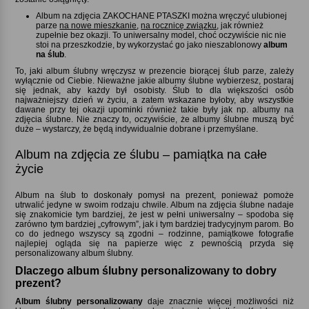
Album na zdjęcia ZAKOCHANE PTASZKI można wręczyć ulubionej
parze
na nowe mieszkanie
,
na rocznicę związku
, jak również
zupełnie bez okazji. To uniwersalny model, choć oczywiście nic nie
stoi na przeszkodzie, by wykorzystać go jako nieszablonowy
album
na ślub
.
To, jaki album ślubny wręczysz w prezencie biorącej ślub parze, zależy
wyłącznie od Ciebie. Nieważne jakie albumy ślubne wybierzesz, postaraj
się jednak, aby każdy był osobisty. Ślub to dla większości osób
najważniejszy dzień w życiu, a zatem wskazane byłoby, aby wszystkie
dawane przy tej okazji upominki również takie były jak np. albumy na
zdjęcia ślubne. Nie znaczy to, oczywiście, że albumy ślubne muszą być
duże – wystarczy, że będą indywidualnie dobrane i przemyślane.
Album na zdjęcia ze ślubu – pamiątka na całe
życie
Album na ślub to doskonały pomysł na prezent, ponieważ pomoże
utrwalić jedyne w swoim rodzaju chwile. Album na zdjęcia ślubne
nadaje
się znakomicie tym bardziej, że jest w pełni uniwersalny – spodoba się
zarówno tym bardziej „cyfrowym”, jak i tym bardziej tradycyjnym parom. Bo
co do jednego wszyscy są zgodni – rodzinne, pamiątkowe fotografie
najlepiej ogląda się na papierze więc z pewnością przyda się
personalizowany album ślubny.
Dlaczego album ślubny personalizowany to dobry
prezent
Album ślubny personalizowany
daje znacznie więcej możliwości niż