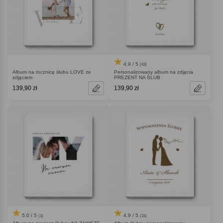
4.9 / 5
(43)
Album na rocznicę ślubu LOVE ze
Personalizowany album na zdjęcia
zdjęciem
PREZENT NA ŚLUB
139,90 zł
139,90 zł
5.0 / 5
4.9 / 5
(1)
(31)