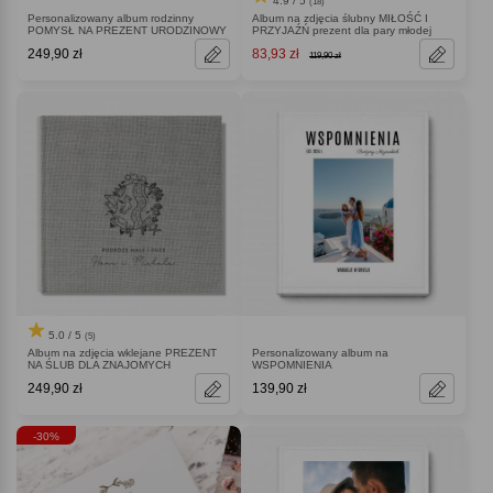
4.9 / 5
(18)
Personalizowany album rodzinny
Album na zdjęcia ślubny MIŁOŚĆ I
POMYSŁ NA PREZENT URODZINOWY
PRZYJAŹŃ prezent dla pary młodej
249,90 zł
83,93 zł
119,90 zł
5.0 / 5
(5)
Album na zdjęcia wklejane PREZENT
Personalizowany album na
NA ŚLUB DLA ZNAJOMYCH
WSPOMNIENIA
249,90 zł
139,90 zł
-30%