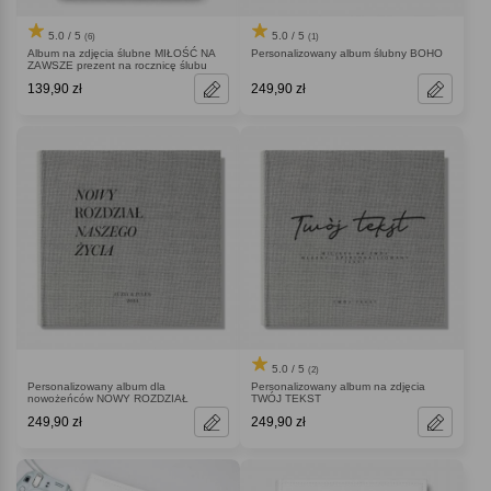
5.0 / 5
5.0 / 5
(6)
(1)
Album na zdjęcia ślubne MIŁOŚĆ NA
Personalizowany album ślubny BOHO
ZAWSZE prezent na rocznicę ślubu
139,90 zł
249,90 zł
5.0 / 5
(2)
Personalizowany album dla
Personalizowany album na zdjęcia
nowożeńców NOWY ROZDZIAŁ
TWÓJ TEKST
249,90 zł
249,90 zł