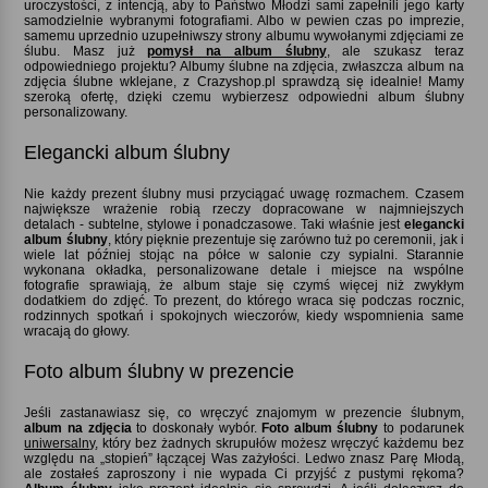
uroczystości, z intencją, aby to Państwo Młodzi sami zapełnili jego karty
samodzielnie wybranymi fotografiami. Albo w pewien czas po imprezie,
samemu uprzednio uzupełniwszy strony albumu wywołanymi zdjęciami ze
ślubu. Masz już
pomysł na album ślubny
, ale szukasz teraz
odpowiedniego projektu? Albumy ślubne na zdjęcia, zwłaszcza album na
zdjęcia ślubne wklejane, z Crazyshop.pl sprawdzą się idealnie! Mamy
szeroką ofertę, dzięki czemu wybierzesz odpowiedni album ślubny
personalizowany.
Elegancki album ślubny
Nie każdy prezent ślubny musi przyciągać uwagę rozmachem. Czasem
największe wrażenie robią rzeczy dopracowane w najmniejszych
detalach - subtelne, stylowe i ponadczasowe. Taki właśnie jest
elegancki
album ślubny
, który pięknie prezentuje się zarówno tuż po ceremonii, jak i
wiele lat później stojąc na półce w salonie czy sypialni. Starannie
wykonana okładka, personalizowane detale i miejsce na wspólne
fotografie sprawiają, że album staje się czymś więcej niż zwykłym
dodatkiem do zdjęć. To prezent, do którego wraca się podczas rocznic,
rodzinnych spotkań i spokojnych wieczorów, kiedy wspomnienia same
wracają do głowy.
Foto album ślubny w prezencie
Jeśli zastanawiasz się, co wręczyć znajomym w prezencie ślubnym,
album na zdjęcia
to doskonały wybór.
Foto album ślubny
to podarunek
uniwersalny
, który bez żadnych skrupułów możesz wręczyć każdemu bez
względu na „stopień” łączącej Was zażyłości. Ledwo znasz Parę Młodą,
ale zostałeś zaproszony i nie wypada Ci przyjść z pustymi rękoma