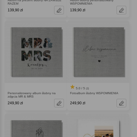
Album na prezent ślubny NA ZAWSZE
Album ślubny personalizowany
RAZEM
WSPOMNIENIA
139,90 zł
139,90 zł
5.0 / 5
(2)
Personalizowany album ślubny na
Fotoalbum ślubny WSPOMNIENIA
zdjęcia MR & MRS
249,90 zł
249,90 zł