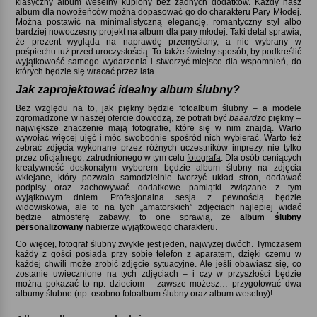
klasyczny album weselny kupiony bez żadnych dodatków. Każdy nasz
album dla nowożeńców można dopasować go do charakteru Pary Młodej.
Można postawić na minimalistyczną elegancję, romantyczny styl albo
bardziej nowoczesny projekt na album dla pary młodej. Taki detal sprawia,
że prezent wygląda na naprawdę przemyślany, a nie wybrany w
pośpiechu tuż przed uroczystością. To także świetny sposób, by podkreślić
wyjątkowość samego wydarzenia i stworzyć miejsce dla wspomnień, do
których będzie się wracać przez lata.
Jak zaprojektować idealny album ślubny
Bez względu na to, jak piękny będzie fotoalbum ślubny – a modele
zgromadzone w naszej ofercie dowodzą, że potrafi być
baaardzo
piękny –
największe znaczenie mają fotografie, które się w nim znajdą. Warto
wywołać więcej ujęć i móc swobodnie spośród nich wybierać. Warto też
zebrać zdjęcia wykonane przez różnych uczestników imprezy, nie tylko
przez oficjalnego, zatrudnionego w tym celu
fotografa
. Dla osób ceniących
kreatywność doskonałym wyborem będzie album ślubny na zdjęcia
wklejane, który pozwala samodzielnie tworzyć układ stron, dodawać
podpisy oraz zachowywać dodatkowe pamiątki związane z tym
wyjątkowym dniem. Profesjonalna sesja z pewnością będzie
widowiskowa, ale to na tych „amatorskich” zdjęciach najlepiej widać
będzie atmosferę zabawy, to one sprawią, że
album ślubny
personalizowany
nabierze wyjątkowego charakteru.
Co więcej, fotograf ślubny zwykle jest jeden, najwyżej dwóch. Tymczasem
każdy z gości posiada przy sobie telefon z aparatem, dzięki czemu w
każdej chwili może zrobić zdjęcie sytuacyjne. Ale jeśli obawiasz się, co
zostanie uwiecznione na tych zdjęciach – i czy w przyszłości będzie
można pokazać to np. dzieciom – zawsze możesz… przygotować dwa
albumy ślubne (np. osobno fotoalbum ślubny oraz album weselny)!