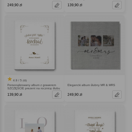
249,90 zł
139,90 zł
4.9 / 5
(63)
Personalizowany album z grawerem
Elegancki album ślubny MR & MRS
SZCZĘŚCIE prezent na rocznicę ślubu
139,90 zł
249,90 zł