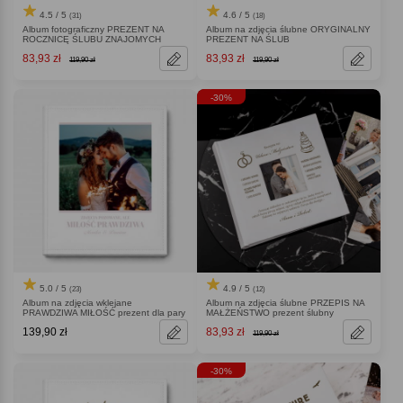
4.5 / 5
4.6 / 5
(31)
(18)
Album fotograficzny PREZENT NA
Album na zdjęcia ślubne ORYGINALNY
ROCZNICĘ ŚLUBU ZNAJOMYCH
PREZENT NA ŚLUB
83,93 zł
83,93 zł
119,90 zł
119,90 zł
-30%
5.0 / 5
4.9 / 5
(23)
(12)
Album na zdjęcia wklejane
Album na zdjęcia ślubne PRZEPIS NA
PRAWDZIWA MIŁOŚĆ prezent dla pary
MAŁŻEŃSTWO prezent ślubny
139,90 zł
83,93 zł
119,90 zł
-30%