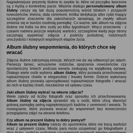
Najpiękniejsze prezenty ślubne to zwykle te, które od początku tworzone
są z myślą o konkretnej parze. Właśnie dlatego
personalizowany album
ślubny
cieszy się tak dużą popularnością wśród bliskich i przyjaciół
nowożeńców. Imiona, data ceremonii, krótka dedykacja albo cytat mający
szczególne znaczenie dla zakochanych sprawiają, że zwykły album
zmienia się w bardzo osobistą pamiątkę. Co ważne, taki album na zdjęcia
ślubne nie trafia na dno szafy po kilku tygodniach. Wręcz przeciwnie - z
czasem nabiera jeszcze większej wartości, szczególnie kiedy jego strony
zaczynają wypełniać zdjęcia z podróży poślubnej, rodzinnych
uroczystości i kolejnych wspólnych etapów życia.
Album ślubny wspomnienia, do których chce się
wracać
Zdjęcia ślubne zatrzymują emocje, których nie da się odtworzyć po latach.
Pierwszy taniec, wzruszenie rodziców, spojrzenia nowożeńców czy
spontaniczny śmiech podczas wesela zasługują na wyjątkową oprawę.
Dlatego wiele osób wybiera
album ślubny
, który pozwala przechowywać
najważniejsze chwile w eleganckiej i trwałej formie. Dobrze wykonany
album ślubny pozwala uporządkować najważniejsze fotografie i wracać
do nich w każdej chwili, niezależnie od upływu czasu.
Jaki album ślubny wybrać na własne zdjęcia
Wiele zależy od liczby fotografii oraz sposobu ich przechowywania.
Album ślubny na zdjęcia
sprawdzi się u osób, które chcą stworzyć
gotową pamiątkę pełną najpiękniejszych kadrów z ceremonii i wesela. To
rozwiązanie, które pozwala wracać do wspomnień bez konieczności
przeglądania zdjęć na ekranie telefonu.
Czy album na prezent ślubny to dobry pomysł
Album na prezent ślubny
należy do upominków, które nie tracą wartości
wraz z upływem czasu. Młoda para może uzupełniać go fotografiami z
dnia ślubu, podróży poślubnej czy kolejnych ważnych etapów wspólnego