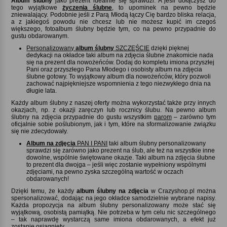
Album ślubny
jako prezent idealnie się sprawdzi. A jeśli dołączysz do
tego wyjątkowe
życzenia ślubne
, to upominek na pewno będzie
zniewalający. Podobnie jeśli z Parą Młodą łączy Cię bardzo bliska relacja,
a z jakiegoś powodu nie chcesz lub nie możesz kupić im czegoś
większego, fotoalbum ślubny będzie tym, co na pewno przypadnie do
gustu obdarowanym.
Personalizowany
album ślubny
SZCZĘŚCIE
dzięki pięknej
dedykacji na okładce taki album na zdjęcia ślubne znakomicie nada
się na prezent dla nowożeńców. Dodaj do kompletu imiona przyszłej
Pani oraz przyszłego Pana Młodego i osobisty album na zdjęcia
ślubne gotowy. To wyjątkowy album dla nowożeńców, który pozwoli
zachować najpiękniejsze wspomnienia z tego niezwykłego dnia na
długie lata.
Każdy album ślubny z naszej oferty można wykorzystać także przy innych
okazjach, np. z okazji zaręczyn lub rocznicy ślubu. Na pewno album
ślubny na zdjęcia
przypadnie do gustu wszystkim
parom
– zarówno tym
oficjalnie sobie poślubionym, jak i tym, które na sformalizowanie związku
się nie zdecydowały.
Album na zdjęcia
PAN I PANI
taki album ślubny personalizowany
sprawdzi się zarówno jako prezent na ślub, ale też na wszystkie inne
dowolne, wspólnie świętowane okazje. Taki album na zdjęcia ślubne
to prezent dla dwojga – jeśli więc zostanie wypełniony wspólnymi
zdjęciami, na pewno zyska szczególną wartość w oczach
obdarowanych!
Dzięki temu, że każdy
album ślubny na zdjęcia
w Crazyshop.pl można
spersonalizować, dodając na jego okładce samodzielnie wybrane napisy.
Każda propozycja na album ślubny personalizowany może stać się
wyjątkową, osobistą pamiątką. Nie potrzeba w tym celu nic szczególnego
– tak naprawdę wystarczą same imiona obdarowanych, a efekt już
zostanie osiągnięty.