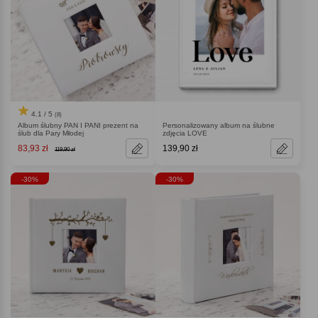
4.1 / 5
(8)
Album ślubny PAN I PANI prezent na
Personalizowany album na ślubne
ślub dla Pary Młodej
zdjęcia LOVE
83,93 zł
139,90 zł
119,90 zł
-30%
-30%