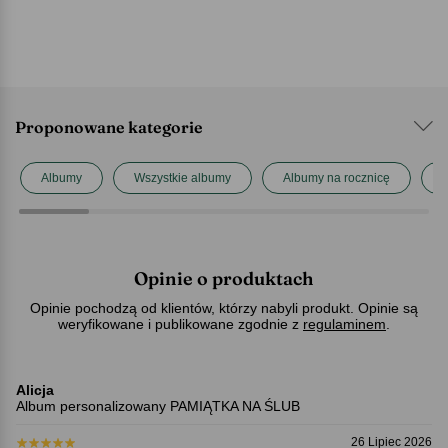
Proponowane kategorie
Albumy
Wszystkie albumy
Albumy na rocznicę
A
Opinie o produktach
Opinie pochodzą od klientów, którzy nabyli produkt. Opinie są
weryfikowane i publikowane zgodnie z
regulaminem
.
Alicja
Album personalizowany PAMIĄTKA NA ŚLUB
26 Lipiec 2026