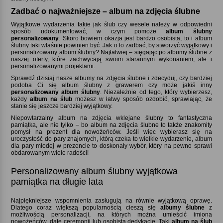
Zadbać o najważniejsze – album na zdjęcia ślubne
Wyjątkowe wydarzenia takie jak ślub czy wesele należy w odpowiedni
sposób udokumentować, w czym pomoże
album ślubny
personalizowany
. Skoro bowiem okazja jest bardzo osobista, to i album
ślubny taki właśnie powinien być. Jak o to zadbać, by stworzyć wyjątkowy i
personalizowany album ślubny? Najłatwiej – sięgając po albumy ślubne z
naszej oferty, które zachwycają swoim starannym wykonaniem, ale i
personalizowanymi projektami.
Sprawdź dzisiaj nasze albumy na zdjęcia ślubne i zdecyduj, czy bardziej
podoba Ci się album ślubny z grawerem czy może jakiś inny
personalizowany album ślubny
. Niezależnie od tego, który wybierzesz,
każdy
album na ślub
możesz w łatwy sposób ozdobić, sprawiając, że
stanie się jeszcze bardziej wyjątkowy.
Niepowtarzalny album na zdjęcia wklejane ślubny to fantastyczna
pamiątka, ale nie tylko – bo album na zdjęcia ślubne to także znakomity
pomysł na prezent dla nowożeńców. Jeśli więc wybierasz się na
uroczystość do pary znajomych, którą czeka to wielkie wydarzenie, album
dla pary młodej w prezencie to doskonały wybór, który na pewno sprawi
obdarowanym wiele radości!
Personalizowany album ślubny wyjątkowa
pamiątka na długie lata
Najpiękniejsze wspomnienia zasługują na równie wyjątkową oprawę.
Dlatego coraz większą popularnością cieszą się
albumy ślubne
z
możliwością personalizacji, na których można umieścić imiona
nowożeńców, datę ceremonii lub osobistą dedykację. Taki
album na ślub