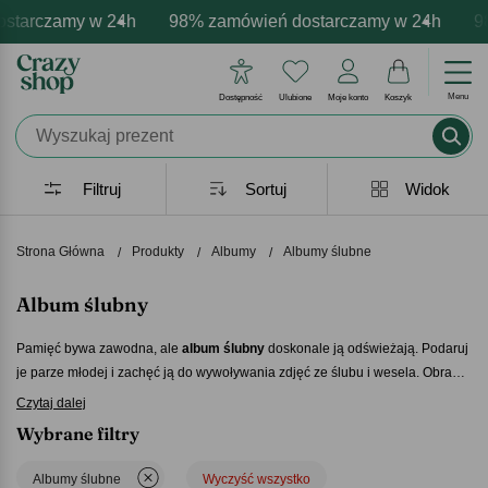
rczamy w 24h
owa personalizacja produktów
wne emocje - zawsze udane prezenty
98% zamówień dostarczamy w 24h
Profesjonalna i darmowa per
Prezentujemy pozytyw
98% z
Menu
Dostępność
Ulubione
Moje konto
Koszyk
Filtruj
Sortuj
Widok
Strona Główna
Produkty
Albumy
Albumy ślubne
Album ślubny
Pamięć bywa zawodna, ale
album ślubny
doskonale ją odświeżają. Podaruj
je parze młodej i zachęć ją do wywoływania zdjęć ze ślubu i wesela. Obraz
tego dnia z pewnością będzie żywy w ich myślach, ale nic nie zastąpi zbioru
Czytaj dalej
fotografii, upamiętniających ich pierwszy taniec, oczepiny czy radość, która
Wybrane filtry
biła z ich oczu.
Album ślubny
sprawdzi się wyśmienicie.
Teraz i wiele lat
później...
Albumy ślubne
Wyczyść wszystko