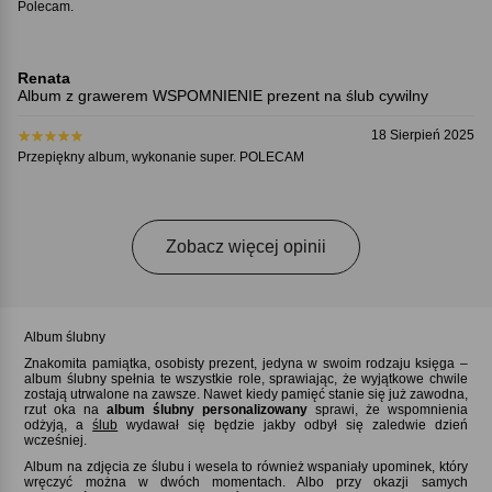
Polecam.
Renata
Album z grawerem WSPOMNIENIE prezent na ślub cywilny
18 Sierpień 2025
Przepiękny album, wykonanie super. POLECAM
Zobacz więcej opinii
Album ślubny
Znakomita pamiątka, osobisty prezent, jedyna w swoim rodzaju księga –
album ślubny spełnia te wszystkie role, sprawiając, że wyjątkowe chwile
zostają utrwalone na zawsze. Nawet kiedy pamięć stanie się już zawodna,
rzut oka na
album ślubny personalizowany
sprawi, że wspomnienia
odżyją, a
ślub
wydawał się będzie jakby odbył się zaledwie dzień
wcześniej.
Album na zdjęcia ze ślubu i wesela to również wspaniały upominek, który
wręczyć można w dwóch momentach. Albo przy okazji samych