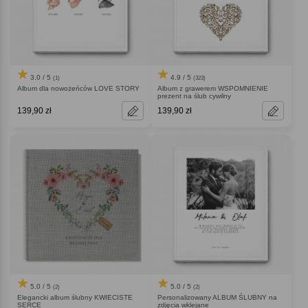
3.0 / 5
4.9 / 5
(1)
(323)
Album dla nowożeńców LOVE STORY
Album z grawerem WSPOMNIENIE
prezent na ślub cywilny
139,90 zł
139,90 zł
5.0 / 5
5.0 / 5
(2)
(2)
Elegancki album ślubny KWIECISTE
Personalizowany ALBUM ŚLUBNY na
SERCE
zdjęcia wklejane