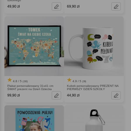
szkolnego
49,90 zł
69,90 zł
4.8 / 5
4.9 / 5
(150)
(39)
Plakat personalizowany 31x41 cm
Kubek personalizowany PREZENT NA
ŚWIAT prezent na Dzień Dziecka
PIERWSZY DZIEŃ SZKOŁY
99,90 zł
44,90 zł