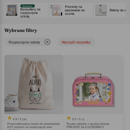
roku szkolnego
!
Bestseller
Prezenty na
Bestsellery na
pasowanie na
Bidony do szk
rozpoczęcie
ucznia
szkoły
Wybrane filtry
Rozpoczęcie szkoły
Wyczyść wszystko
4.9 / 5
5.0 / 5
(24)
(1)
Personalizowany worek do przedszkola
Teczka szkolna z rączką różowa
KOT prezent na rozpoczęcie roku
PREZENT DLA UCZENNICY