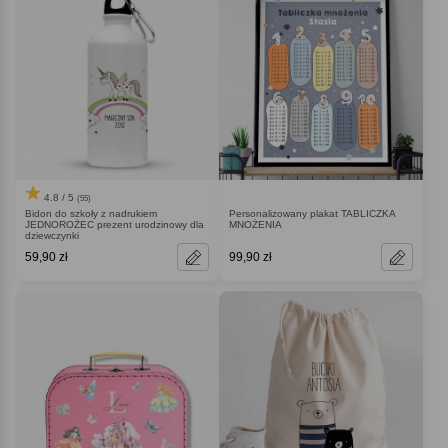
4.8 / 5
(55)
Bidon do szkoły z nadrukiem
Personalizowany plakat TABLICZKA
JEDNOROŻEC prezent urodzinowy dla
MNOŻENIA
dziewczynki
59,90 zł
99,90 zł