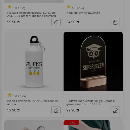
5.0 / 5
5.0 / 5
(5)
(4)
Plakat z imieniem dziecka 31x41 cm
Karty do gry MINECRAFT
ALFABET prezent dla fana kosmosu
99,90 zł
34,90 zł
5.0 / 5
(20)
Bidon z imieniem ANANAS prezent dla
Podświetlana statuetka dla ucznia z
ucznia
grawerem SUPERUCZEŃ
59,90 zł
99,90 zł
-30%