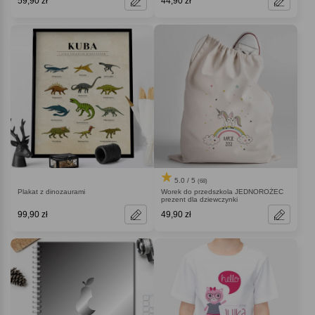
59,90 zł
44,90 zł
5.0 / 5
(68)
Plakat z dinozaurami
Worek do przedszkola JEDNOROŻEC
prezent dla dziewczynki
99,90 zł
49,90 zł