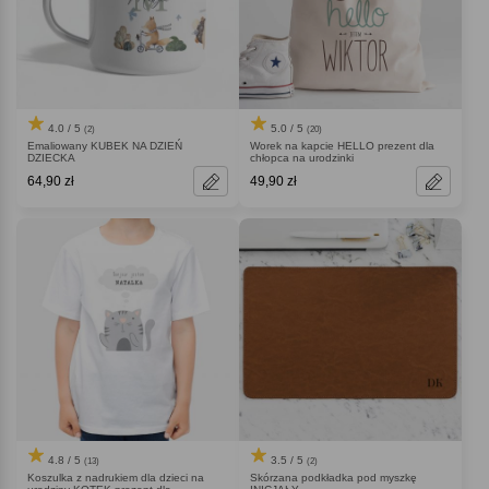
4.0 / 5
5.0 / 5
(2)
(20)
Emaliowany KUBEK NA DZIEŃ
Worek na kapcie HELLO prezent dla
DZIECKA
chłopca na urodzinki
64,90 zł
49,90 zł
4.8 / 5
3.5 / 5
(13)
(2)
Koszulka z nadrukiem dla dzieci na
Skórzana podkładka pod myszkę