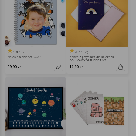
5.0 / 5
4.7 / 5
(1)
(3)
Notes dla chłopca COOL
Kartka z przypinką dla koleżanki
FOLLOW YOUR DREAMS
59,90 zł
16,90 zł