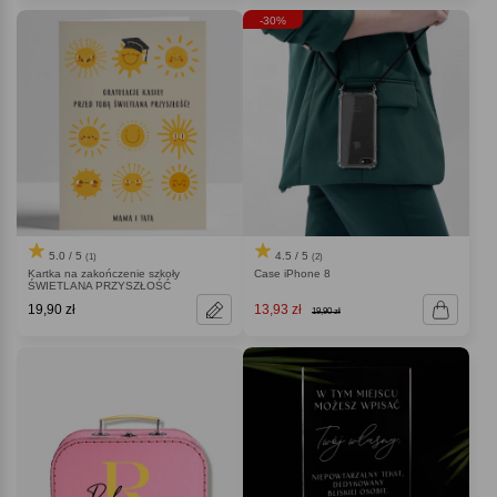
-30%
5.0 / 5
4.5 / 5
(1)
(2)
Kartka na zakończenie szkoły
Case iPhone 8
ŚWIETLANA PRZYSZŁOŚĆ
19,90 zł
13,93 zł
19,90 zł