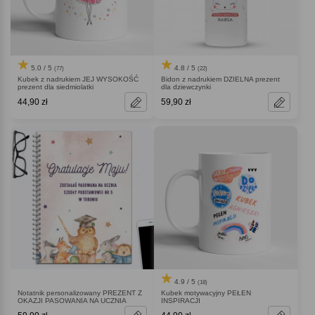
5.0 / 5
4.8 / 5
(77)
(22)
Kubek z nadrukiem JEJ WYSOKOŚĆ
Bidon z nadrukiem DZIELNA prezent
prezent dla siedmiolatki
dla dziewczynki
44,90 zł
59,90 zł
4.9 / 5
(18)
Notatnik personalizowany PREZENT Z
Kubek motywacyjny PEŁEN
OKAZJI PASOWANIA NA UCZNIA
INSPIRACJI