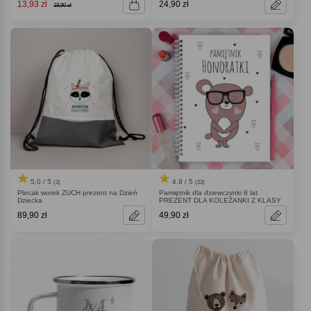
13,93 zł
24,90 zł
19,90 zł
5.0 / 5
4.9 / 5
(3)
(23)
Plecak worek ZUCH prezent na Dzień
Pamiętnik dla dziewczynki 8 lat
Dziecka
PREZENT DLA KOLEŻANKI Z KLASY
89,90 zł
49,90 zł