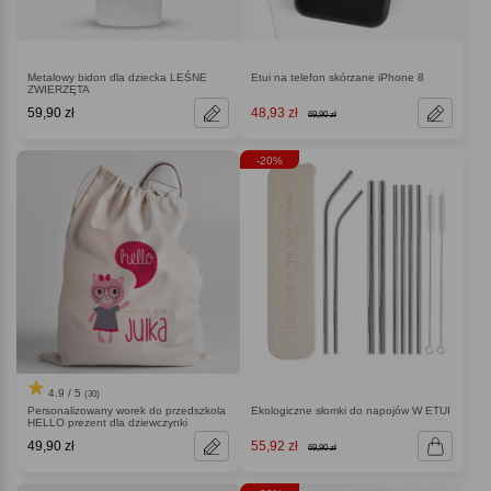
Metalowy bidon dla dziecka LEŚNE
Etui na telefon skórzane iPhone 8
ZWIERZĘTA
59,90 zł
48,93 zł
69,90 zł
-20%
4.9 / 5
(30)
Personalizowany worek do przedszkola
Ekologiczne słomki do napojów W ETUI
HELLO prezent dla dziewczynki
49,90 zł
55,92 zł
69,90 zł