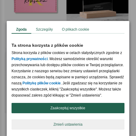
4.6 / 5
(5)
Zgoda
Szczegóły
O plikach cookie
Kuferek szkolny PREZENT DLA
Statuetka z własnym napisem TWÓJ
UCZENNICY różowy
TEKST
69,90 zł
79,90 zł
Ta strona korzysta z plików cookie
Strona korzysta z plików cookies w celach statystycznych zgodnie z
Polityką prywatności
. Możesz samodzielnie określić warunki
przechowywania lub dostępu plików cookies w Twojej przeglądarce.
Korzystanie z naszego serwisu bez zmiany ustawień przeglądarki
oznacza, że cookies będą zapisane w pamięci urządzenia. Sprawdź
naszą
Politykę plików cookie
. Jeśli zgadzasz się na korzystanie ze
wszystkich ciasteczek, kliknij "Zaakceptuj wszystkie". Możesz także
dopasować zakres zgód klikając w "Zmień ustawienia".
Zaakceptuj wszystkie
5.0 / 5
4.9 / 5
(24)
(19)
Bidon z nadrukiem PRZYJACIEL
Koszulka z nadrukiem dla dziecka
Zmień ustawienia
prezent ze zdjęciem
HELLO prezent na Dzień Dziecka
59,90 zł
49,90 zł