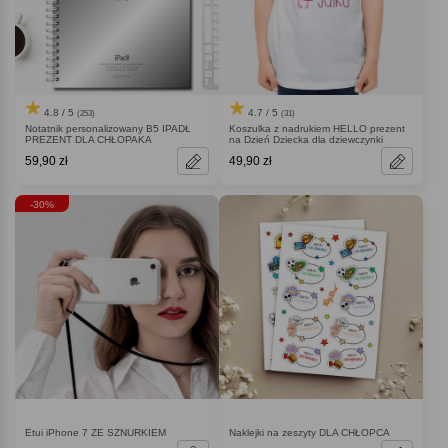
4.8 / 5
4.7 / 5
(253)
(31)
Notatnik personalizowany B5 IPADŁ
Koszulka z nadrukiem HELLO prezent
PREZENT DLA CHŁOPAKA
na Dzień Dziecka dla dziewczynki
59,90 zł
49,90 zł
-30%
Etui iPhone 7 ZE SZNURKIEM
Naklejki na zeszyty DLA CHŁOPCA