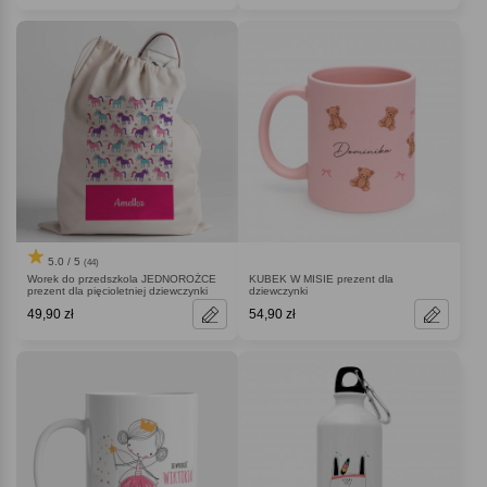
5.0 / 5
(44)
Worek do przedszkola JEDNOROŻCE
KUBEK W MISIE prezent dla
prezent dla pięcioletniej dziewczynki
dziewczynki
49,90 zł
54,90 zł