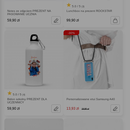
5.0 / 5
(3)
Notes ze zdjęciem PREZENT NA
Lunchbox na prezent ROCKSTAR
PASOWANIE UCZNIA
59,90 zł
99,90 zł
-30%
5.0 / 5
(4)
Bidon szkolny PREZENT DLA
Personalizowane etui Samsung A40
UCZENNICY
59,90 zł
13,93 zł
19,90 zł