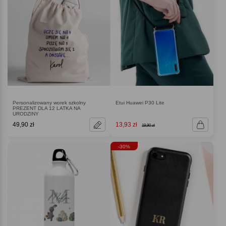
Personalizowany worek szkolny
Etui Huawei P30 Lite
PREZENT DLA 12 LATKA NA
URODZINY
49,90 zł
13,93 zł
19,90 zł
-30%