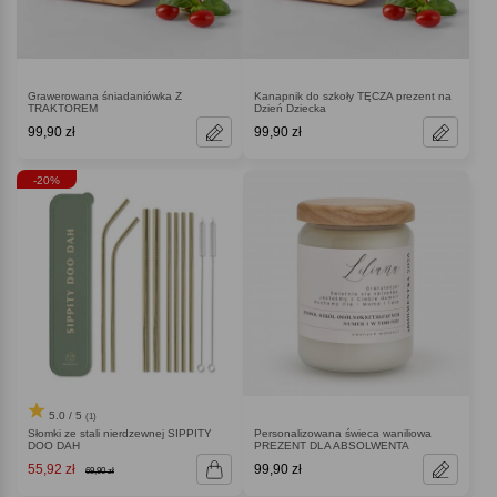
Grawerowana śniadaniówka Z
Kanapnik do szkoły TĘCZA prezent na
TRAKTOREM
Dzień Dziecka
99,90 zł
99,90 zł
-20%
5.0 / 5
(1)
Słomki ze stali nierdzewnej SIPPITY
Personalizowana świeca waniliowa
DOO DAH
PREZENT DLA ABSOLWENTA
55,92 zł
99,90 zł
69,90 zł