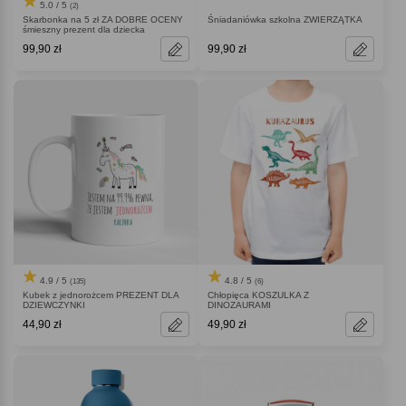
5.0 / 5
(2)
Skarbonka na 5 zł ZA DOBRE OCENY
Śniadaniówka szkolna ZWIERZĄTKA
śmieszny prezent dla dziecka
99,90 zł
99,90 zł
4.9 / 5
4.8 / 5
(135)
(6)
Kubek z jednorożcem PREZENT DLA
Chłopięca KOSZULKA Z
DZIEWCZYNKI
DINOZAURAMI
44,90 zł
49,90 zł