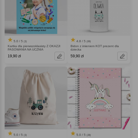
5.0 / 5
4.8 / 5
(3)
(69)
Kartka dla pierwszoklasisty Z OKAZJI
Bidon z imieniem KOT prezent dla
PASOWANIA NA UCZNIA
dziecka
19,90 zł
59,90 zł
5.0 / 5
5.0 / 5
(3)
(28)