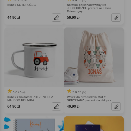
5.0 / 5
4.8 / 5
(18)
(17)
Kubek KOTOROŻEC
Notatnik personalizowany B5
JEDNOROŻCE prezent na Dzień
Dziewczyny
44,90 zł
59,90 zł
5.0 / 5
5.0 / 5
(4)
(24)
Kubek z traktorem PREZENT DLA
Worek do przedszkola MAŁY
MAŁEGO ROLNIKA
SPRYCIARZ prezent dla chłopca
64,90 zł
49,90 zł