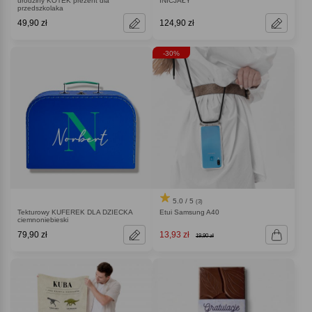
urodziny KOTEK prezent dla
INICJAŁY
przedszkolaka
49,90 zł
124,90 zł
-30%
5.0 / 5
(3)
Tekturowy KUFEREK DLA DZIECKA
Etui Samsung A40
ciemnoniebieski
79,90 zł
13,93 zł
19,90 zł