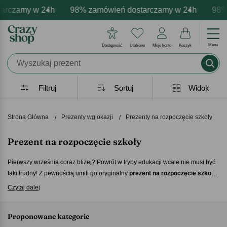
my w 24h
ersonalizacja produktów
mocje - zawsze udane prezenty
98% zamówień dostarczamy w 24h
Profesjonalna i darmowa personal
Prezentujemy pozytywne e
98% zamów
Menu
Dostępność
Ulubione
Moje konto
Koszyk
Filtruj
Sortuj
Widok
Strona Główna
Prezenty wg okazji
Prezenty na rozpoczęcie szkoły
Prezent na rozpoczęcie szkoły
Pierwszy września coraz bliżej? Powrót w tryby edukacji wcale nie musi być
taki trudny! Z pewnością umili go oryginalny
prezent na rozpoczęcie szkoły
.
Sympatyczny, a do tego spersonalizowany – sprawi, że nawet wizja lekcji w
Czytaj dalej
poniedziałek o ósmej rano przestanie być przerażająca! Worek na buty,
wyjątkowy kubek, ciekawy plakat, a może coś innego? Sprawdź naszą ofertę
Proponowane kategorie
już dzisiaj i podaruj swojemu dziecku wspaniały
prezent na rozpoczęcie