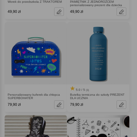
Worek do przedszkola Z TRAKTOREM
PAMIĘTNIK Z JEDNOROŻCEM
personalizowany prezent dla dziecka
49,90 zł
49,90 zł
5.0 / 5
(1)
Personalizowany kuferek dla chłopca
Butelka termiczna do szkoły PREZENT
SUPERBOHATER
DLA UCZNIA
79,90 zł
79,90 zł