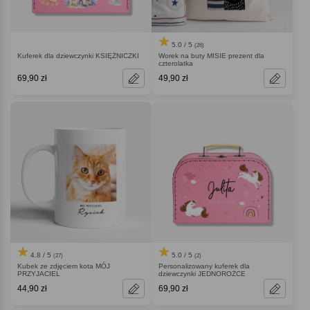
5.0 / 5
(26)
Kuferek dla dziewczynki KSIĘŻNICZKI
Worek na buty MISIE prezent dla
czterolatka
69,90 zł
49,90 zł
4.8 / 5
5.0 / 5
(27)
(2)
Kubek ze zdjęciem kota MÓJ
Personalizowany kuferek dla
PRZYJACIEL
dziewczynki JEDNOROŻCE
44,90 zł
69,90 zł