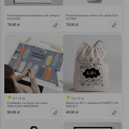
Personalizowany kalendarz dla chłopca
Personalizowany termos do szkoły DLA
POJAZDY
UCZNIA
79,90 zł
79,90 zł
4.7 / 5
5.0 / 5
(3)
(3)
Podkładka na biurko dla dzieci
Worek na W-F z imieniem POWRÓT DO
TABLICZKA MNOŻENIA
SZKOŁY
99,90 zł
49,90 zł