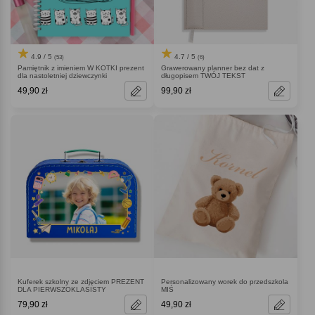
4.9 / 5
4.7 / 5
(53)
(6)
Pamiętnik z imieniem W KOTKI prezent
Grawerowany planner bez dat z
dla nastoletniej dziewczynki
długopisem TWÓJ TEKST
49,90 zł
99,90 zł
Kuferek szkolny ze zdjęciem PREZENT
Personalizowany worek do przedszkola
DLA PIERWSZOKLASISTY
MIŚ
79,90 zł
49,90 zł