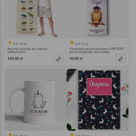
5.0 / 5
4.0 / 5
(3)
(1)
Ręcznik plażowy dla dziecka
Czekolada personalizowana PREZENT
DINOZAURY
NA PASOWANIE NA UCZNIA
169,90 zł
39,90 zł