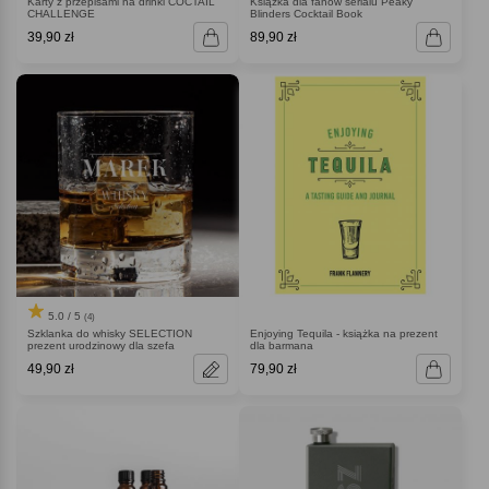
Karty z przepisami na drinki COCTAIL
Książka dla fanów serialu Peaky
CHALLENGE
Blinders Cocktail Book
39,90 zł
89,90 zł
5.0 / 5
(4)
Szklanka do whisky SELECTION
Enjoying Tequila - książka na prezent
prezent urodzinowy dla szefa
dla barmana
49,90 zł
79,90 zł