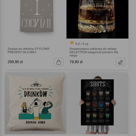
5.0 / 5
(9)
Zestaw do drinków STYLOWY
Grawerowana szklanka do whisky
PREZENT DLA NIEJ
SELECTION elegancki prezent dla
niego
299,90 zł
79,90 zł