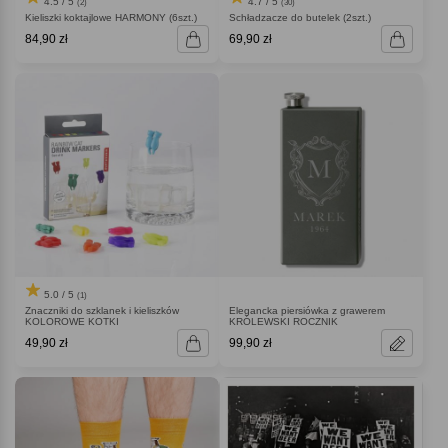
4.5 / 5
4.7 / 5
(2)
(30)
Kieliszki koktajlowe HARMONY (6szt.)
Schładzacze do butelek (2szt.)
84,90 zł
69,90 zł
5.0 / 5
(1)
Znaczniki do szklanek i kieliszków
Elegancka piersiówka z grawerem
KOLOROWE KOTKI
KRÓLEWSKI ROCZNIK
49,90 zł
99,90 zł