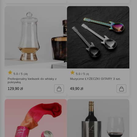
5.0 / 5
5.0 / 5
(24)
(4)
Profesjonalny kieliszek do whisky z
Muzyczne ŁYŻECZKI GITARY 3 szt.
pokrywką
129,90 zł
49,90 zł