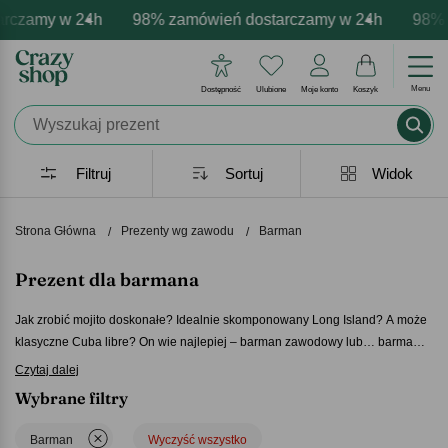
y w 24h
rsonalizacja produktów
ocje - zawsze udane prezenty
98% zamówień dostarczamy w 24h
Profesjonalna i darmowa personali
Prezentujemy pozytywne em
98% zamówi
Menu
Dostępność
Ulubione
Moje konto
Koszyk
Filtruj
Sortuj
Widok
Strona Główna
Prezenty wg zawodu
Barman
Prezent dla barmana
Jak zrobić mojito doskonałe? Idealnie skomponowany Long Island? A może
klasyczne Cuba libre? On wie najlepiej – barman zawodowy lub… barman z
zamiłowania. Jeśli znasz kogoś, kto z przygotowywaniem drinków radzi
Czytaj dalej
sobie lepiej niż ktokolwiek inny,
prezent dla barmana
będzie w sam raz dla
Wybrane filtry
niego. Pomysłowy i oryginalny, a do tego zabawny – Twój
prezent dla
barmana
na pewno przypadnie mu do gustu. Tym bardziej że możesz
Barman
Wyczyść wszystko