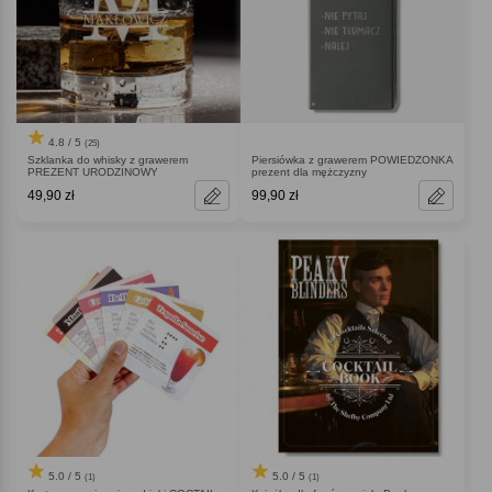
4.8 / 5
(25)
Szklanka do whisky z grawerem
Piersiówka z grawerem POWIEDZONKA
PREZENT URODZINOWY
prezent dla mężczyzny
49,90 zł
99,90 zł
5.0 / 5
5.0 / 5
(1)
(1)