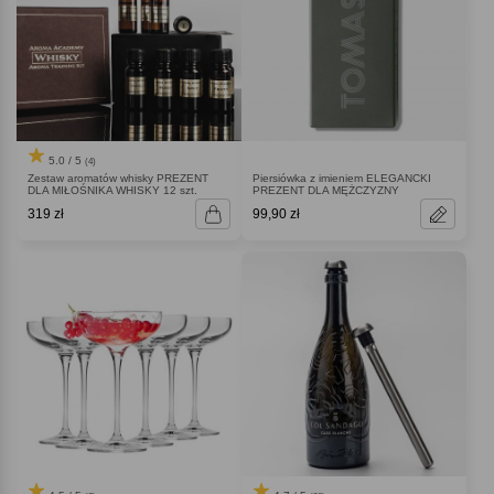
5.0 / 5
(4)
Zestaw aromatów whisky PREZENT
Piersiówka z imieniem ELEGANCKI
DLA MIŁOŚNIKA WHISKY 12 szt.
PREZENT DLA MĘŻCZYZNY
319 zł
99,90 zł