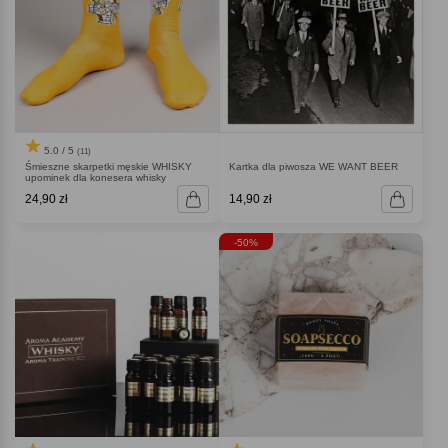
5.0 / 5
(11)
Śmieszne skarpetki męskie WHISKY
Kartka dla piwosza WE WANT BEER
upominek dla konesera whisky
24,90 zł
14,90 zł
-50%