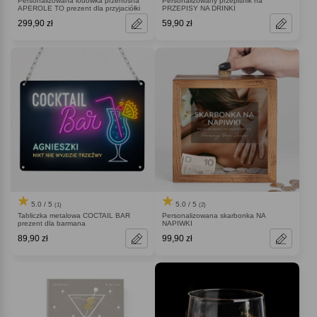
Personalizowana lodówka przenośna
Personalizowany przepiśnik na
APEROLE TO prezent dla przyjaciółki
PRZEPISY NA DRINKI
299,90 zł
59,90 zł
5.0 / 5
5.0 / 5
(1)
(2)
Tabliczka metalowa COCTAIL BAR
Personalizowana skarbonka NA
prezent dla barmana
NAPIWKI
89,90 zł
99,90 zł