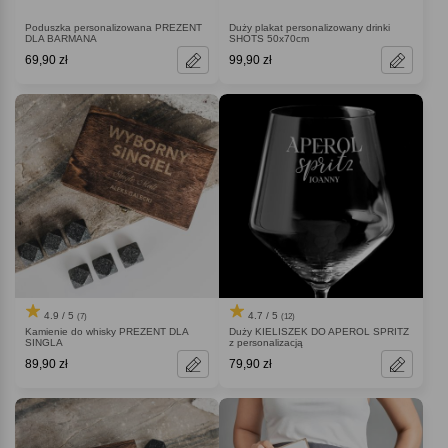
Poduszka personalizowana PREZENT
Duży plakat personalizowany drinki
DLA BARMANA
SHOTS 50x70cm
69,90 zł
99,90 zł
4.9 / 5
4.7 / 5
(7)
(12)
Kamienie do whisky PREZENT DLA
Duży KIELISZEK DO APEROL SPRITZ
SINGLA
z personalizacją
89,90 zł
79,90 zł