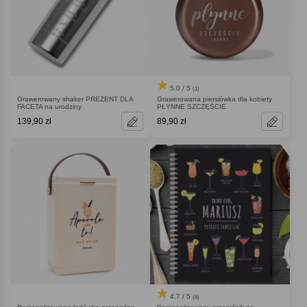
5.0 / 5
(1)
Grawerowany shaker PREZENT DLA
Grawerowana piersiówka dla kobiety
FACETA na urodziny
PŁYNNE SZCZĘŚCIE
139,90 zł
89,90 zł
4.7 / 5
(6)