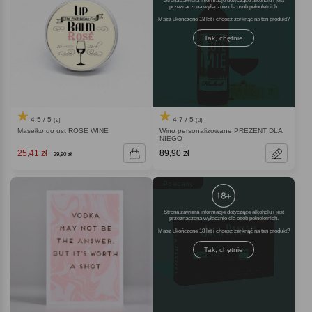
Strona zawiera informacje dotyczące alkoholu i jest
przeznaczona wyłącznie dla osób pełnoletnich.
Masz ukończone 18 lat i chcesz zerknąć na ten produkt
Tak, chętnie
4.5 / 5
4.7 / 5
(2)
(3)
Masełko do ust ROSE WINE
Wino personalizowane PREZENT DLA
NIEGO
25,41 zł
89,90 zł
29,90 zł
Polecany
Strona zawiera informacje dotyczące alkoholu i jest
przeznaczona wyłącznie dla osób pełnoletnich.
Masz ukończone 18 lat i chcesz zerknąć na ten produkt
Tak, chętnie