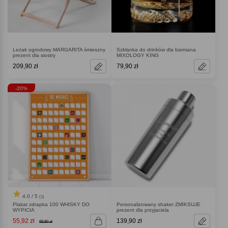
Leżak ogrodowy MARGARITA śmieszny
Szklanka do drinków dla barmana
prezent dla siostry
MIXOLOGY KING
209,90 zł
79,90 zł
-20%
4.0 / 5
(1)
Plakat zdrapka 100 WHISKY DO
Personalizowany shaker ZMIKSUJE
WYPICIA
prezent dla przyjaciela
55,92 zł
139,90 zł
69,90 zł