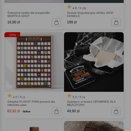
4.8 / 5
(10)
Śmieszna kartka dla przyjaciółki
Zestaw degustacyjny whisky JACK
WORTH A SHOT
DANIELS
16,90 zł
199 zł
-20%
4.0 / 5
5.0 / 5
(1)
(4)
Zdrapka PLAKAT PIWA prezent dla
Szampon w kostce UPOMINEK DLA
miłośnika piwa
MĘŻCZYZNY
63,92 zł
49,90 zł
79,90 zł