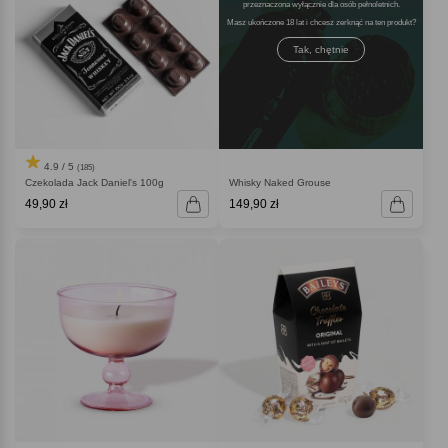
przeznaczona wyłącznie dla osób pełnoletnich.
Masz ukończone 18 lat i chcesz zerknąć na ten produkt
Tak, chętnie
4.9 / 5
(185)
Czekolada Jack Daniel's 100g
Whisky Naked Grouse
49,90 zł
149,90 zł