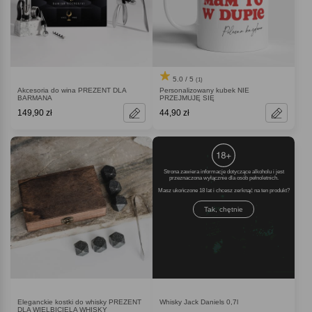
5.0 / 5
(1)
Akcesoria do wina PREZENT DLA
Personalizowany kubek NIE
BARMANA
PRZEJMUJĘ SIĘ
149,90 zł
44,90 zł
Strona zawiera informacje dotyczące alkoholu i jest
przeznaczona wyłącznie dla osób pełnoletnich.
Masz ukończone 18 lat i chcesz zerknąć na ten produkt
Tak, chętnie
Eleganckie kostki do whisky PREZENT
Whisky Jack Daniels 0,7l
DLA WIELBICIELA WHISKY