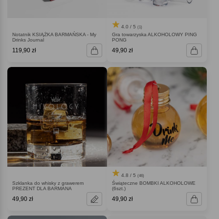
4.0 / 5
(1)
Notatnik KSIĄŻKA BARMAŃSKA - My
Gra towarzyska ALKOHOLOWY PING
Drinks Journal
PONG
119,90 zł
49,90 zł
4.8 / 5
(46)
Szklanka do whisky z grawerem
Świąteczne BOMBKI ALKOHOLOWE
PREZENT DLA BARMANA
(6szt.)
49,90 zł
49,90 zł