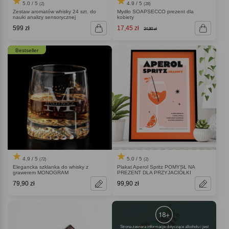
5.0 / 5
4.9 / 5
(2)
(28)
Zestaw aromatów whisky 24 szt. do
Mydło SOAPSECCO prezent dla
nauki analizy sensorycznej
kobiety
599 zł
17,45 zł
34,90 zł
Bestseller
4.9 / 5
5.0 / 5
(72)
(2)
Elegancka szklanka do whisky z
Plakat Aperol Spritz POMYSŁ NA
grawerem MONOGRAM
PREZENT DLA PRZYJACIÓŁKI
79,90 zł
99,90 zł
Strona zawiera informacje dotyczące alkoholu i jest