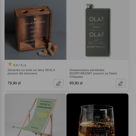
5.0 / 5
(1)
Skrzynka na korki od wina SKALA
Grawerowana piersiówka
prezent dla konesera
ROZRYWKOWY prezent na Dzień
Chłopaka
79,90 zł
99,90 zł