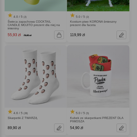
4.0 / 5
5.0 / 5
(2)
(2)
Świeca zapachowa COCKTAIL
Kostium piwo KORONA śmieszny
CANDLE MOJITO prezent dla niej na
prezent dla faceta
imieniny
55,93 zł
119,99 zł
79,90 zł
4.6 / 5
5.0 / 5
(28)
(5)
Skarpetki Z TWARZĄ
Kubek ze skarpetkami PREZENT DLA
PIWOSZA
89,90 zł
54,90 zł