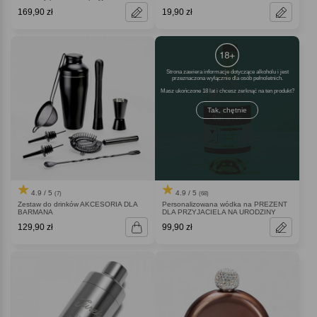
169,90 zł
19,90 zł
Strona zawiera informacje dotyczące alkoholu i jest
przeznaczona wyłącznie dla osób pełnoletnich.
Masz ukończone 18 lat i chcesz zerknąć na ten produkt
Tak, chętnie
4.9 / 5
4.9 / 5
(7)
(68)
Zestaw do drinków AKCESORIA DLA
Personalizowana wódka na PREZENT
BARMANA
DLA PRZYJACIELA NA URODZINY
129,90 zł
99,90 zł