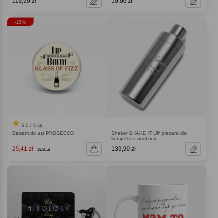
119,99 zł
19,90 zł
-15%
5.0 / 5
(4)
Balsam do ust PROSECCO
Shaker SHAKE IT UP prezent dla
kumpeli na urodziny
25,41 zł
139,90 zł
29,90 zł