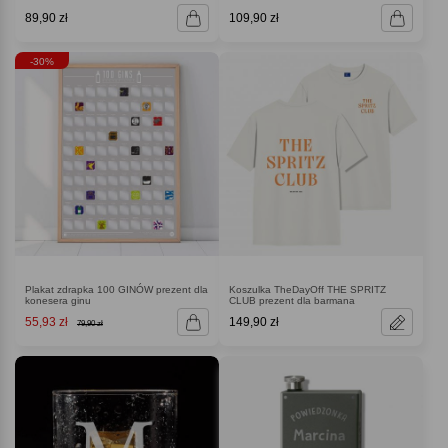
89,90 zł
109,90 zł
-30%
Plakat zdrapka 100 GINÓW prezent dla
Koszulka TheDayOff THE SPRITZ
konesera ginu
CLUB prezent dla barmana
55,93 zł
149,90 zł
79,90 zł