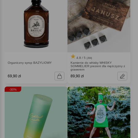
4.8 / 5
(264)
Organiczny syrop BAZYLIOWY
Kamienie do whisky WHISKY
SOMMELIER prezent dla mężczyzny z
grawerem
69,90 zł
89,90 zł
-30%