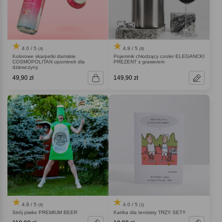
4.0 / 5
4.9 / 5
(4)
(8)
Kolorowe skarpetki damskie
Pojemnik chłodzący cooler ELEGANCKI
COSMOPOLITAN upominek dla
PREZENT z grawerem
dziewczyny
49,90 zł
149,90 zł
4.8 / 5
4.0 / 5
(6)
(1)
Strój piwko PREMIUM BEER
Kartka dla tenisisty TRZY SETY