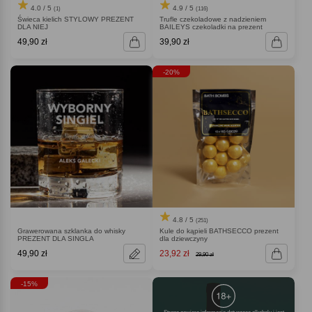
4.0 / 5
4.9 / 5
(1)
(116)
Świeca kielich STYLOWY PREZENT
Trufle czekoladowe z nadzieniem
DLA NIEJ
BAILEYS czekoladki na prezent
49,90 zł
39,90 zł
-20%
4.8 / 5
(251)
Grawerowana szklanka do whisky
Kule do kąpieli BATHSECCO prezent
PREZENT DLA SINGLA
dla dziewczyny
49,90 zł
23,92 zł
29,90 zł
-15%