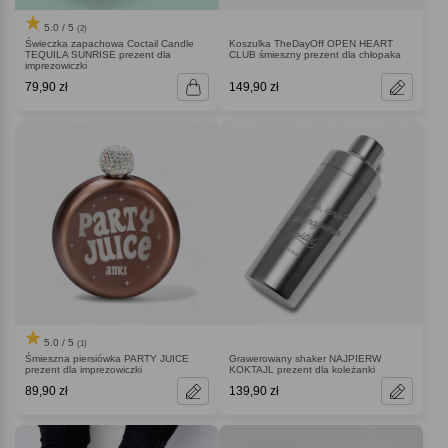
5.0 / 5
(2)
Świeczka zapachowa Coctail Candle
Koszulka TheDayOff OPEN HEART
TEQUILA SUNRISE prezent dla
CLUB śmieszny prezent dla chłopaka
imprezowiczki
79,90 zł
149,90 zł
5.0 / 5
(1)
Śmieszna piersiówka PARTY JUICE
Grawerowany shaker NAJPIERW
prezent dla imprezowiczki
KOKTAJL prezent dla koleżanki
89,90 zł
139,90 zł