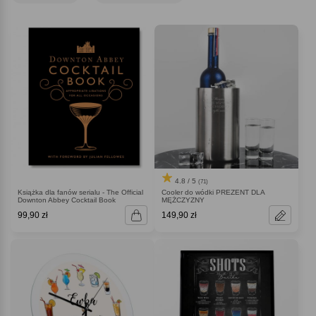
przygotować go zupełnie od podstaw, samemu wybierając, jaki napis się na
nim znajdzie! Dedykacja, życzenia, jakiś żart? Każda opcja jest dobra!
Pokaż, że z robieniem prezentów radzisz sobie wcale nie gorzej niż Twój
ulubiony barman z serwowaniem koktajli!
4.8 / 5
(71)
Książka dla fanów serialu - The Official
Cooler do wódki PREZENT DLA
Downton Abbey Cocktail Book
MĘŻCZYZNY
99,90 zł
149,90 zł