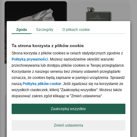
Zgoda
Szczegóły
O plikach cookie
Ta strona korzysta z plików cookie
Strona korzysta z plików cookies w celach statystycznych zgodnie z
Polityką prywatności
. Możesz samodzielnie określić warunki
przechowywania lub dostępu plików cookies w Twojej przeglądarce.
4.9 / 5
5.0 / 5
(57)
(1)
Korzystanie z naszego serwisu bez zmiany ustawień przeglądarki
Mydło o zapachu WHISKY upominek
Piersiówka z grawerem na PREZENT
dla faceta
oznacza, że cookies będą zapisane w pamięci urządzenia. Sprawdź
NA DZIEŃ CHŁOPAKA
59,90 zł
naszą
Politykę plików cookie
. Jeśli zgadzasz się na korzystanie ze
99,90 zł
wszystkich ciasteczek, kliknij "Zaakceptuj wszystkie". Możesz także
dopasować zakres zgód klikając w "Zmień ustawienia".
Zaakceptuj wszystkie
Strona zawiera informacje dotyczące alkoholu i jest
przeznaczona wyłącznie dla osób pełnoletnich.
Masz ukończone 18 lat i chcesz zerknąć na ten produkt
Zmień ustawienia
Tak, chętnie