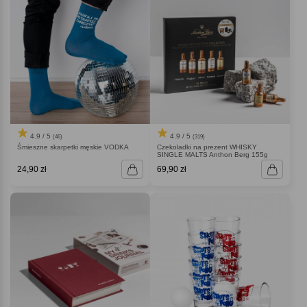
4.9 / 5
4.9 / 5
(46)
(319)
Śmieszne skarpetki męskie VODKA
Czekoladki na prezent WHISKY
SINGLE MALTS Anthon Berg 155g
24,90 zł
69,90 zł