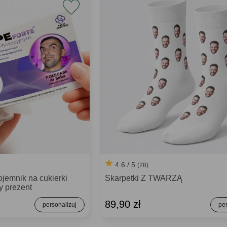
4.6 / 5
(28)
jemnik na cukierki
Skarpetki Z TWARZĄ
 prezent
89,90 zł