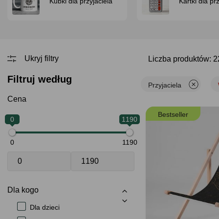
Kubki dla przyjaciela
Kartki dla pr
Liczba produktów: 
Filtruj według
Przyjaciela
Cena
Bestseller
0
1190
0
1190
Dla kogo
Dla dzieci