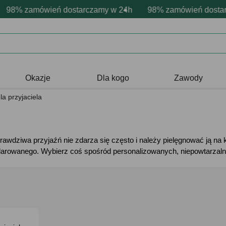
rsonalizacja produktów
ywne emocje - zawsze udane prezenty
 zamówień dostarczamy w 24h
Profesjonalna i darmowa personali
98% zamówień dostarczam
Prezentujemy pozyty
Okazje
Dla kogo
Zawody
la przyjaciela
awdziwa przyjaźń nie zdarza się często i należy pielęgnować ją n
darowanego. Wybierz coś spośród personalizowanych, niepowtarzalny