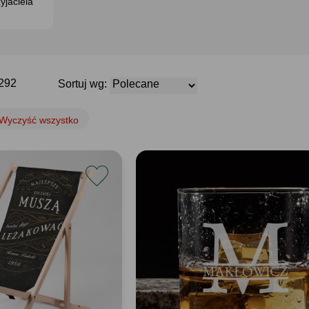
zyjaciela
2292
Sortuj wg:
Wyczyść wszystko