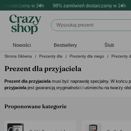
arczamy w 24h
rmowa personalizacja produktów
ywne emocje - zawsze udane prezenty
98% zamówień dostarczamy w 24h
Profesjonalna i darmowa pe
Prezentujemy pozyt
98%
Nowości
Bestsellery
Ślub
Strona Główna
Prezenty dla
Prezenty dla niego
Prezenty d
Prezent dla przyjaciela
Prezent dla przyjaciela
musi być naprawdę specjalny. W końcu pr
przyjaciela
jest gwarancją oryginalności i uśmiechu na twarzy ob
Proponowane kategorie