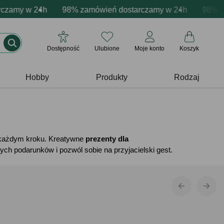
zacja produktów
y w 24h
wne emocje - zawsze udane prezenty
98% zamówień dostarczamy w 24h
Profesjonalna i darmowa personalizacja p
Prezentujemy pozyty
98% zamówi
Dostępność
Ulubione
Moje konto
Koszyk
Hobby
Produkty
Rodzaj
a każdym kroku. Kreatywne
prezenty dla
ch podarunków i pozwól sobie na przyjacielski gest.