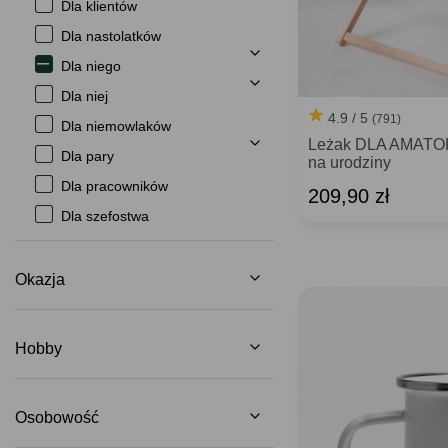
Dla klientów
Dla nastolatków
Dla niego
Dla niej
4.9 / 5
(791)
Dla niemowlaków
Leżak DLA AMATO
Dla pary
na urodziny
Dla pracowników
209,90 zł
Dla szefostwa
Okazja
Hobby
Osobowość