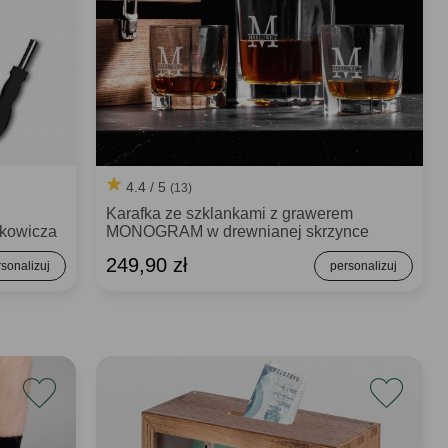
4.4 / 5
(13)
Karafka ze szklankami z grawerem
rkowicza
MONOGRAM w drewnianej skrzynce
249,90 zł