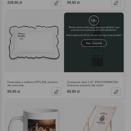
209,90 zł
99,90 zł
Strona zawiera informacje dotyczące alkoholu i jest
przeznaczona wyłącznie dla osób pełnoletnich.
Masz ukończone 18 lat i chcesz zerknąć na ten produkt
Tak, chętnie
Poduszka z haftem OFFLINE prezent
Czerwone wino ŁZY PRACOWNIKÓW
dla pracusia
śmieszny prezent dla szefa
99,90 zł
89,90 zł