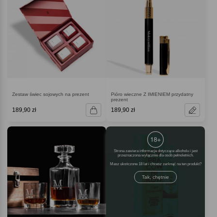
Zestaw świec sojowych na prezent
Pióro wieczne Z IMIENIEM przydatny
prezent
189,90 zł
189,90 zł
Strona zawiera informacje dotyczące alkoholu i jest
przeznaczona wyłącznie dla osób pełnoletnich.
Masz ukończone 18 lat i chcesz zerknąć na ten produkt
Tak, chętnie