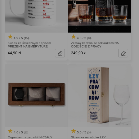
4.9 / 5
4.8 / 5
(134)
(28)
Kubek ze śmiesznym napisem
Zestaw karafka ze szklankami NA
PREZENT NA EMERYTURĘ
ODEJŚCIE Z PRACY
44,90 zł
249,90 zł
4.6 / 5
5.0 / 5
(53)
(24)
Organizer na zegarki INICJAŁY
Skrzynka na wódkę ŁZY