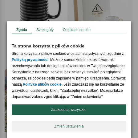
Zgoda
Szczegóły
O plikach cookie
Ta strona korzysta z plików cookie
4.9 / 5
5.0 / 5
(10)
(11)
Kubek śruba
Elegancka filiżanka NA PREZENT
Strona korzysta z plików cookies w celach statystycznych zgodnie z
59,90 zł
139,90 zł
Polityką prywatności
. Możesz samodzielnie określić warunki
przechowywania lub dostępu plików cookies w Twojej przeglądarce.
Korzystanie z naszego serwisu bez zmiany ustawień przeglądarki
oznacza, że cookies będą zapisane w pamięci urządzenia. Sprawdź
naszą
Politykę plików cookie
. Jeśli zgadzasz się na korzystanie ze
wszystkich ciasteczek, kliknij "Zaakceptuj wszystkie". Możesz także
dopasować zakres zgód klikając w "Zmień ustawienia".
Zaakceptuj wszystkie
Zmień ustawienia