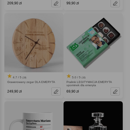
209,90 zł
99,90 zł
4.7 / 5
5.0 / 5
(19)
(10)
Grawerowany zegar DLA EMERYTA
Pralinki LEGITYMACJA EMERYTA
upominek dla emeryta
249,90 zł
69,90 zł