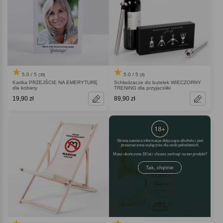
5.0 / 5
5.0 / 5
(39)
(8)
Kartka PRZEJŚCIE NA EMERYTURĘ
Schładzacze do butelek WIECZORNY
dla kobiety
TRENING dla przyjaciółki
19,90 zł
89,90 zł
Strona zawiera informacje dotyczące alkoholu i jest
przeznaczona wyłącznie dla osób pełnoletnich.
Masz ukończone 18 lat i chcesz zerknąć na ten produkt
Tak, chętnie