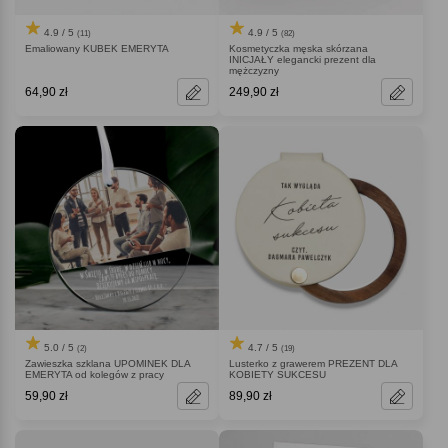
4.9 / 5
4.9 / 5
(11)
(82)
Emaliowany KUBEK EMERYTA
Kosmetyczka męska skórzana
INICJAŁY elegancki prezent dla
mężczyzny
64,90 zł
249,90 zł
5.0 / 5
4.7 / 5
(2)
(19)
Zawieszka szklana UPOMINEK DLA
Lusterko z grawerem PREZENT DLA
EMERYTA od kolegów z pracy
KOBIETY SUKCESU
59,90 zł
89,90 zł