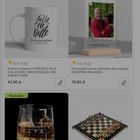
5.0 / 5
5.0 / 5
(8)
(1)
Kubek z imieniem PREZENT DLA
Personalizowana statuetka dla emeryta
KOLEŻANKI ODCHODZĄCEJ NA
OSTATNIA SKŁADKA
EMERYTURĘ
44,90 zł
79,90 zł
Bestseller