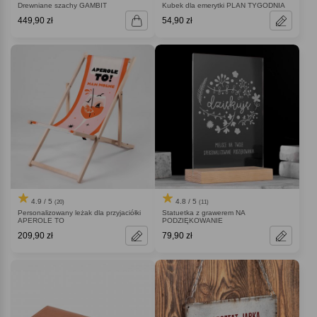
Drewniane szachy GAMBIT
Kubek dla emerytki PLAN TYGODNIA
449,90 zł
54,90 zł
4.9 / 5
4.8 / 5
(20)
(11)
Personalizowany leżak dla przyjaciółki
Statuetka z grawerem NA
APEROLE TO
PODZIĘKOWANIE
209,90 zł
79,90 zł