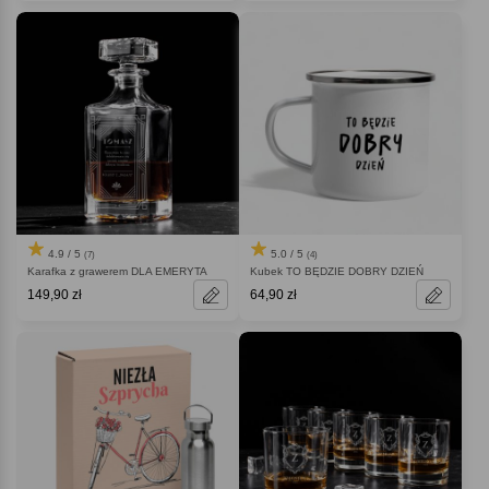
4.9 / 5
5.0 / 5
(7)
(4)
Karafka z grawerem DLA EMERYTA
Kubek TO BĘDZIE DOBRY DZIEŃ
149,90 zł
64,90 zł