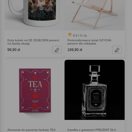
5.0 / 5
(72)
Duży kubek xxl ZE ZDJĘCIEM prezent
Personalizowany leżak SZYCHA
na każdą okazję
prezent dla chłopaka
99,90 zł
169,90 zł
Akcesoria do parzenia herbaty TEA
Karafka z grawerem PREZENT DLA