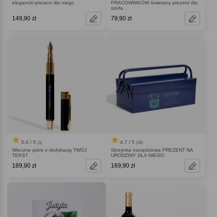
elegancki prezent dla niego
PRACOWNIKÓW śmieszny prezent dla
szefa
149,90 zł
79,90 zł
5.0 / 5
4.7 / 5
(1)
(15)
Wieczne pióro z dedykacją TWÓJ
Skrzynka narzędziowa PREZENT NA
TEKST
URODZINY DLA NIEGO
189,90 zł
169,90 zł