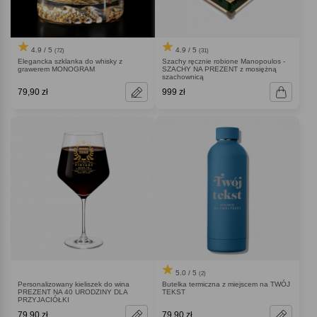
4.9 / 5
4.9 / 5
(72)
(31)
Elegancka szklanka do whisky z
Szachy ręcznie robione Manopoulos -
grawerem MONOGRAM
SZACHY NA PREZENT z mosiężną
szachownicą
79,90 zł
999 zł
5.0 / 5
(2)
Personalizowany kieliszek do wina
Butelka termiczna z miejscem na TWÓJ
PREZENT NA 40 URODZINY DLA
TEKST
PRZYJACIÓŁKI
79,90 zł
79,90 zł