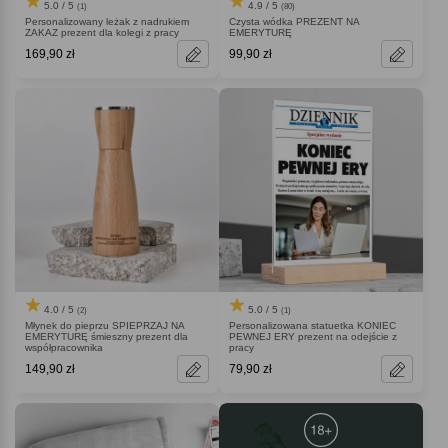
5.0 / 5
4.9 / 5
(1)
(80)
Personalizowany leżak z nadrukiem
Czysta wódka PREZENT NA
ZAKAZ prezent dla kolegi z pracy
EMERYTURĘ
169,90 zł
99,90 zł
4.0 / 5
5.0 / 5
(2)
(1)
Młynek do pieprzu SPIEPRZAJ NA
Personalizowana statuetka KONIEC
EMERYTURĘ śmieszny prezent dla
PEWNEJ ERY prezent na odejście z
współpracownika
pracy
149,90 zł
79,90 zł