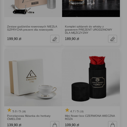
Zestaw gadżetów rowerowych NIEZŁA
Komplet szklanek do whisky z
SZPRYCHA prezent dla rowerzystki
grawerem PREZENT URODZINOWY
DLA MĘŻCZYZNY
199,90 zł
189,90 zł
5.0 / 5
4.7 / 5
(18)
(13)
Porcelanowa filiżanka do herbaty
Mini flower box CZERWONA WIECZNA
ĆMIELÓW
RÓŻA
139,90 zł
109,90 zł