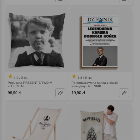
4.9 / 5
4.8 / 5
(51)
(11)
Poduszka PREZENT Z TWOIM
Personalizowana kartka z okazji
ZDJĘCIEM
emerytury DZIENNIK
99,90 zł
19,90 zł