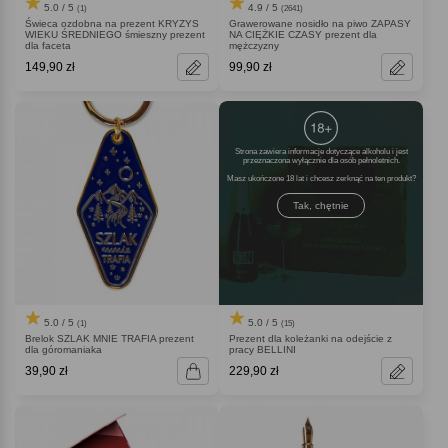
5.0 / 5
4.9 / 5
(1)
(2641)
Świeca ozdobna na prezent KRYZYS
Grawerowane nosidło na piwo ZAPASY
WIEKU ŚREDNIEGO śmieszny prezent
NA CIĘŻKIE CZASY prezent dla
dla faceta
mężczyzny
149,90 zł
99,90 zł
Strona zawiera informacje dotyczące alkoholu i jest
przeznaczona wyłącznie dla osób pełnoletnich.
Masz ukończone 18 lat i chcesz zerknąć na ten produkt
Tak, chętnie
5.0 / 5
5.0 / 5
(1)
(15)
Brelok SZLAK MNIE TRAFIA prezent
Prezent dla koleżanki na odejście z
dla góromaniaka
pracy BELLINI
39,90 zł
229,90 zł