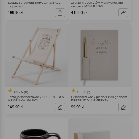
Zestaw do ogrodu BURGON & BALL
Zestaw śrubokrętów w grawerowanej
na prezent
skrzynce MONOGRAM
199,90 zł
449,90 zł
4.9 / 5
5.0 / 5
(17)
(1)
Leżak personalizowany PREZENT DLA
Personalizowany planner z długopisem
MIŁOŚNIKA WHISKY
PREZENT DLA EMERYTKI
169,90 zł
99,90 zł