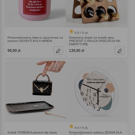
5.0 / 5
(4)
Personalizowana świeca zapachowa na
Drewniany stojak na butelki wina
prezent GDYBYŚ BYŁA WINEM
PREZENT Z OKAZJI PRZEJŚCIA NA
EMERYTURĘ
99,90 zł
139,90 zł
4.4 / 5
(5)
Kubek TOREBKA prezent dla damy
Personalizowany szklany ZEGAR DLA