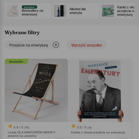
kolekcji polecamy też osobom, które szukają upominku dla kolegi z pracy
Kartki z okazji
przechodzącego na emeryturę.
Bestseller
Alkohol dla
Bestsellery na
przejścia na
emeryta
emeryturę
emeryturę
Wybrane filtry
Przejście na emeryturę
Wyczyść wszystko
Bestseller
4.9 / 5
5.0 / 5
(791)
(14)
Leżak DLA AMATORÓW WHISKY
Kartka z okazji przejścia na emeryturę
prezent na urodziny