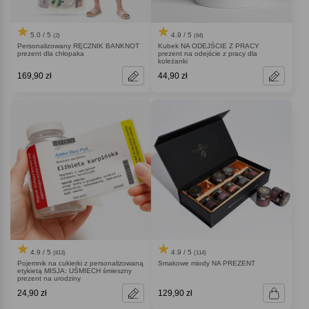
5.0 / 5
4.9 / 5
(2)
(64)
Personalizowany RĘCZNIK BANKNOT
Kubek NA ODEJŚCIE Z PRACY
prezent dla chłopaka
prezent na odejście z pracy dla
koleżanki
169,90 zł
44,90 zł
4.9 / 5
4.9 / 5
(813)
(114)
Pojemnik na cukierki z personalizowaną
Smakowe miody NA PREZENT
etykietą MISJA: UŚMIECH śmieszny
prezent na urodziny
24,90 zł
129,90 zł