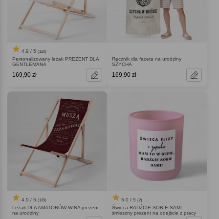
4.9 / 5
(120)
Personalizowany leżak PREZENT DLA
Ręcznik dla faceta na urodziny
GENTLEMANA
SZYCHA
169,90 zł
169,90 zł
4.9 / 5
5.0 / 5
(139)
(2)
Leżak DLA AMATORÓW WINA prezent
Świeca RADŹCIE SOBIE SAMI
na urodziny
śmieszny prezent na odejście z pracy