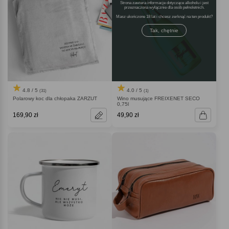
Strona zawiera informacje dotyczące alkoholu i jest
przeznaczona wyłącznie dla osób pełnoletnich.
Masz ukończone 18 lat i chcesz zerknąć na ten produkt
Tak, chętnie
4.8 / 5
4.0 / 5
(31)
(1)
Polarowy koc dla chłopaka ZARZUT
Wino musujące FREIXENET SECO
0,75l
169,90 zł
49,90 zł