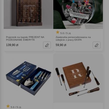
5.0 / 5
(4)
Pojemnik na kapsle PREZENT NA
Zawieszka personalizowana na
POŻEGNANIE EMERYTA
odejście z pracy EKIPA
139,90 zł
59,90 zł
5.0 / 5
(3)