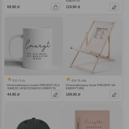
EMERYTA
69,90 zł
119,90 zł
5.0 / 5
4.9 / 5
(1)
(133)
Personalizowany kubek PREZENT DLA
Personalizowany leżak PREZENT NA
ŚWIEŻO UPIECZONEGO EMERYTA
EMERYTURĘ
44,90 zł
169,90 zł