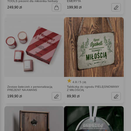
TOOLS prezent dla miłośnika herbaty
EMERYTA
249,90 zł
199,90 zł
4.9 / 5
(18)
Zestaw świeczek z personalizacją
Tabliczka do ogrodu PIELĘGNOWANY
PREZENT NA AWANS
Z MIŁOŚCIĄ
199,90 zł
89,90 zł