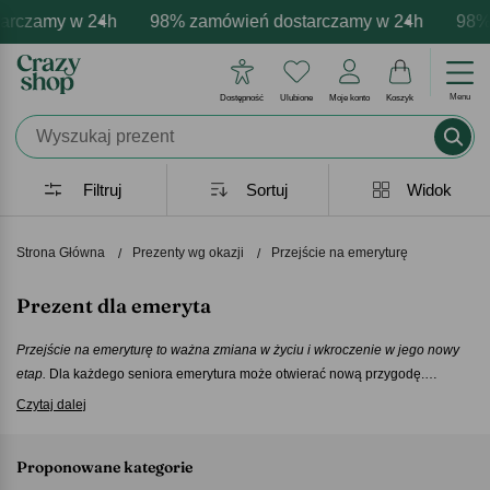
amy w 24h
 personalizacja produktów
 emocje - zawsze udane prezenty
98% zamówień dostarczamy w 24h
Profesjonalna i darmowa persona
Prezentujemy pozytywne 
98% zamó
Menu
Dostępność
Ulubione
Moje konto
Koszyk
Filtruj
Sortuj
Widok
Strona Główna
Prezenty wg okazji
Przejście na emeryturę
Prezent dla emeryta
Przejście na emeryturę to ważna zmiana w życiu i wkroczenie w jego nowy
etap.
Dla każdego seniora emerytura może otwierać nową przygodę.
Dlatego z tej okazji warto podarować bliskiej osobie miły upominek.
Czytaj dalej
Zaproponowane przez nas
prezenty dla emeryta
to propozycje zarówno dla
tych, którzy szukają klasycznych, eleganckich prezentów, jak i dla tych, którzy
Proponowane kategorie
chcą podarować coś z przymrużeniem oka.
Prezent dla emeryta
z naszej