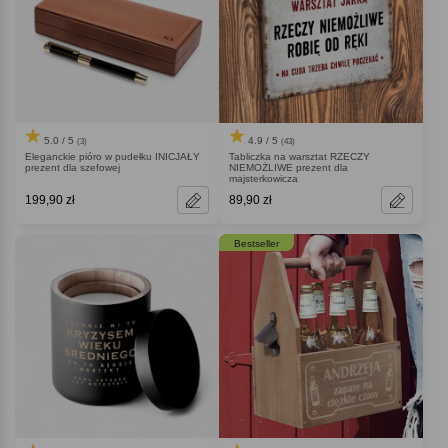
5.0 / 5
4.9 / 5
(3)
(43)
Eleganckie pióro w pudełku INICJAŁY
Tabliczka na warsztat RZECZY
prezent dla szefowej
NIEMOŻLIWE prezent dla
majsterkowicza
199,90 zł
89,90 zł
Bestseller