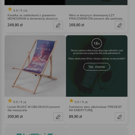
4.4 / 5
(13)
Karafka ze szklankami z grawerem
Wino w skrzynce drewnianej ŁZY
MONOGRAM w drewnianej skrzynce
PRACOWNIKÓW prezent dla szefowej
249,90 zł
169,90 zł
Strona zawiera informacje dotyczące alkoholu i jest
przeznaczona wyłącznie dla osób pełnoletnich.
Masz ukończone 18 lat i chcesz zerknąć na ten produkt
Tak, chętnie
5.0 / 5
5.0 / 5
(4)
(9)
Leżak BUJAĆ W OBŁOKACH prezent
Czerwone wino alkoholowe PREZENT
dla marzyciela
NA EMERYTURĘ
209,90 zł
89,90 zł