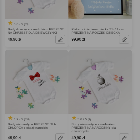
5.0 / 5
(15)
Body dziecięce z nadrukiem PREZENT
Plakat z imieniem dziecka 31x41 cm
NA CHRZEST DLA DZIEWCZYNKI
PREZENT NA ROCZEK DZIECKA
49,90 zł
99,90 zł
4.9 / 5
5.0 / 5
(126)
(2)
Body niemowlęce PREZENT DLA
Body niemowlęce z nadrukiem
CHŁOPCA z okazji narodzin
PREZENT NA NARODZINY dla
dziewczynki
49,90 zł
49,90 zł