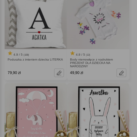
4.9 / 5
4.8 / 5
(108)
(13)
Poduszka z imieniem dziecka LITERKA
Body niemowlęce z nadrukiem
PREZENT DLA DZIECKA NA
NARODZINY
79,90 zł
49,90 zł