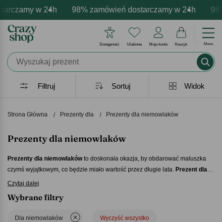
y w 24h
ersonalizacja produktów
ocje - zawsze udane prezenty
98% zamówień dostarczamy w 24h
Profesjonalna i darmowa personali
Prezentujemy pozytywne em
98% zamówi
Menu
Dostępność
Ulubione
Moje konto
Koszyk
Filtruj
Sortuj
Widok
Strona Główna
Prezenty dla
Prezenty dla niemowlaków
Prezenty dla niemowlaków
Prezenty dla niemowlaków
to doskonała okazja, by obdarować maluszka
czymś wyjątkowym, co będzie miało wartość przez długie lata.
Prezent dla
niemowlaka
powinien łączyć funkcjonalność z sentymentalną wartością,
Czytaj dalej
tworząc pamiątkę, która przypomni o tych pierwszych chwilach. Warto
Wybrane filtry
postawić na produkty, które są bezpieczne, praktyczne i odpowiednie dla
wieku dziecka. Dzięki odpowiedniemu doborowi upominku, każda okazja
Dla niemowlaków
Wyczyść wszystko