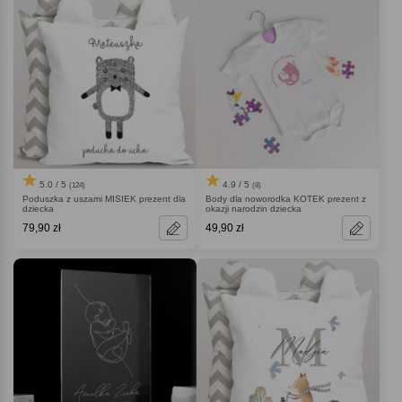
5.0 / 5
4.9 / 5
(124)
(8)
Poduszka z uszami MISIEK prezent dla
Body dla noworodka KOTEK prezent z
dziecka
okazji narodzin dziecka
79,90 zł
49,90 zł