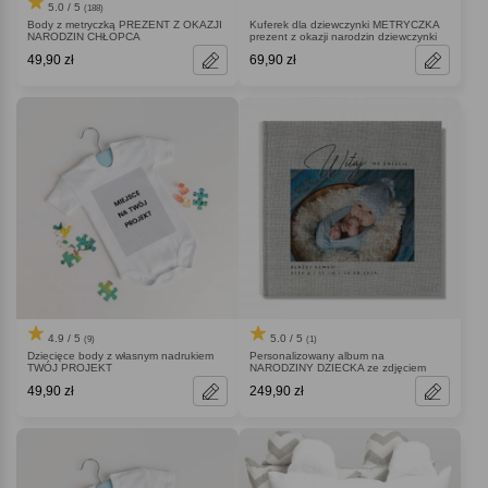
5.0 / 5
(188)
Body z metryczką PREZENT Z OKAZJI
Kuferek dla dziewczynki METRYCZKA
NARODZIN CHŁOPCA
prezent z okazji narodzin dziewczynki
49,90 zł
69,90 zł
4.9 / 5
5.0 / 5
(9)
(1)
Dziecięce body z własnym nadrukiem
Personalizowany album na
TWÓJ PROJEKT
NARODZINY DZIECKA ze zdjęciem
49,90 zł
249,90 zł