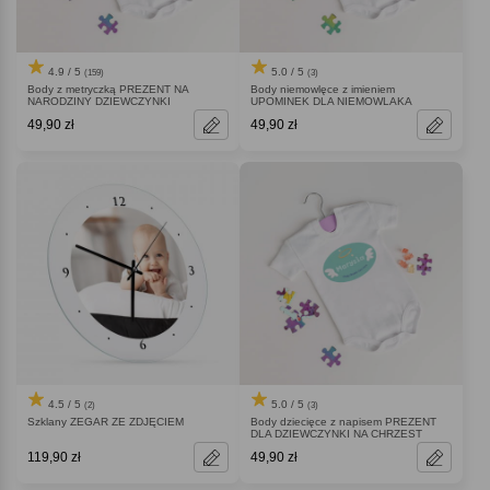
4.9 / 5
5.0 / 5
(159)
(3)
Body z metryczką PREZENT NA
Body niemowlęce z imieniem
NARODZINY DZIEWCZYNKI
UPOMINEK DLA NIEMOWLAKA
49,90 zł
49,90 zł
4.5 / 5
5.0 / 5
(2)
(3)
Szklany ZEGAR ZE ZDJĘCIEM
Body dziecięce z napisem PREZENT
DLA DZIEWCZYNKI NA CHRZEST
119,90 zł
49,90 zł