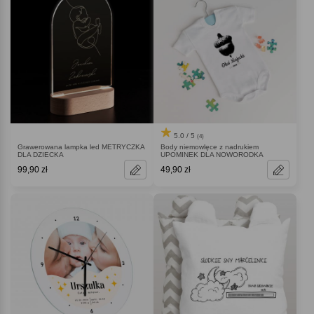
5.0 / 5
(4)
Grawerowana lampka led METRYCZKA
Body niemowlęce z nadrukiem
DLA DZIECKA
UPOMINEK DLA NOWORODKA
99,90 zł
49,90 zł