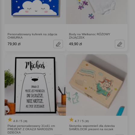
Personalizowany kuferek na zdjęcia
Body na Wielkanoc RÓŻOWY
CHMURKA
ZAJĄCZEK
79,90 zł
49,90 zł
4.8 / 5
4.7 / 5
(39)
(30)
Plakat personalizowany 31x41 cm
Skrzynka wspomnień dla dziecka
PREZENT Z OKAZJI NARODZIN
SAMOLOCIK prezent na roczek
DZIECKA