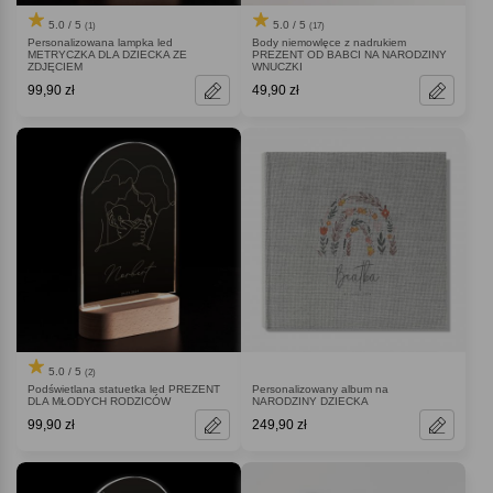
5.0 / 5
5.0 / 5
(1)
(17)
Personalizowana lampka led
Body niemowlęce z nadrukiem
METRYCZKA DLA DZIECKA ZE
PREZENT OD BABCI NA NARODZINY
ZDJĘCIEM
WNUCZKI
99,90 zł
49,90 zł
5.0 / 5
(2)
Podświetlana statuetka led PREZENT
Personalizowany album na
DLA MŁODYCH RODZICÓW
NARODZINY DZIECKA
99,90 zł
249,90 zł