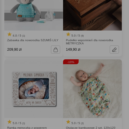
4.0 / 5
5.0 / 5
(1)
(9)
Zabawka dla noworodka SZUMIŚ LILY
Pudełko wspomnień dla noworodka
METRYCZKA
209,90 zł
149,90 zł
-10%
5.0 / 5
5.0 / 5
(1)
(2)
Ramka metryczka z grawerem
Otulacze bambusowe 2 szt. 120x120