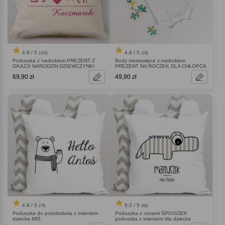
4.9 / 5
4.8 / 5
(124)
(23)
Poduszka z nadrukiem PREZENT Z
Body niemowlęce z nadrukiem
OKAZJI NARODZIN DZIEWCZYNKI
PREZENT NA ROCZEK DLA CHŁOPCA
69,90 zł
49,90 zł
4.9 / 5
5.0 / 5
(74)
(63)
Poduszka do przedszkola z imieniem
Poduszka z uszami ŚPIOSZEK
dziecka MIŚ
poduszka z imieniem dla dziecka