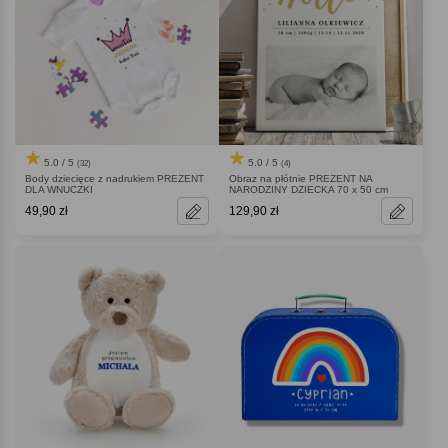
5.0 / 5
5.0 / 5
(32)
(4)
Body dziecięce z nadrukiem PREZENT
Obraz na płótnie PREZENT NA
DLA WNUCZKI
NARODZINY DZIECKA 70 x 50 cm
49,90 zł
129,90 zł