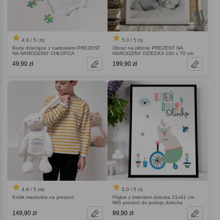
4.9 / 5
5.0 / 5
(10)
(3)
Body dziecięce z nadrukiem PREZENT
Obraz na płótnie PREZENT NA
NA NARODZINY CHŁOPCA
NARODZINY DZIECKA 100 x 70 cm
49,90 zł
199,90 zł
4.8 / 5
5.0 / 5
(69)
(6)
Królik maskotka na prezent
Plakat z imieniem dziecka 31x41 cm
MIŚ prezent do pokoju dziecka
149,90 zł
99,90 zł