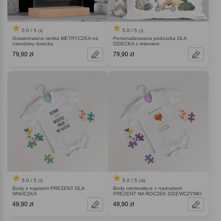
5.0 / 5
5.0 / 5
(1)
(1)
Personalizowana poduszka DLA
Grawerowana ramka METRYCZKA na
DZIECKA z imieniem
narodziny dziecka
79,90 zł
79,90 zł
5.0 / 5
5.0 / 5
(2)
(10)
Body z napisem PREZENT DLA
Body niemowlęce z nadrukiem
WNUCZKA
PREZENT NA ROCZEK DZIEWCZYNKI
49,90 zł
49,90 zł