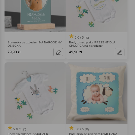
5.0 / 5
(43)
Statuetka ze zdjęciem NA NARODZINY
Body z metryczką PREZENT DLA
DZIECKA
CHŁOPCA na narodziny
79,90 zł
49,90 zł
5.0 / 5
5.0 / 5
(44)
(1)
Poduszka ze zdjęciem OWIECZKA
Body dla chłopca ZAJĄCZEK