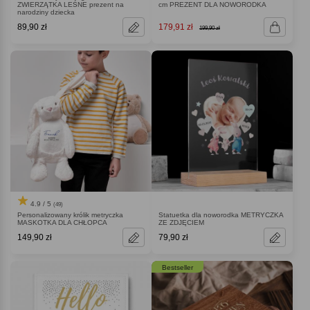
ZWIERZĄTKA LEŚNE prezent na
cm PREZENT DLA NOWORODKA
narodziny dziecka
89,90 zł
179,91 zł
199,90 zł
4.9 / 5
(49)
Personalizowany królik metryczka
Statuetka dla noworodka METRYCZKA
MASKOTKA DLA CHŁOPCA
ZE ZDJĘCIEM
149,90 zł
79,90 zł
Bestseller