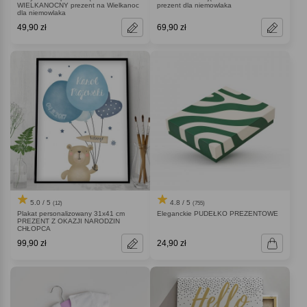
prezent dla niemowlaka
WIELKANOCNY prezent na Wielkanoc
dla niemowlaka
49,90 zł
69,90 zł
5.0 / 5
4.8 / 5
(12)
(755)
Plakat personalizowany 31x41 cm
Eleganckie PUDEŁKO PREZENTOWE
PREZENT Z OKAZJI NARODZIN
CHŁOPCA
99,90 zł
24,90 zł