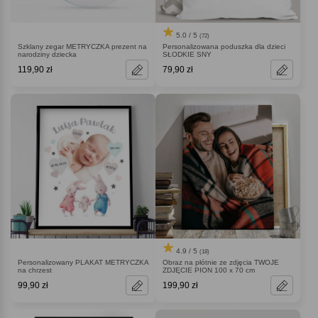
5.0 / 5
(72)
Personalizowana poduszka dla dzieci
Szklany zegar METRYCZKA prezent na
SŁODKIE SNY
narodziny dziecka
119,90 zł
79,90 zł
4.9 / 5
(18)
Personalizowany PLAKAT METRYCZKA
Obraz na płótnie ze zdjęcia TWOJE
na chrzest
ZDJĘCIE PION 100 x 70 cm
99,90 zł
199,90 zł