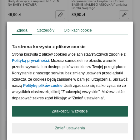
Body dziecięce z napisem PREZENT
Personalizowana książka na Chrzest
NA BABY SHOWER
BAŚNIE MAŁEGO ANIOŁKA Pamiątka
Chrztu Świętego
49,90 zł
89,90 zł
Zgoda
Szczegóły
O plikach cookie
Ta strona korzysta z plików cookie
Strona korzysta z plików cookies w celach statystycznych zgodnie z
Polityką prywatności
. Możesz samodzielnie określić warunki
przechowywania lub dostępu plików cookies w Twojej przeglądarce.
Korzystanie z naszego serwisu bez zmiany ustawień przeglądarki
oznacza, że cookies będą zapisane w pamięci urządzenia. Sprawdź
naszą
Politykę plików cookie
. Jeśli zgadzasz się na korzystanie ze
wszystkich ciasteczek, kliknij "Zaakceptuj wszystkie". Możesz także
4.9 / 5
4.7 / 5
(63)
(27)
dopasować zakres zgód klikając w "Zmień ustawienia".
Duże pudełko prezentowe na magnes
Pudełko prezentowe na magnes
(42x35cm)
(28x20cm)
39,90 zł
29,90 zł
Zaakceptuj wszystkie
Zmień ustawienia