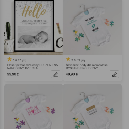
5.0 / 5
5.0 / 5
(23)
(26)
Plakat personalizowany PREZENT NA
Śmieszne body dla niemowlaka
NARODZINY DZIECKA
DYSTANS SPOŁECZNY
99,90 zł
49,90 zł