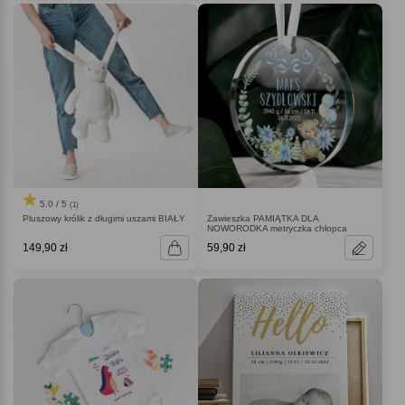
5.0 / 5
(1)
Pluszowy królik z długimi uszami BIAŁY
Zawieszka PAMIĄTKA DLA
NOWORODKA metryczka chłopca
149,90 zł
59,90 zł