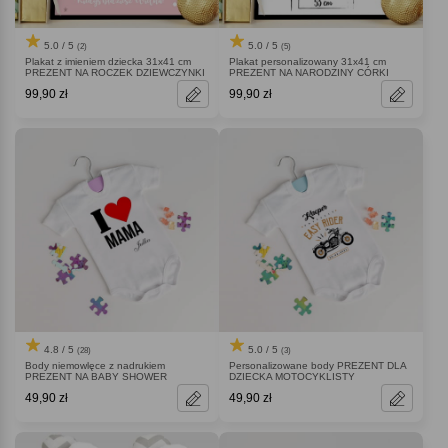
5.0 / 5
5.0 / 5
(2)
(5)
Plakat z imieniem dziecka 31x41 cm
Plakat personalizowany 31x41 cm
PREZENT NA ROCZEK DZIEWCZYNKI
PREZENT NA NARODZINY CÓRKI
99,90 zł
99,90 zł
4.8 / 5
5.0 / 5
(28)
(3)
Body niemowlęce z nadrukiem
Personalizowane body PREZENT DLA
PREZENT NA BABY SHOWER
DZIECKA MOTOCYKLISTY
49,90 zł
49,90 zł