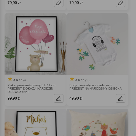
79,90 zł
79,90 zł
4.9 / 5
4.9 / 5
(9)
(21)
Plakat personalizowany 31x41 cm
Body niemowlęce z nadrukiem
PREZENT Z OKAZJI NARODZIN
PREZENT NA NARODZINY DZIECKA
DZIEWCZYNKI
99,90 zł
49,90 zł