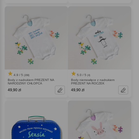
4.9 / 5
5.0 / 5
(208)
(4)
Body z nadrukiem PREZENT NA
Body niemowlęce z nadrukiem
NARODZINY CHŁOPCA
PREZENT NA ROCZEK
49,90 zł
49,90 zł