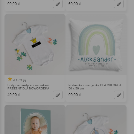
99,90 zł
69,90 zł
4.8 / 5
(4)
Body niemowlęce z nadrukiem
Poduszka z metryczką DLA CHŁOPCA
PREZENT DLA NOWORODKA
50 x 50 cm
49,90 zł
99,90 zł