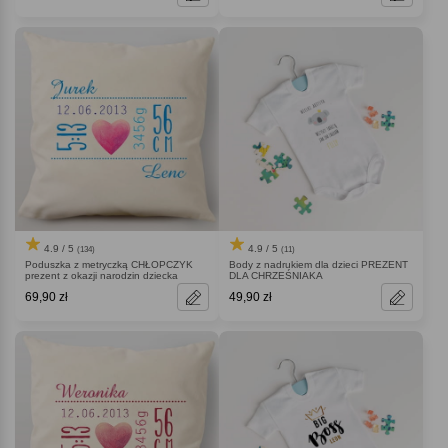
4.9 / 5
4.9 / 5
(134)
(11)
Poduszka z metryczką CHŁOPCZYK
Body z nadrukiem dla dzieci PREZENT
prezent z okazji narodzin dziecka
DLA CHRZEŚNIAKA
69,90 zł
49,90 zł