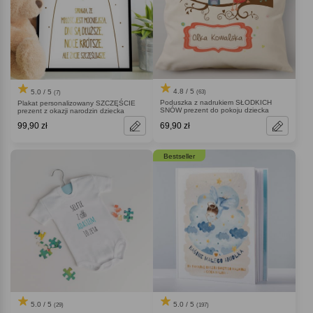
4.8 / 5
5.0 / 5
(63)
(7)
Poduszka z nadrukiem SŁODKICH
Plakat personalizowany SZCZĘŚCIE
SNÓW prezent do pokoju dziecka
prezent z okazji narodzin dziecka
99,90 zł
69,90 zł
Bestseller
5.0 / 5
5.0 / 5
(29)
(197)