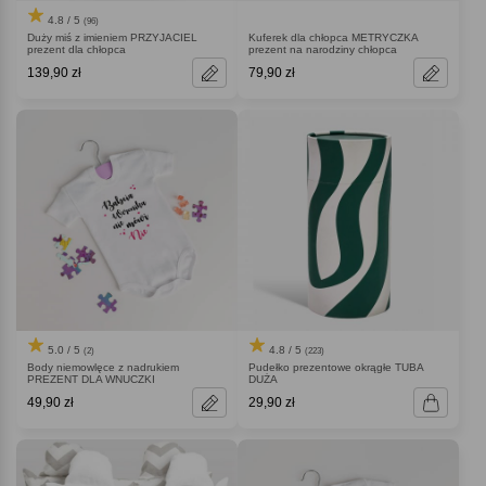
4.8 / 5
(96)
Duży miś z imieniem PRZYJACIEL
Kuferek dla chłopca METRYCZKA
prezent dla chłopca
prezent na narodziny chłopca
139,90 zł
79,90 zł
5.0 / 5
4.8 / 5
(2)
(223)
Body niemowlęce z nadrukiem
Pudełko prezentowe okrągłe TUBA
PREZENT DLA WNUCZKI
DUŻA
49,90 zł
29,90 zł