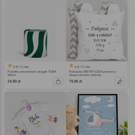
4.9 / 5
4.8 / 5
(106)
(308)
Poduszka METRYCZKA prezent z
Pudełko prezentowe okrągłe TUBA
okazji narodzin dziecka
MAŁA
24,90 zł
79,90 zł