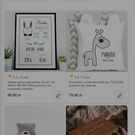
staje się wyjątkowa, a prezent zyskuje szczególne znaczenie.
5.0 / 5
5.0 / 5
(221)
(242)
Poduszka z imieniem dziecka TULENIE
Plakat personalizowany 31x41 cm
prezent dla dziecka
JEGO METRYCZKA prezent na
narodziny chłopca
99,90 zł
79,90 zł