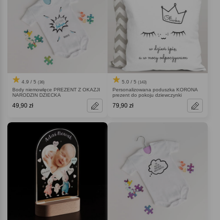
5.0 / 5
4.9 / 5
(143)
(36)
Personalizowana poduszka KORONA
Body niemowlęce PREZENT Z OKAZJI
prezent do pokoju dziewczynki
NARODZIN DZIECKA
49,90 zł
79,90 zł