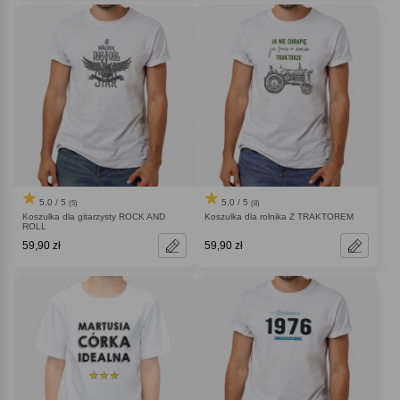
5.0 / 5
5.0 / 5
(5)
(8)
Koszulka dla gitarzysty ROCK AND
Koszulka dla rolnika Z TRAKTOREM
ROLL
59,90 zł
59,90 zł