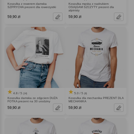
Koszulka z rowerem damska
Koszulka męska z nadrukiem
SZPRYCHA prezent dla rowerzystki
OSIĄGAM SZCZYTY prezent dla
alpinisty
59,90 zł
59,90 zł
4.8 / 5
5.0 / 5
(14)
(8)
Koszulka damska ze zdjęciem DUŻA
Koszulka dla mechanika PREZENT DLA
FOTKA prezent na 30 urodziny
MECHANIKA
59,90 zł
59,90 zł