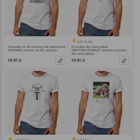
4.9 / 5
(54)
Koszulka na 40 urodziny dla mężczyzny
Koszulka dla motocyklisty
DZIENNIK prezent na 40 urodziny
ZMOTORYZOWANY śmieszny prezent
dla motocyklisty
59,90 zł
59,90 zł