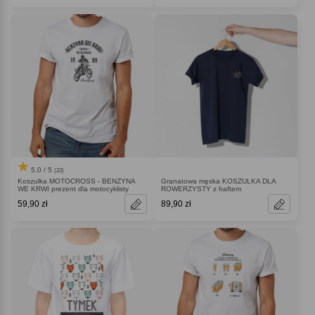
5.0 / 5
(22)
Koszulka MOTOCROSS - BENZYNA
Granatowa męska KOSZULKA DLA
WE KRWI prezent dla motocyklisty
ROWERZYSTY z haftem
59,90 zł
89,90 zł