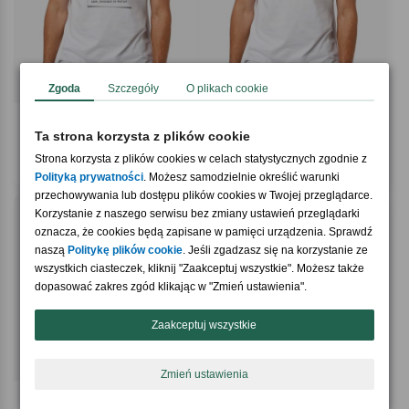
Zgoda
Szczegóły
O plikach cookie
4.9 / 5
4.9 / 5
(55)
(35)
Ta strona korzysta z plików cookie
Męska koszulka ze zdjęciem DUŻA
Koszulka męska z nadrukiem PREZENT
FOTKA t-shirt urodzinowy
DLA BIEGACZA
Strona korzysta z plików cookies w celach statystycznych zgodnie z
59,90 zł
59,90 zł
Polityką prywatności
. Możesz samodzielnie określić warunki
przechowywania lub dostępu plików cookies w Twojej przeglądarce.
Korzystanie z naszego serwisu bez zmiany ustawień przeglądarki
oznacza, że cookies będą zapisane w pamięci urządzenia. Sprawdź
naszą
Politykę plików cookie
. Jeśli zgadzasz się na korzystanie ze
wszystkich ciasteczek, kliknij "Zaakceptuj wszystkie". Możesz także
dopasować zakres zgód klikając w "Zmień ustawienia".
Zaakceptuj wszystkie
Zmień ustawienia
4.9 / 5
4.9 / 5
(45)
(26)