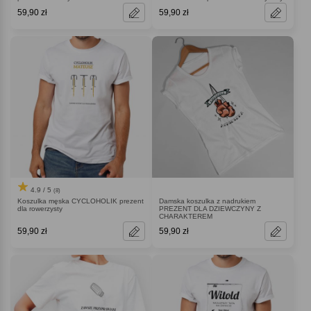
59,90 zł
59,90 zł
4.9 / 5
(8)
Koszulka męska CYCLOHOLIK prezent
Damska koszulka z nadrukiem
dla rowerzysty
PREZENT DLA DZIEWCZYNY Z
CHARAKTEREM
59,90 zł
59,90 zł