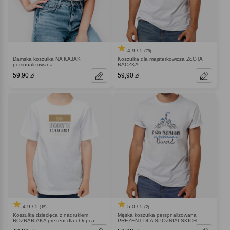
4.9 / 5
(78)
Damska koszulka NA KAJAK
Koszulka dla majsterkowicza ZŁOTA
personalizowana
RĄCZKA
59,90 zł
59,90 zł
4.9 / 5
5.0 / 5
(15)
(2)
Koszulka dziecięca z nadrukiem
Męska koszulka personalizowana
ROZRABIAKA prezent dla chłopca
PREZENT DLA SPÓŹNIALSKICH