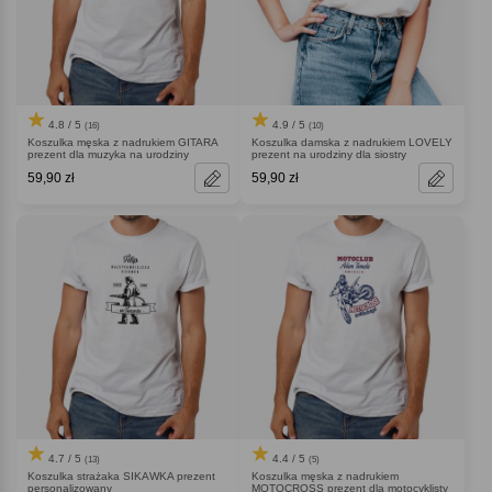
4.8 / 5
4.9 / 5
(16)
(10)
Koszulka męska z nadrukiem GITARA
Koszulka damska z nadrukiem LOVELY
prezent dla muzyka na urodziny
prezent na urodziny dla siostry
59,90 zł
59,90 zł
4.7 / 5
4.4 / 5
(13)
(5)
Koszulka strażaka SIKAWKA prezent
Koszulka męska z nadrukiem
personalizowany
MOTOCROSS prezent dla motocyklisty