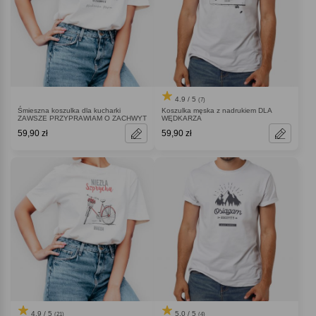
4.9 / 5
(7)
Śmieszna koszulka dla kucharki
Koszulka męska z nadrukiem DLA
ZAWSZE PRZYPRAWIAM O ZACHWYT
WĘDKARZA
59,90 zł
59,90 zł
4.9 / 5
5.0 / 5
(21)
(4)