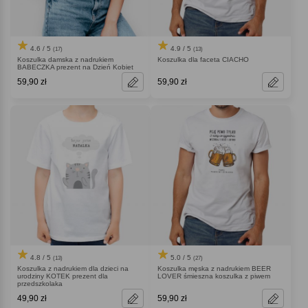
4.6 / 5
4.9 / 5
(17)
(13)
Koszulka damska z nadrukiem
Koszulka dla faceta CIACHO
BABECZKA prezent na Dzień Kobiet
59,90 zł
59,90 zł
4.8 / 5
5.0 / 5
(13)
(27)
Koszulka z nadrukiem dla dzieci na
Koszulka męska z nadrukiem BEER
urodziny KOTEK prezent dla
LOVER śmieszna koszulka z piwem
przedszkolaka
49,90 zł
59,90 zł