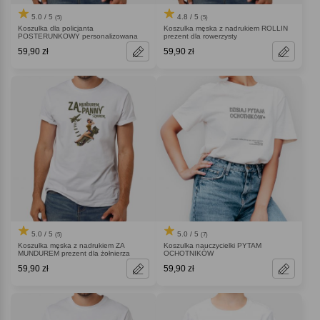
5.0 / 5
4.8 / 5
(5)
(5)
Koszulka dla policjanta
Koszulka męska z nadrukiem ROLLIN
POSTERUNKOWY personalizowana
prezent dla rowerzysty
59,90 zł
59,90 zł
5.0 / 5
5.0 / 5
(5)
(7)
Koszulka męska z nadrukiem ZA
Koszulka nauczycielki PYTAM
MUNDUREM prezent dla żołnierza
OCHOTNIKÓW
59,90 zł
59,90 zł