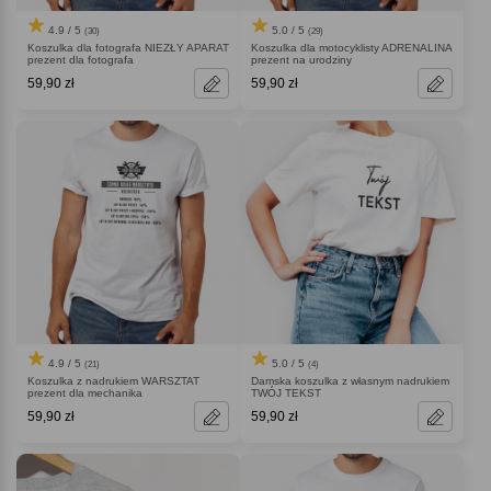
4.9 / 5
5.0 / 5
(30)
(29)
Koszulka dla fotografa NIEZŁY APARAT
Koszulka dla motocyklisty ADRENALINA
prezent dla fotografa
prezent na urodziny
59,90 zł
59,90 zł
4.9 / 5
5.0 / 5
(21)
(4)
Koszulka z nadrukiem WARSZTAT
Damska koszulka z własnym nadrukiem
prezent dla mechanika
TWÓJ TEKST
59,90 zł
59,90 zł