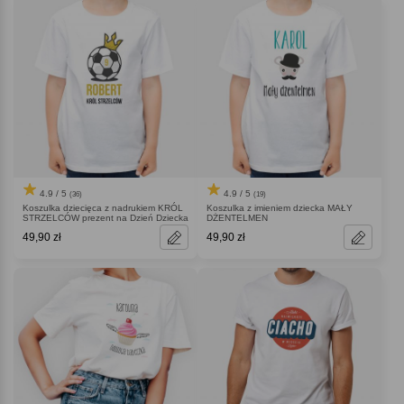
4.9 / 5
4.9 / 5
(36)
(19)
Koszulka dziecięca z nadrukiem KRÓL
Koszulka z imieniem dziecka MAŁY
STRZELCÓW prezent na Dzień Dziecka
DŻENTELMEN
49,90 zł
49,90 zł