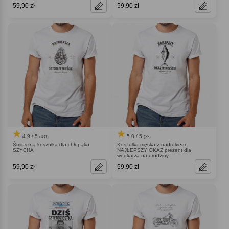
59,90 zł
59,90 zł
4.9 / 5
5.0 / 5
(431)
(32)
Śmieszna koszulka dla chłopaka
Koszulka męska z nadrukiem
SZYCHA
NAJLEPSZY OKAZ prezent dla
wędkarza na urodziny
59,90 zł
59,90 zł