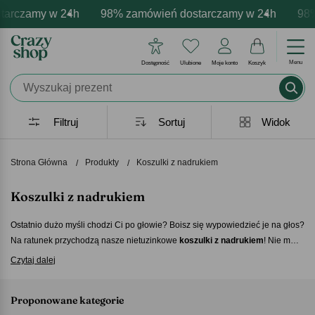
my w 24h
ersonalizacja produktów
mocje - zawsze udane prezenty
98% zamówień dostarczamy w 24h
Profesjonalna i darmowa personal
Prezentujemy pozytywne e
98% zamów
Menu
Dostępność
Ulubione
Moje konto
Koszyk
Filtruj
Sortuj
Widok
Strona Główna
Produkty
Koszulki z nadrukiem
Koszulki z nadrukiem
Ostatnio dużo myśli chodzi Ci po głowie? Boisz się wypowiedzieć je na głos
Na ratunek przychodzą nasze nietuzinkowe
koszulki z nadrukiem
! Nie ma
lepszego sposobu na wyrażenie siebie. Dodatkowa możliwość
Czytaj dalej
personalizacji sprawia, że Twój styl zostanie z całą pewnością zauważony i
zapamiętany. Nasze
koszulki na prezent
są ponadto wysokiej jakości, a ich
Proponowane kategorie
nadruk jest niezwykle trwały.
To idealny pomysł na prezent!