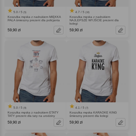
5.0 / 5
4.7 / 5
(5)
(10)
Koszulka męska z nadrukiem MIĘKKA
Koszulka męska z nadrukiem
PAŁA śmieszny prezent dla policjanta
NAJLEPSZE WYJŚCIE prezent dla
kolegi
59,90 zł
59,90 zł
5.0 / 5
4.1 / 5
(9)
(7)
Koszulka męska z nadrukiem ETATY
Koszulka męska KARAOKE KING
TATY prezent dla taty na urodziny
śmieszny prezent dla kolegi
59,90 zł
59,90 zł