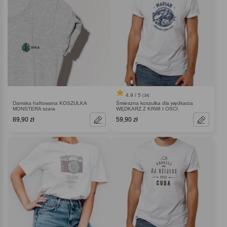
4.9 / 5
(34)
Damska haftowana KOSZULKA
Śmieszna koszulka dla wędkarza
MONSTERA szara
WĘDKARZ Z KRWI I OŚCI
89,90 zł
59,90 zł