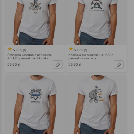
5.0 / 5
5.0 / 5
(7)
(5)
Śmieszna koszulka z nadrukiem
Koszulka dla strażaka STRAŻAK
KSIĄŻĘ prezent dla chłopaka
prezent na urodziny
59,90 zł
59,90 zł