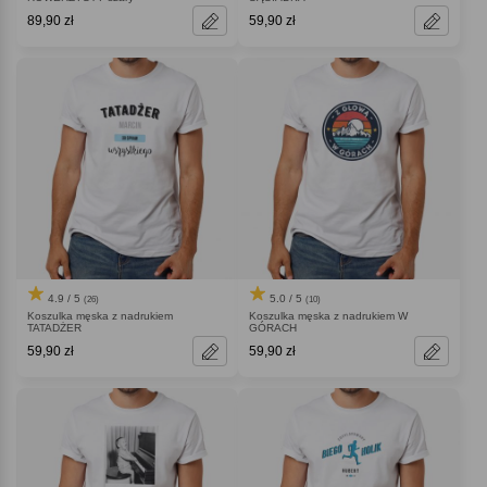
89,90 zł
59,90 zł
4.9 / 5
5.0 / 5
(26)
(10)
Koszulka męska z nadrukiem
Koszulka męska z nadrukiem W
TATADŻER
GÓRACH
59,90 zł
59,90 zł