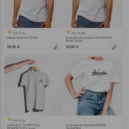
4.0 / 5
4.9 / 5
(1)
(39)
Męska koszulka SUSHI
Koszulka dla dziadka NA DZIAŁCE
ROBI CUDA
59,90 zł
59,90 zł
5.0 / 5
(1)
Haftowany T-SHIRT DLA
Koszulka dla sąsiadki DOBRA
ROWERZYSTY szary
SĄSIADKA