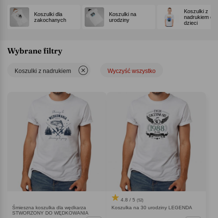
Koszulki z
Koszulki dla
Koszulki na
nadrukiem dla
zakochanych
urodziny
dzieci
Wybrane filtry
Koszulki z nadrukiem
Wyczyść wszystko
4.8 / 5
(52)
Śmieszna koszulka dla wędkarza
Koszulka na 30 urodziny LEGENDA
STWORZONY DO WĘDKOWANIA