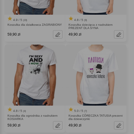
4.9 / 5
4.8 / 5
(23)
(9)
Koszulka dla działkowca ZAGRABIONY
Koszulka dziecięca z nadrukiem
PREZENT DLA SYNA
59,90 zł
49,90 zł
4.8 / 5
5.0 / 5
(4)
(7)
Koszulka dla ogrodnika z nadrukiem
Koszulka CÓRECZKA TATUSIA prezent
KOSIARKA
dla dziewczynki
59,90 zł
49,90 zł