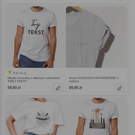
5.0 / 5
(1)
Męska koszulka z własnym nadrukiem
Szara KOSZULKA NA PANIEŃSKI z
TWÓJ TEKST
haftem
59,90 zł
89,90 zł