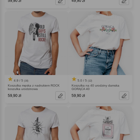
59,90 zł
49,90 zł
4.9 / 5
5.0 / 5
(16)
(12)
Koszulka męska z nadrukiem ROCK
Koszulka na 40 urodziny damska
koszulka urodzinowa
GORĄCA 40
59,90 zł
59,90 zł