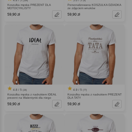
4.8 / 5
5.0 / 5
(154)
(4)
Koszulka męska PREZENT DLA
Personalizowana KOSZULKA DZIADKA
MOTOCYKLISTY
ze zdjęciem wnuków
59,90 zł
59,90 zł
4.8 / 5
4.9 / 5
(24)
(77)
Koszulka męska z nadrukiem IDEAŁ
Koszulka męska z nadrukiem PREZENT
prezent na Walentynki dla niego
DLA TATY
59,90 zł
59,90 zł