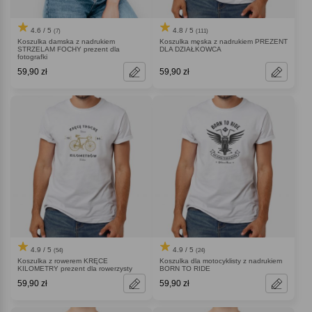
4.6 / 5
4.8 / 5
(7)
(111)
Koszulka damska z nadrukiem
Koszulka męska z nadrukiem PREZENT
STRZELAM FOCHY prezent dla
DLA DZIAŁKOWCA
fotografki
59,90 zł
59,90 zł
4.9 / 5
4.9 / 5
(54)
(24)
Koszulka z rowerem KRĘCE
Koszulka dla motocyklisty z nadrukiem
KILOMETRY prezent dla rowerzysty
BORN TO RIDE
59,90 zł
59,90 zł