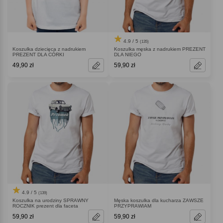
4.9 / 5
(135)
Koszulka dziecięca z nadrukiem
Koszulka męska z nadrukiem PREZENT
PREZENT DLA CÓRKI
DLA NIEGO
49,90 zł
59,90 zł
4.9 / 5
(139)
Koszulka na urodziny SPRAWNY
Męska koszulka dla kucharza ZAWSZE
ROCZNIK prezent dla faceta
PRZYPRAWIAM
59,90 zł
59,90 zł