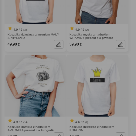
4.9 / 5
4.9 / 5
(10)
(26)
Koszulka dziecięca z imieniem MAŁY
Koszulka męska z nadrukiem
SPRYCIARZ
WITAMINY prezent dla piwosza
49,90 zł
59,90 zł
4.9 / 5
4.6 / 5
(14)
(8)
Koszulka damska z nadrukiem
Koszulka dziecięca z nadrukiem
APARATKA prezent dla fotografki
KORONA