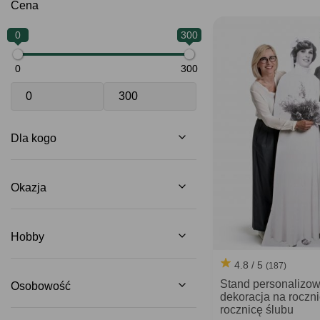
Cena
0
300
0
300
Dla kogo
Okazja
Hobby
4.8 / 5
(187)
Stand personaliz
Osobowość
dekoracja na roczni
rocznicę ślubu