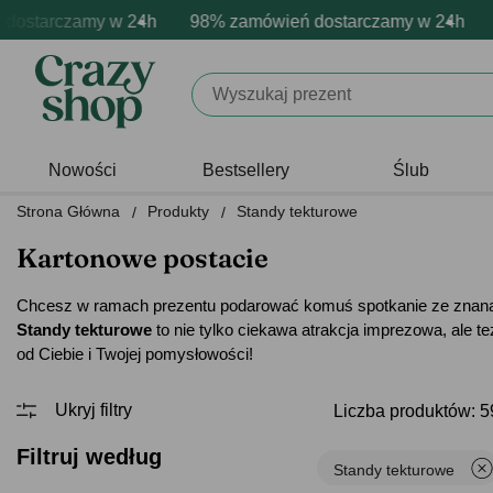
arczamy w 24h
mowa personalizacja produktów
ywne emocje - zawsze udane prezenty
98% zamówień dostarczamy w 24h
Profesjonalna i darmowa pe
Prezentujemy pozyty
98% 
Nowości
Bestsellery
Ślub
Strona Główna
Produkty
Standy tekturowe
Kartonowe postacie
Chcesz w ramach prezentu podarować komuś spotkanie ze znaną 
Standy tekturowe
to nie tylko ciekawa atrakcja imprezowa, ale
od Ciebie i Twojej pomysłowości!
Liczba produktów: 5
Filtruj według
Standy tekturowe