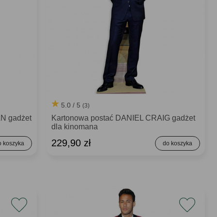
5.0 / 5
(3)
N gadżet
Kartonowa postać DANIEL CRAIG gadżet
dla kinomana
229,90 zł