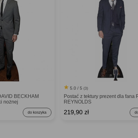
5.0 / 5
(3)
ć DAVID BECKHAM
Postać z tektury prezent dla fan
ki nożnej
REYNOLDS
219,90 zł