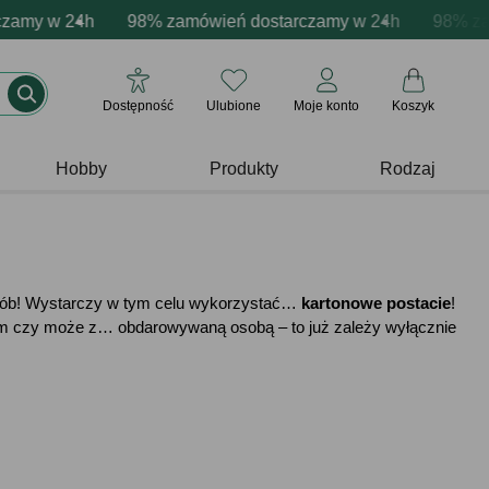
zacja produktów
 w 24h
wne emocje - zawsze udane prezenty
98% zamówień dostarczamy w 24h
Profesjonalna i darmowa personalizacja pr
Prezentujemy pozyty
98% zamówi
Dostępność
Ulubione
Moje konto
Koszyk
Hobby
Produkty
Rodzaj
osób! Wystarczy w tym celu wykorzystać…
kartonowe postacie
!
anym czy może z… obdarowywaną osobą – to już zależy wyłącznie