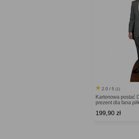
2.0 / 5
(1)
Kartonowa posta
prezent dla fana pił
199,90 zł