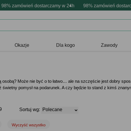
rsonalizacja produktów
wne emocje - zawsze udane prezenty
zamówień dostarczamy w 24h
Profesjonalna i darmowa personali
98% zamówień dostarczamy
Prezentujemy pozyty
Okazje
Dla kogo
Zawody
osobą? Może nie być o to łatwo… ale na szczęście jest dobry sp
 też świetny pomysł na podarunek. A czy będzie to stand z kimś zn
9
Sortuj wg:
Wyczyść wszystko