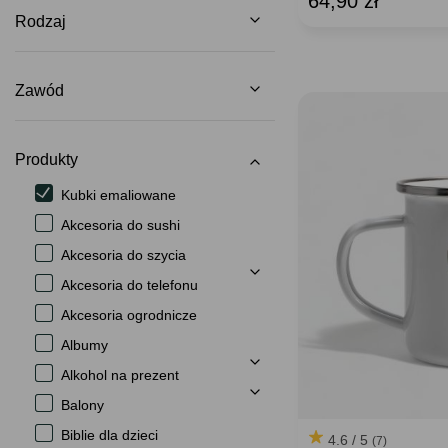
64,90 zł
Rodzaj
Zawód
Produkty
Kubki emaliowane
Akcesoria do sushi
Akcesoria do szycia
Akcesoria do telefonu
Akcesoria ogrodnicze
Albumy
Alkohol na prezent
Balony
Biblie dla dzieci
4.6 / 5
(7)