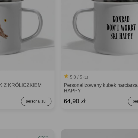
5.0 / 5
(1)
K Z KRÓLICZKIEM
Personalizowany kubek narciarza
HAPPY
64,90 zł