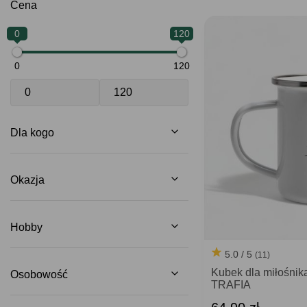
Cena
0
120
0
120
Dla kogo
Okazja
Hobby
5.0 / 5
(11)
Kubek dla miłośni
Osobowość
TRAFIA