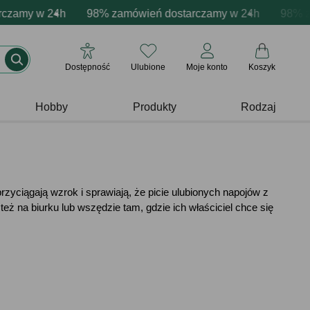
lizacja produktów
my w 24h
tywne emocje - zawsze udane prezenty
98% zamówień dostarczamy w 24h
Profesjonalna i darmowa personalizacja 
Prezentujemy pozy
98% zamów
Dostępność
Ulubione
Moje konto
Koszyk
Hobby
Produkty
Rodzaj
zyciągają wzrok i sprawiają, że picie ulubionych napojów z
też na biurku lub wszędzie tam, gdzie ich właściciel chce się