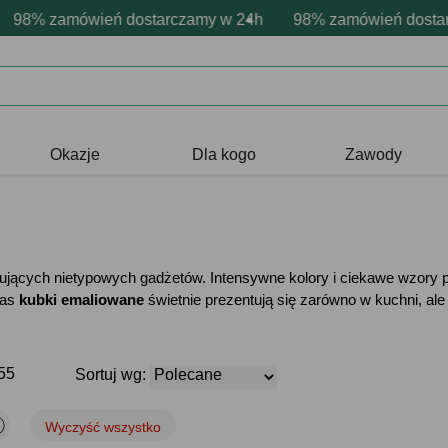
personalizacja produktów
tywne emocje - zawsze udane prezenty
% zamówień dostarczamy w 24h
Profesjonalna i darmowa persona
98% zamówień dostarcza
Prezentujemy pozy
Okazje
Dla kogo
Zawody
jących nietypowych gadżetów. Intensywne kolory i ciekawe wzory pr
nas
kubki emaliowane
świetnie prezentują się zarówno w kuchni, ale 
55
Sortuj wg:
Wyczyść wszystko