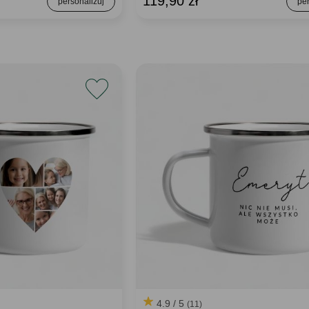
119,90 zł
4.9 / 5
(11)