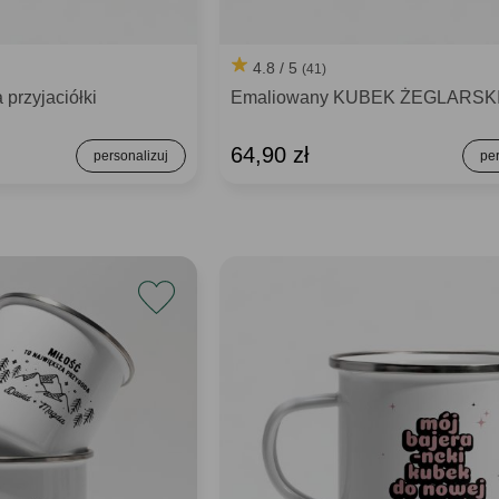
4.8 / 5
(41)
przyjaciółki
Emaliowany KUBEK ŻEGLARSK
64,90 zł