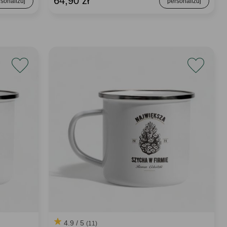
64,90 zł
4.9 / 5
(11)