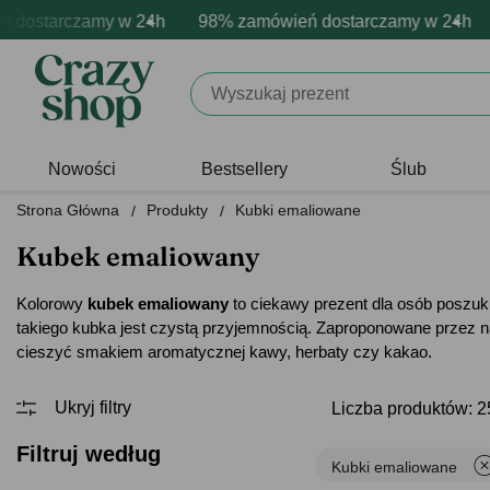
starczamy w 24h
armowa personalizacja produktów
ytywne emocje - zawsze udane prezenty
98% zamówień dostarczamy w 24h
Profesjonalna i darmowa 
Prezentujemy pozy
98
Nowości
Bestsellery
Ślub
Strona Główna
Produkty
Kubki emaliowane
Kubek emaliowany
Kolorowy
kubek emaliowany
to ciekawy prezent dla osób poszuku
takiego kubka jest czystą przyjemnością. Zaproponowane przez 
cieszyć smakiem aromatycznej kawy, herbaty czy kakao.
Liczba produktów: 2
Filtruj według
Kubki emaliowane