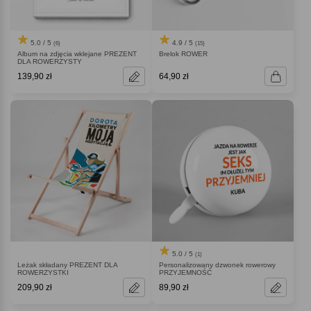
5.0 / 5
4.9 / 5
(6)
(15)
Album na zdjęcia wklejane PREZENT
Brelok ROWER
DLA ROWERZYSTY
139,90 zł
64,90 zł
5.0 / 5
(1)
Leżak składany PREZENT DLA
Personalizowany dzwonek rowerowy
ROWERZYSTKI
PRZYJEMNOŚĆ
209,90 zł
89,90 zł