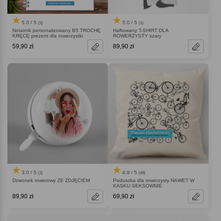
5.0 / 5
5.0 / 5
(5)
(1)
Notatnik personalizowany B5 TROCHĘ
Haftowany T-SHIRT DLA
KRĘCĘ prezent dla rowerzystki
ROWERZYSTY szary
59,90 zł
89,90 zł
4.9 / 5
3.0 / 5
(69)
(2)
Poduszka dla rowerzysty NAWET W
Dzwonek rowerowy ZE ZDJĘCIEM
KASKU SEKSOWNIE
89,90 zł
69,90 zł