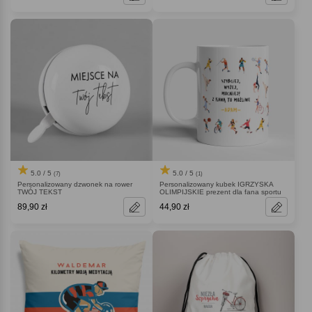
5.0 / 5
5.0 / 5
(7)
(1)
Personalizowany dzwonek na rower
Personalizowany kubek IGRZYSKA
TWÓJ TEKST
OLIMPIJSKIE prezent dla fana sportu
89,90 zł
44,90 zł