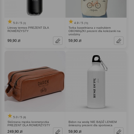
5.0 / 5
4.9 / 5
(1)
(71)
Litrowy termos PREZENT DLA
Torba bawełniana z nadrukiem
ROWERZYSTY
OBOWIĄZKI prezent dla koleżanki na
urodziny
99,90 zł
59,90 zł
5.0 / 5
(8)
Skórzana męska kosmetyczka
Bidon na wodę NIE BĄDŹ LENIEM
PREZENT DLA ROWERZYSTY
śmieszny prezent dla sportowca
249,90 zł
59,90 zł