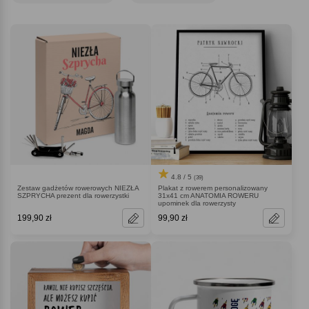
4.8 / 5
(39)
Zestaw gadżetów rowerowych NIEZŁA
Plakat z rowerem personalizowany
SZPRYCHA prezent dla rowerzystki
31x41 cm ANATOMIA ROWERU
upominek dla rowerzysty
199,90 zł
99,90 zł