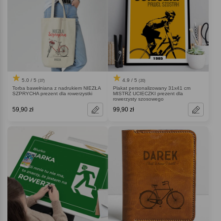
5.0 / 5
4.9 / 5
(37)
(20)
Torba bawełniana z nadrukiem NIEZŁA
Plakat personalizowany 31x41 cm
SZPRYCHA prezent dla rowerzystki
MISTRZ UCIECZKI prezent dla
rowerzysty szosowego
59,90 zł
99,90 zł