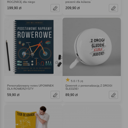
ROCZNICĘ dla niego
prezent dla kolarza
199,90 zł
209,90 zł
5.0 / 5
(4)
Personalizowany notes UPOMINEK
Dzwonek z personalizacją Z DROGI
DLA ROWERZYSTY
ŚLEDZIE!
59,90 zł
89,90 zł