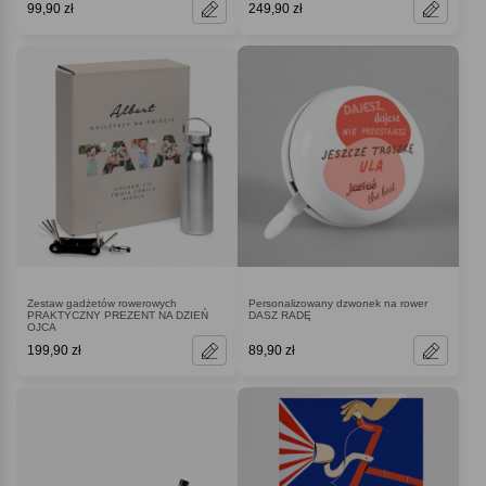
99,90 zł
249,90 zł
Zestaw gadżetów rowerowych
Personalizowany dzwonek na rower
PRAKTYCZNY PREZENT NA DZIEŃ
DASZ RADĘ
OJCA
199,90 zł
89,90 zł