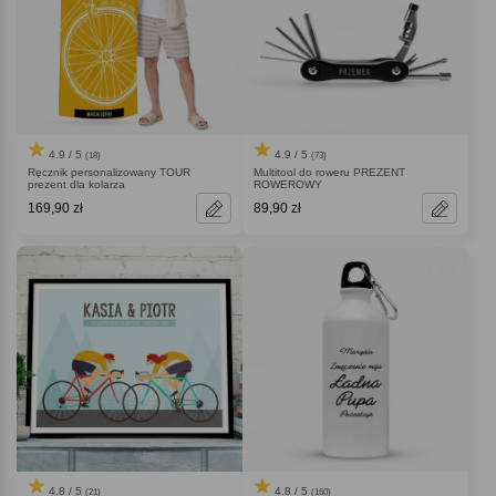
4.9 / 5
4.9 / 5
(18)
(73)
Ręcznik personalizowany TOUR
Multitool do roweru PREZENT
prezent dla kolarza
ROWEROWY
169,90 zł
89,90 zł
4.8 / 5
4.8 / 5
(21)
(160)