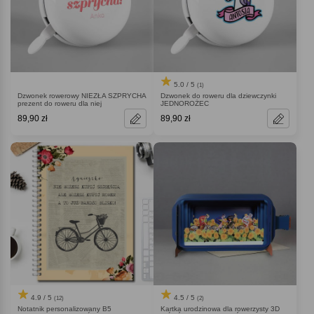
5.0 / 5
(1)
Dzwonek rowerowy NIEZŁA SZPRYCHA
Dzwonek do roweru dla dziewczynki
prezent do roweru dla niej
JEDNOROŻEC
89,90 zł
89,90 zł
4.9 / 5
4.5 / 5
(12)
(2)
Notatnik personalizowany B5
Kartka urodzinowa dla rowerzysty 3D