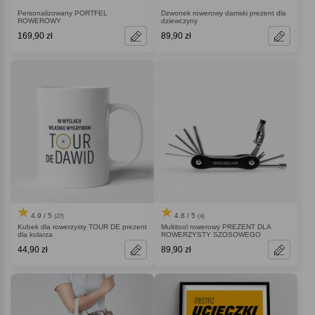
Personalizowany PORTFEL
Dzwonek rowerowy damski prezent dla
ROWEROWY
dziewczyny
169,90 zł
89,90 zł
4.9 / 5
4.8 / 5
(27)
(4)
Kubek dla rowerzysty TOUR DE prezent
Multitool rowerowy PREZENT DLA
dla kolarza
ROWERZYSTY SZOSOWEGO
44,90 zł
89,90 zł