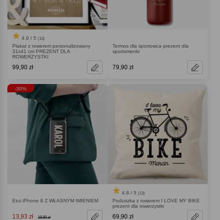
4.9 / 5
(13)
Plakat z rowerem personalizowany
Termos dla sportowca prezent dla
31x41 cm PREZENT DLA
sportsmenki
ROWERZYSTKI
99,90 zł
79,90 zł
-30%
4.8 / 5
(13)
Etui iPhone 8 Z WŁASNYM IMIENIEM
Poduszka z rowerem I LOVE MY BIKE
prezent dla rowerzystki
13,93 zł
69,90 zł
19,90 zł