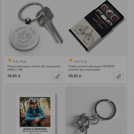
4.3 / 5
4.2 / 5
(4)
(5)
Personalizowany brelok dla rowerzysty
Praliny personalizowane ROWER
KRĘCI SIĘ
prezent dla rowerzystki
49,90 zł
69,90 zł