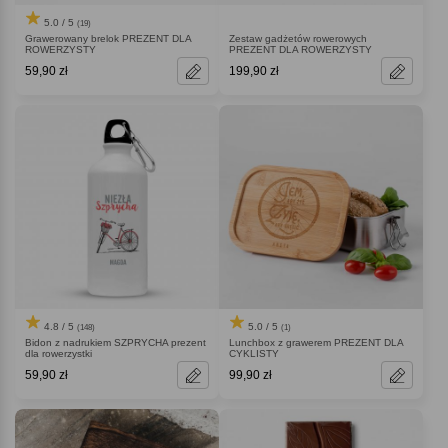
5.0 / 5
(19)
Grawerowany brelok PREZENT DLA
Zestaw gadżetów rowerowych
ROWERZYSTY
PREZENT DLA ROWERZYSTY
59,90 zł
199,90 zł
4.8 / 5
5.0 / 5
(148)
(1)
Bidon z nadrukiem SZPRYCHA prezent
Lunchbox z grawerem PREZENT DLA
dla rowerzystki
CYKLISTY
59,90 zł
99,90 zł