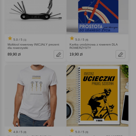
5.0 / 5
5.0 / 5
(1)
(6)
Multitool rowerowy INICJAŁY prezent
Kartka urodzinowa z rowerem DLA
dla rowerzystki
ROWERZYSTY
89,90 zł
19,90 zł
4.9 / 5
5.0 / 5
(8)
(6)