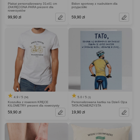
Plakat personalizowany 31x41 cm
Bidon sportowy z nadrukiem dla
ZAKRĘCONA PARA prezent dla
przyjaciółki
rowerzystów
99,90 zł
59,90 zł
4.9 / 5
5.0 / 5
(54)
(1)
Koszulka z rowerem KRĘCE
Personalizowana kartka na Dzień Ojca
KILOMETRY prezent dla rowerzysty
TATA ROWERZYSTA
59,90 zł
19,90 zł