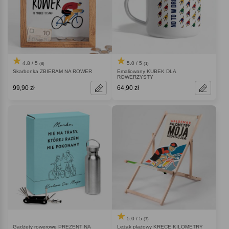
4.8 / 5
5.0 / 5
(8)
(1)
Skarbonka ZBIERAM NA ROWER
Emaliowany KUBEK DLA
ROWERZYSTY
99,90 zł
64,90 zł
5.0 / 5
(7)
Gadżety rowerowe PREZENT NA
Leżak plażowy KRĘCE KILOMETRY