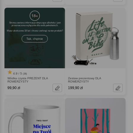
Strona zawiera informacje dotyczące alkoholu i jest
przeznaczona wyłącznie dla osób pełnoletnich.
Masz ukończone 18 lat i chcesz zerknąć na ten produkt
Tak, chętnie
4.9 / 5
(36)
Wódka czysta PREZENT DLA
Zestaw prezentowy DLA
ROWERZYSTY
ROWERZYSTY
99,90 zł
199,90 zł