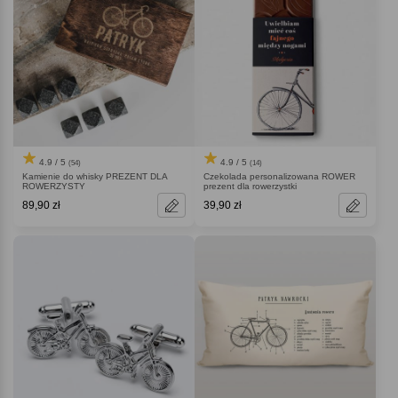
4.9 / 5
4.9 / 5
(54)
(14)
Kamienie do whisky PREZENT DLA
Czekolada personalizowana ROWER
ROWERZYSTY
prezent dla rowerzystki
89,90 zł
39,90 zł