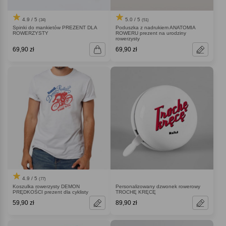
4.9 / 5
5.0 / 5
(34)
(51)
Spinki do mankietów PREZENT DLA
Poduszka z nadrukiem ANATOMIA
ROWERZYSTY
ROWERU prezent na urodziny
rowerzysty
69,90 zł
69,90 zł
4.9 / 5
(77)
Koszulka rowerzysty DEMON
Personalizowany dzwonek rowerowy
PRĘDKOŚCI prezent dla cyklisty
TROCHĘ KRĘCĘ
59,90 zł
89,90 zł