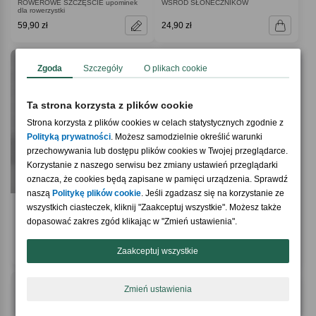
ROWEROWE SZCZĘŚCIE upominek
WŚRÓD SŁONECZNIKÓW
dla rowerzystki
59,90 zł
24,90 zł
Zgoda
Szczegóły
O plikach cookie
Ta strona korzysta z plików cookie
Strona korzysta z plików cookies w celach statystycznych zgodnie z
Polityką prywatności
. Możesz samodzielnie określić warunki
przechowywania lub dostępu plików cookies w Twojej przeglądarce.
Korzystanie z naszego serwisu bez zmiany ustawień przeglądarki
oznacza, że cookies będą zapisane w pamięci urządzenia. Sprawdź
naszą
Politykę plików cookie
. Jeśli zgadzasz się na korzystanie ze
4.0 / 5
(1)
wszystkich ciasteczek, kliknij "Zaakceptuj wszystkie". Możesz także
Dzwonek rowerowy z personalizacją
Mydło na prezent ROWER upominek
dopasować zakres zgód klikając w "Zmień ustawienia".
PIRAT DROGOWY prezent dla
dla rowerzysty
nastolatka
89,90 zł
49,90 zł
Zaakceptuj wszystkie
Zmień ustawienia
Strona zawiera informacje dotyczące alkoholu i jest
przeznaczona wyłącznie dla osób pełnoletnich.