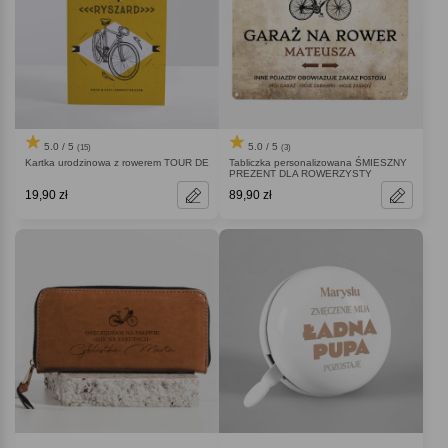
5.0 / 5
5.0 / 5
(15)
(3)
Kartka urodzinowa z rowerem TOUR DE
Tabliczka personalizowana ŚMIESZNY
PREZENT DLA ROWERZYSTY
19,90 zł
89,90 zł