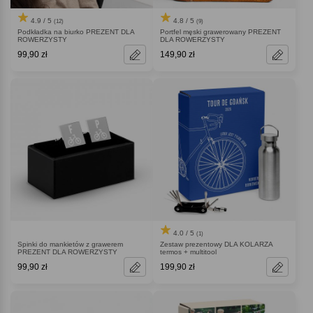
4.9 / 5
4.8 / 5
(12)
(9)
Podkładka na biurko PREZENT DLA
Portfel męski grawerowany PREZENT
ROWERZYSTY
DLA ROWERZYSTY
99,90 zł
149,90 zł
4.0 / 5
(1)
Spinki do mankietów z grawerem
Zestaw prezentowy DLA KOLARZA
PREZENT DLA ROWERZYSTY
termos + multitool
99,90 zł
199,90 zł