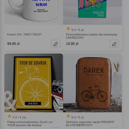
5.0 / 5
(9)
Kubek XXL TWÓJ TEKST
Personalizowana kartka dla rowerzysty
ZAKRĘCONY
99,90 zł
19,90 zł
5.0 / 5
5.0 / 5
(21)
(4)
Plakat personalizowany 31x41 cm
Skórzany organizer męski PREZENT
TOUR prezent dla kolarza
DLA ROWERZYSTY