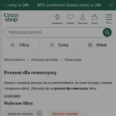
my w 24h
personalizacja produktów
emocje - zawsze udane prezenty
98% zamówień dostarczamy w 24h
Profesjonalna i darmowa persona
Prezentujemy pozytywne e
98% zamó
Menu
Dostępność
Ulubione
Moje konto
Koszyk
Filtruj
Sortuj
Widok
Strona Główna
Prezenty wg hobby
Rowerzysta
Prezent dla rowerzysty
Zawsze i wszędzie porusza się na dwóch kółkach, bo rower to pasja, zdrowie
i dozgonna miłość. Zdecyduj się na
prezent dla rowerzysty
, który
stworzyliśmy właśnie z myślą o takich pozytywnie zakręconych miłośnikach
Czytaj dalej
jednośladów. Pomysłowo, w punkt i ze znajomością tematu. Bo dobry
Wybrane filtry
prezent dla rowerzysty
to kwestia znajomości bliskiej osoby.
Satysfakcja
obdarowanego gwarantowana!
Jazda na rowerze
Wyczyść wszystko