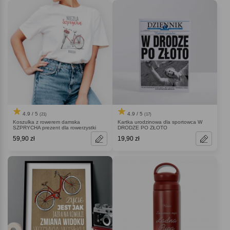
4.9 / 5
4.9 / 5
(21)
(17)
Koszulka z rowerem damska
Kartka urodzinowa dla sportowca W
SZPRYCHA prezent dla rowerzystki
DRODZE PO ZŁOTO
59,90 zł
19,90 zł