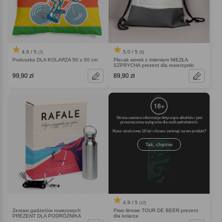
4.6 / 5
5.0 / 5
(7)
(5)
Poduszka DLA KOLARZA 50 x 50 cm
Plecak worek z imieniem NIEZŁA
SZPRYCHA prezent dla rowerzystki
99,90 zł
89,90 zł
Strona zawiera informacje dotyczące alkoholu i jest
przeznaczona wyłącznie dla osób pełnoletnich.
Masz ukończone 18 lat i chcesz zerknąć na ten produkt
Tak, chętnie
4.9 / 5
(17)
Zestaw gadżetów rowerowych
Piwo litrowe TOUR DE BEER prezent
PREZENT DLA PODRÓŻNIKA
dla kolarza