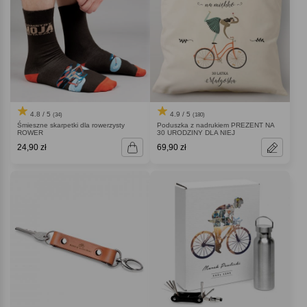
4.9 / 5
4.8 / 5
(180)
(34)
Poduszka z nadrukiem PREZENT NA
Śmieszne skarpetki dla rowerzysty
30 URODZINY DLA NIEJ
ROWER
24,90 zł
69,90 zł