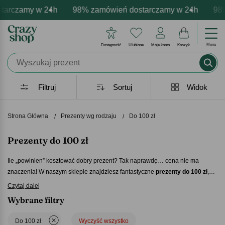
my w 24h
personalizacja produktów
emocje - zawsze udane prezenty
98% zamówień dostarczamy w 24h
Profesjonalna i darmowa persona
Prezentujemy pozytywne e
98% zamó
Menu
Dostępność
Ulubione
Moje konto
Koszyk
Filtruj
Sortuj
Widok
Strona Główna
Prezenty wg rodzaju
Do 100 zł
Prezenty do 100 zł
Ile „powinien” kosztować dobry prezent? Tak naprawdę… cena nie ma
znaczenia! W naszym sklepie znajdziesz fantastyczne
prezenty do 100 zł
,
które zachwycą obdarowanych bardziej niż choćby najdroższe, ale nijakie
Czytaj dalej
upominki zupełnie do nich niedostosowane! Spersonalizuj swój
prezent do
Wybrane filtry
100 zł
i spraw, że nabierze jeszcze większej wartości – sentymentalnej.
Pokaże bliskiej Ci osobie, że przygotowałeś coś wyjątkowego specjalnie z
Do 100 zł
Wyczyść wszystko