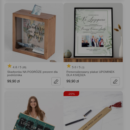
4.8 / 5
5.0 / 5
(85)
(1)
Skarbonka NA PODRÓŻE prezent dla
Personalizowany plakat UPOMINEK
podróżnika
DLA KSIĘDZA
99,90 zł
99,90 zł
-20%