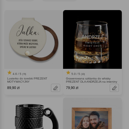
myślą o niej!
4.6 / 5
5.0 / 5
(70)
(10)
Lusterko do torebki PREZENT
Grawerowana szklanka do whisky
MOTYWACYJNY
PREZENT DLA ANDRZEJA na imieniny
89,90 zł
79,90 zł