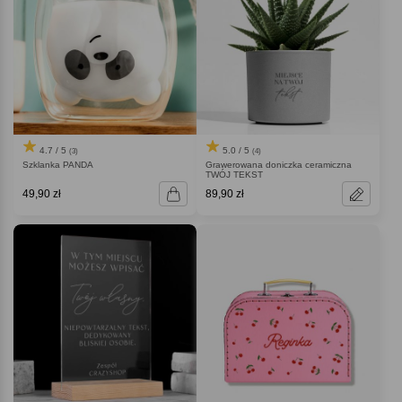
4.7 / 5
5.0 / 5
(3)
(4)
Szklanka PANDA
Grawerowana doniczka ceramiczna
TWÓJ TEKST
49,90 zł
89,90 zł