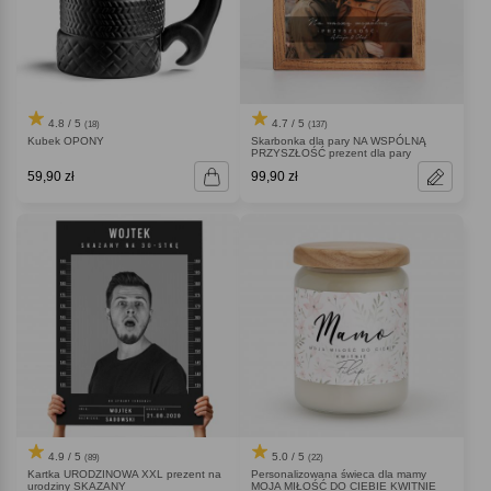
4.8 / 5
4.7 / 5
(18)
(137)
Kubek OPONY
Skarbonka dla pary NA WSPÓLNĄ
PRZYSZŁOŚĆ prezent dla pary
59,90 zł
99,90 zł
4.9 / 5
5.0 / 5
(89)
(22)
Kartka URODZINOWA XXL prezent na
Personalizowana świeca dla mamy
urodziny SKAZANY
MOJA MIŁOŚĆ DO CIEBIE KWITNIE