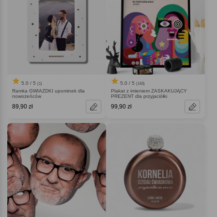
5.0 / 5
5.0 / 5
(1)
(143)
Ramka GWIAZDKI upominek dla
Plakat z imieniem ZASKAKUJĄCY
nowożeńców
PREZENT dla przyjaciółki
89,90 zł
99,90 zł