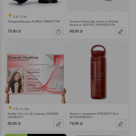
4.9 / 5
(9)
Antygrawitacyjny KUBEK OBIEKTYW
Zestaw herbat dla mamy w różowej
skrzynce JESTEŚ ZAPARZYSTA
79,90 zł
99,90 zł
4.9 / 5
(135)
Kartka XXL na 18 urodziny DOWÓD
Termos z grawerem PREZENT DLA
OSOBISTY
WYCHOWAWCY
99,90 zł
79,90 zł