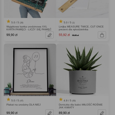
5.0 / 5
5.0 / 5
(20)
(1)
Wyjątkowa kartka urodzinowa XXL
Linijka MEASURE TWICE, CUT ONCE
KARTA PAMIĘCI - LICZY SIĘ PAMIĘĆ
prezent dla rękodzielnika
99,90 zł
55,92 zł
69,90 zł
5.0 / 5
4.9 / 5
(47)
(50)
Plakat na urodziny DLA NIEJ
Doniczka dla babci MIŁOŚĆ ROŚNIE
JAK KWIATY
99,90 zł
89,90 zł