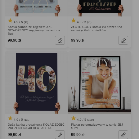
4.9 / 5
4.9 / 5
(48)
(71)
Kartka ślubna ze zdjęciem XXL
ZŁOTE GODY kartka xxl prezent na
NOWOŻEŃCY oryginalny prezent na
rocznicę ślubu dziadków
ślub
99,90 zł
99,90 zł
4.9 / 5
4.9 / 5
(101)
(1164)
Duża kartka urodzinowa KOLAŻ ZDJĘĆ
Plakat personalizowany w ramie JEJ
PREZENT NA 40 DLA FACETA
STYL
99,90 zł
99,90 zł