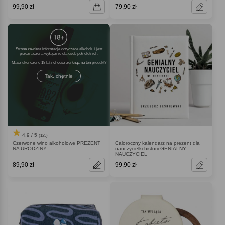
99,90 zł
79,90 zł
Strona zawiera informacje dotyczące alkoholu i jest
przeznaczona wyłącznie dla osób pełnoletnich.
Masz ukończone 18 lat i chcesz zerknąć na ten produkt
Tak, chętnie
4.9 / 5
(125)
Czerwone wino alkoholowe PREZENT
Całoroczny kalendarz na prezent dla
NA URODZINY
nauczycielki historii GENIALNY
NAUCZYCIEL
89,90 zł
99,90 zł