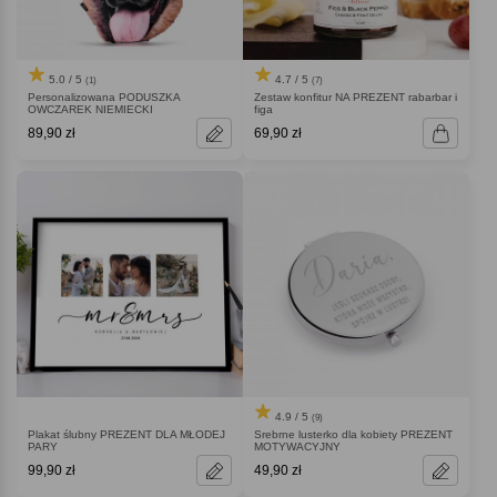
5.0 / 5
4.7 / 5
(1)
(7)
Personalizowana PODUSZKA
Zestaw konfitur NA PREZENT rabarbar i
OWCZAREK NIEMIECKI
figa
89,90 zł
69,90 zł
4.9 / 5
(9)
Plakat ślubny PREZENT DLA MŁODEJ
Srebrne lusterko dla kobiety PREZENT
PARY
MOTYWACYJNY
99,90 zł
49,90 zł