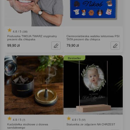
4.8 / 5
(330)
Poduszka TWOJA TWARZ oryginalny
Ciemnoniebieska walizka tekturowa PSI
prezent dla chłopaka
TATA prezent dla chłopca
99,90 zł
79,90 zł
Bestseller
4.9 / 5
4.9 / 5
(7)
(57)
Kadzidełka stożkowe z drzewa
Statuetka ze zdjęciem NA CHRZEST
sandałowego