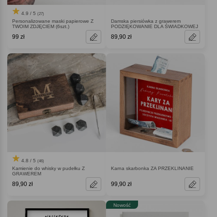
4.9 / 5
(27)
Personalizowane maski papierowe Z
Damska piersiówka z grawerem
TWOIM ZDJĘCIEM (6szt.)
PODZIĘKOWANIE DLA ŚWIADKOWEJ
99 zł
89,90 zł
4.8 / 5
(46)
Kamienie do whisky w pudełku Z
Karna skarbonka ZA PRZEKLINANIE
GRAWEREM
89,90 zł
99,90 zł
Nowość