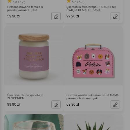
5.0 / 5
5.0 / 5
(1)
(1)
Personalizowana torba dla
Skarbonka świąteczna PREZENT NA
przedszkolanki TĘCZA
ŚWIĘTA DLA KOLEŻANKI
59,90 zł
99,90 zł
Świeczka dla przyjaciółki ZE
Różowa walizka tekturowa PSIA MAMA
ZŁOCENIEM
prezent dla dziewczynki
99,90 zł
69,90 zł