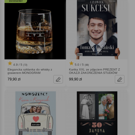
Bestseller
4.9 / 5
5.0 / 5
(72)
(88)
Elegancka szklanka do whisky z
Kartka XXL ze zdjęciem PREZENT Z
grawerem MONOGRAM
OKAZJI ZAKOŃCZENIA STUDIÓW
79,90 zł
99,90 zł