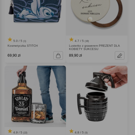
5.0 / 5
4.7 / 5
(1)
(19)
Kosmetyczka STITCH
Lusterko z grawerem PREZENT DLA
KOBIETY SUKCESU
69,90 zł
89,90 zł
4.9 / 5
4.8 / 5
(22)
(5)