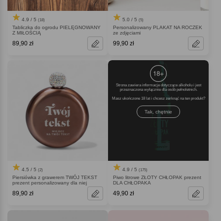
4.9 / 5
5.0 / 5
(18)
(5)
Tabliczka do ogrodu PIELĘGNOWANY
Personalizowany PLAKAT NA ROCZEK
Z MIŁOŚCIĄ
ze zdjęciami
89,90 zł
99,90 zł
Strona zawiera informacje dotyczące alkoholu i jest
przeznaczona wyłącznie dla osób pełnoletnich.
Masz ukończone 18 lat i chcesz zerknąć na ten produkt
Tak, chętnie
4.5 / 5
4.9 / 5
(2)
(175)
Piersiówka z grawerem TWÓJ TEKST
Piwo litrowe ZŁOTY CHŁOPAK prezent
prezent personalizowany dla niej
DLA CHŁOPAKA
89,90 zł
49,90 zł