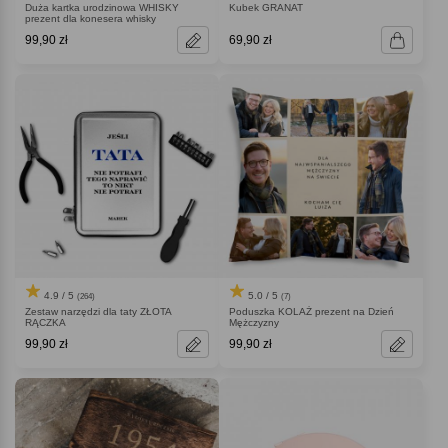
Duża kartka urodzinowa WHISKY
Kubek GRANAT
prezent dla konesera whisky
99,90 zł
69,90 zł
4.9 / 5
5.0 / 5
(264)
(7)
Zestaw narzędzi dla taty ZŁOTA
Poduszka KOLAŻ prezent na Dzień
RĄCZKA
Mężczyzny
99,90 zł
99,90 zł