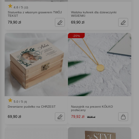
4.6 / 5
(12)
Statuetka z własnym grawerem TWÓJ
Walizka kuferek dla dziewczynki
TEKST
WISIENKI
79,90 zł
69,90 zł
-20%
5.0 / 5
(4)
Drewniane pudełko na CHRZEST
Naszyjnik na prezent KÓŁKO
pozłacany
69,90 zł
79,92 zł
99,90 zł