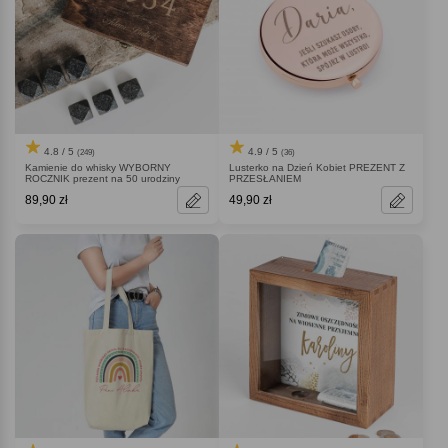
4.8 / 5
4.9 / 5
(249)
(36)
Kamienie do whisky WYBORNY
Lusterko na Dzień Kobiet PREZENT Z
ROCZNIK prezent na 50 urodziny
PRZESŁANIEM
89,90 zł
49,90 zł