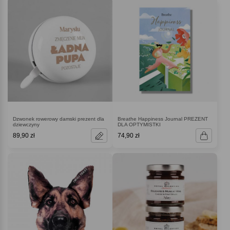
Dzwonek rowerowy damski prezent dla
Breathe Happiness Journal PREZENT
dziewczyny
DLA OPTYMISTKI
89,90 zł
74,90 zł