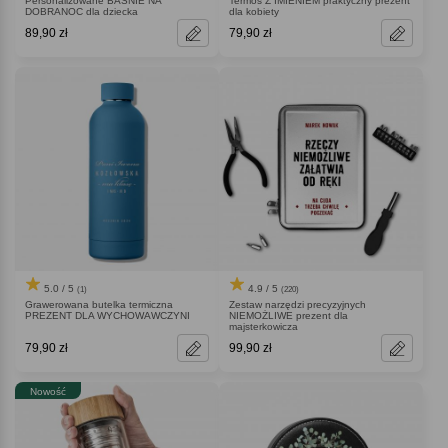
Personalizowane BAŚNIE NA
Termos Z IMIENIEM praktyczny prezent
DOBRANOC dla dziecka
dla kobiety
89,90 zł
79,90 zł
5.0 / 5
4.9 / 5
(1)
(220)
Grawerowana butelka termiczna
Zestaw narzędzi precyzyjnych
PREZENT DLA WYCHOWAWCZYNI
NIEMOŻLIWE prezent dla
majsterkowicza
79,90 zł
99,90 zł
Nowość