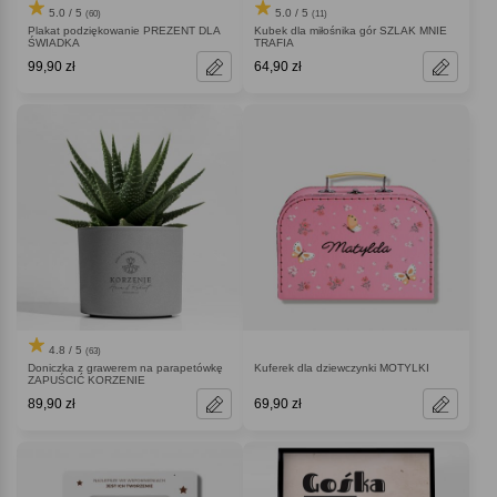
5.0 / 5
5.0 / 5
(60)
(11)
Plakat podziękowanie PREZENT DLA
Kubek dla miłośnika gór SZLAK MNIE
ŚWIADKA
TRAFIA
99,90 zł
64,90 zł
4.8 / 5
(63)
Doniczka z grawerem na parapetówkę
Kuferek dla dziewczynki MOTYLKI
ZAPUŚCIĆ KORZENIE
89,90 zł
69,90 zł