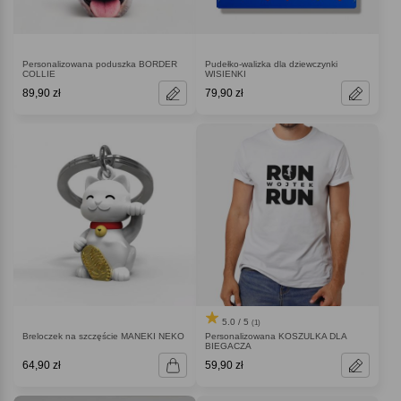
Personalizowana poduszka BORDER
Pudełko-walizka dla dziewczynki
COLLIE
WISIENKI
89,90 zł
79,90 zł
5.0 / 5
(1)
Breloczek na szczęście MANEKI NEKO
Personalizowana KOSZULKA DLA
BIEGACZA
64,90 zł
59,90 zł