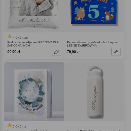
4.9 / 5
(136)
Poduszka ze zdjęciem PREZENT DLA
Personalizowany kuferek dla chłopca
ZAKOCHANYCH
LEŚNE ZWIERZĄTKA
99,90 zł
79,90 zł
5.0 / 5
(18)