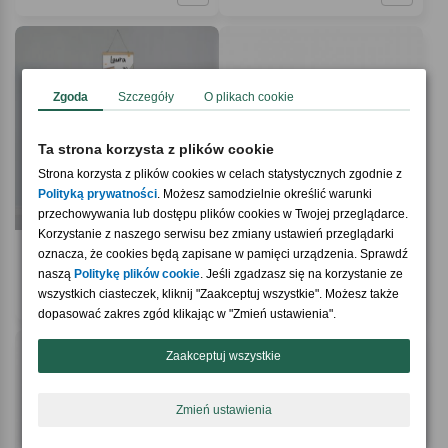
Zgoda
Szczegóły
O plikach cookie
Ta strona korzysta z plików cookie
Strona korzysta z plików cookies w celach statystycznych zgodnie z
Polityką prywatności
. Możesz samodzielnie określić warunki
przechowywania lub dostępu plików cookies w Twojej przeglądarce.
Korzystanie z naszego serwisu bez zmiany ustawień przeglądarki
5.0 / 5
(1)
oznacza, że cookies będą zapisane w pamięci urządzenia. Sprawdź
Miarka wzrostu dla dzieci MAŁY
Elegancki wizytownik PREZENT DO
naszą
Politykę plików cookie
. Jeśli zgadzasz się na korzystanie ze
CZARODZIEJ
BIURA
wszystkich ciasteczek, kliknij "Zaakceptuj wszystkie". Możesz także
89,90 zł
89,90 zł
dopasować zakres zgód klikając w "Zmień ustawienia".
Zaakceptuj wszystkie
Zmień ustawienia