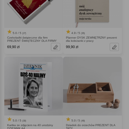
5.0 / 5
4.9 / 5
(27)
(35)
Czekoladki świąteczne dla firm
Planner DYSK ZEWNĘTRZNY prezent
PREZENT ŚWIĄTECZNY DLA FIRMY
dla koleżanki z pracy
69,90 zł
99,90 zł
5.0 / 5
5.0 / 5
(30)
(49)
Kartka ze zdjęciem na 40 urodziny
Dziadek do orzechów PREZENT DLA
DZIENNIK A4
TATY