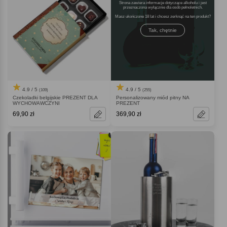
Strona zawiera informacje dotyczące alkoholu i jest
przeznaczona wyłącznie dla osób pełnoletnich.
Masz ukończone 18 lat i chcesz zerknąć na ten produkt
Tak, chętnie
4.9 / 5
4.9 / 5
(109)
(255)
Czekoladki belgijskie PREZENT DLA
Personalizowany miód pitny NA
WYCHOWAWCZYNI
PREZENT
69,90 zł
369,90 zł