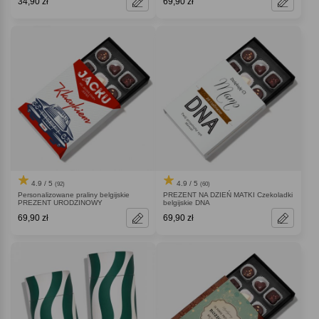
34,90 zł
69,90 zł
4.9 / 5
4.9 / 5
(92)
(60)
Personalizowane praliny belgijskie
PREZENT NA DZIEŃ MATKI Czekoladki
PREZENT URODZINOWY
belgijskie DNA
69,90 zł
69,90 zł