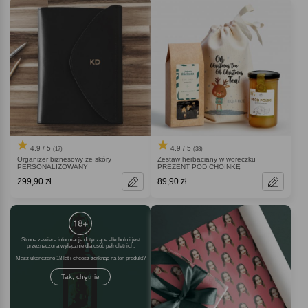
4.9 / 5
4.9 / 5
(17)
(38)
Organizer biznesowy ze skóry
Zestaw herbaciany w woreczku
PERSONALIZOWANY
PREZENT POD CHOINKĘ
299,90 zł
89,90 zł
Strona zawiera informacje dotyczące alkoholu i jest
przeznaczona wyłącznie dla osób pełnoletnich.
Masz ukończone 18 lat i chcesz zerknąć na ten produkt
Tak, chętnie