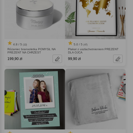
4.8 / 5
5.0 / 5
(12)
(47)
Różaniec bransoletka POMYSŁ NA
Plakat z uszlachetnieniem PREZENT
PREZENT NA CHRZEST
DLA OJCA
199,90 zł
99,90 zł