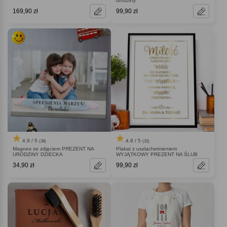
urodziny
169,90 zł
99,90 zł
4.9 / 5
4.8 / 5
(38)
(32)
Magnes ze zdjęciem PREZENT NA
Plakat z uszlachetnieniem
URODZINY DZIECKA
WYJĄTKOWY PREZENT NA ŚLUB
34,90 zł
99,90 zł