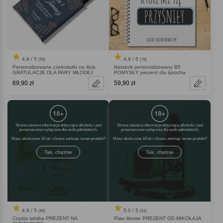
4.9 / 5
4.9 / 5
(55)
(79)
Personalizowane czekoladki na ślub
Notatnik personalizowany B5
GRATULACJE DLA PARY MŁODEJ
POMYSŁY prezent dla śpiocha
69,90 zł
59,90 zł
Strona zawiera informacje dotyczące alkoholu i jest
Strona zawiera informacje dotyczące alkoholu i jest
przeznaczona wyłącznie dla osób pełnoletnich.
przeznaczona wyłącznie dla osób pełnoletnich.
Masz ukończone 18 lat i chcesz zerknąć na ten produkt
Masz ukończone 18 lat i chcesz zerknąć na ten produkt
Tak, chętnie
Tak, chętnie
4.9 / 5
5.0 / 5
(80)
(51)
Czysta wódka PREZENT NA
Piwo litrowe PREZENT OD MIKOŁAJA