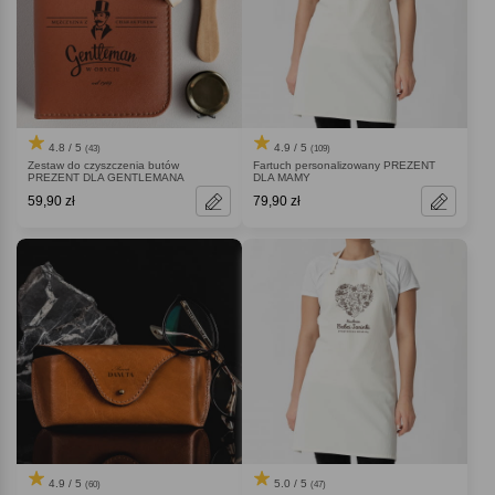
4.8 / 5
4.9 / 5
(43)
(109)
Zestaw do czyszczenia butów
Fartuch personalizowany PREZENT
PREZENT DLA GENTLEMANA
DLA MAMY
59,90 zł
79,90 zł
4.9 / 5
5.0 / 5
(60)
(47)