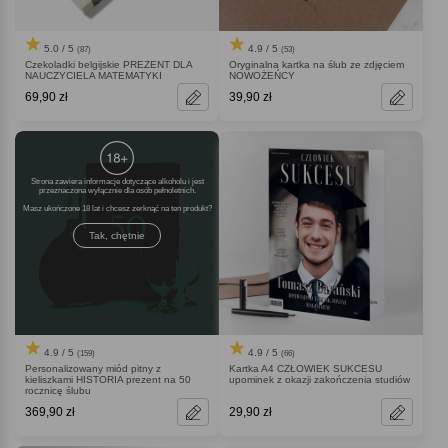
5.0 / 5
4.9 / 5
(87)
(53)
Czekoladki belgijskie PREZENT DLA
Oryginalna kartka na ślub ze zdjęciem
NAUCZYCIELA MATEMATYKI
NOWOŻEŃCY
69,90 zł
39,90 zł
Strona zawiera informacje dotyczące alkoholu i jest
przeznaczona wyłącznie dla osób pełnoletnich.
Masz ukończone 18 lat i chcesz zerknąć na ten produkt
Tak, chętnie
4.9 / 5
4.9 / 5
(159)
(66)
Personalizowany miód pitny z
Kartka A4 CZŁOWIEK SUKCESU
kieliszkami HISTORIA prezent na 50
upominek z okazji zakończenia studiów
rocznicę ślubu
369,90 zł
29,90 zł