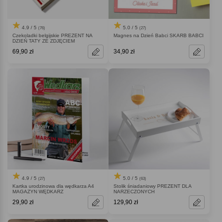
4.9 / 5
5.0 / 5
(76)
(27)
Czekoladki belgijskie PREZENT NA
Magnes na Dzień Babci SKARB BABCI
DZIEŃ TATY ZE ZDJĘCIEM
69,90 zł
34,90 zł
4.9 / 5
5.0 / 5
(27)
(63)
Kartka urodzinowa dla wędkarza A4
Stolik śniadaniowy PREZENT DLA
MAGAZYN WĘDKARZ
NARZECZONYCH
29,90 zł
129,90 zł