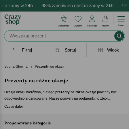
my w 24h
personalizacja produktów
emocje - zawsze udane prezenty
98% zamówień dostarczamy w 24h
Profesjonalna i darmowa persona
Prezentujemy pozytywne 
98% zamó
Menu
Dostępność
Ulubione
Moje konto
Koszyk
Filtruj
Sortuj
Widok
Strona Główna
Prezenty wg okazji
Prezenty na różne okazje
Okazja okazji nierówna, dlatego
prezenty na różne okazje
powinny być
odpowiednio zróżnicowane. Nasze pomysły na podarunki, to zbiór
najróżniejszych przedmiotów, odpowiednich zarówno dla młodszych, jak i
Czytaj dalej
starszych. Znajdziesz coś dla prawdziwych macho, ale też płci pięknej.
Niezależnie kogo chcesz ucieszyć podarunkiem, każdy nasz
prezent na
Proponowane kategorie
różne okazje
zawsze będzie idealnym wyborem.