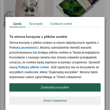
Zgoda
Szczegóły
O plikach cookie
5.0 / 5
4.9 / 5
(3)
(48)
Ta strona korzysta z plików cookie
Worek do przedszkola Z TRAKTOREM
Czekoladki belgijskie PREZENT DLA
NAUCZYCIELA BIOLOGII
Strona korzysta z plików cookies w celach statystycznych zgodnie z
49,90 zł
69,90 zł
Polityką prywatności
. Możesz samodzielnie określić warunki
przechowywania lub dostępu plików cookies w Twojej przeglądarce.
Korzystanie z naszego serwisu bez zmiany ustawień przeglądarki
oznacza, że cookies będą zapisane w pamięci urządzenia. Sprawdź
naszą
Politykę plików cookie
. Jeśli zgadzasz się na korzystanie ze
wszystkich ciasteczek, kliknij "Zaakceptuj wszystkie". Możesz także
dopasować zakres zgód klikając w "Zmień ustawienia".
Zaakceptuj wszystkie
Zmień ustawienia
4.7 / 5
4.9 / 5
(66)
(286)