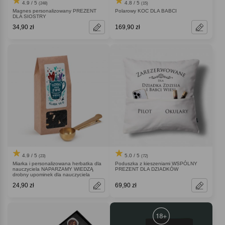
4.9 / 5
4.8 / 5
(248)
(15)
Magnes personalizowany PREZENT
Polarowy KOC DLA BABCI
DLA SIOSTRY
34,90 zł
169,90 zł
4.9 / 5
5.0 / 5
(23)
(72)
Miarka i personalizowana herbatka dla
Poduszka z kieszeniami WSPÓLNY
nauczyciela NAPARZAMY WIEDZĄ
PREZENT DLA DZIADKÓW
drobny upominek dla nauczyciela
24,90 zł
69,90 zł