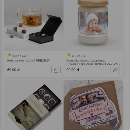
4.8 / 5
4.9 / 5
(44)
(15)
Herbata kwitnąca NA PREZENT
Naturalna świeca zapachowa
PREZENT NA DZIEŃ BABCI I DZIADKA
69,90 zł
99,90 zł