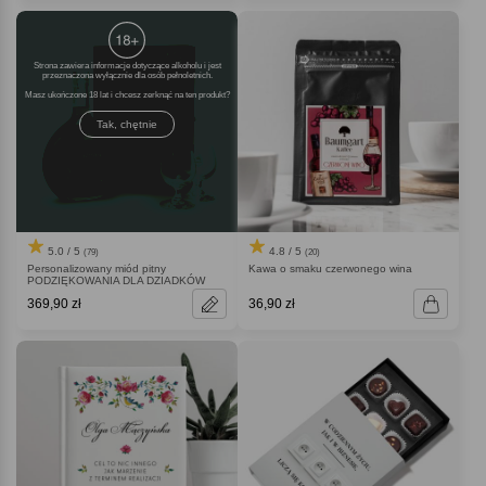
Strona zawiera informacje dotyczące alkoholu i jest
przeznaczona wyłącznie dla osób pełnoletnich.
Masz ukończone 18 lat i chcesz zerknąć na ten produkt
Tak, chętnie
5.0 / 5
4.8 / 5
(79)
(20)
Personalizowany miód pitny
Kawa o smaku czerwonego wina
PODZIĘKOWANIA DLA DZIADKÓW
369,90 zł
36,90 zł