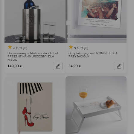
4.7 / 5
5.0 / 5
(23)
(27)
Grawerowany schładzacz do alkoholu
Duży foto magnes UPOMINEK DLA
PREZENT NA 40 URODZINY DLA
PRZYJACIÓŁKI
NIEGO
149,90 zł
34,90 zł