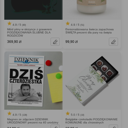
4.9 / 5
4.9 / 5
(80)
(51)
Miód pitny w skrzynce z grawerem
Personalizowana świeca zapachowa
PODZIĘKOWANIA ŚLUBNE DLA
ŚWIĘTA prezent dla pary na święta
RODZICÓW
369,90 zł
99,90 zł
4.9 / 5
5.0 / 5
(139)
(10)
Magnes ze zdjęciem DZIENNIK
Belgijskie czekoladki PODZIĘKOWANIE
URODZINOWY prezent na 40 urodziny
KOMUNIJNE dla chrzestnych