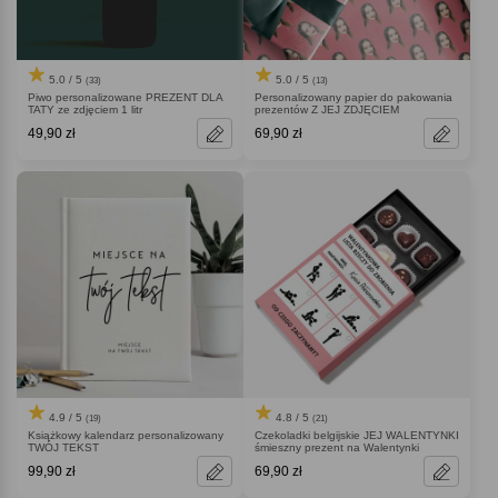
5.0 / 5
5.0 / 5
(33)
(13)
Piwo personalizowane PREZENT DLA
Personalizowany papier do pakowania
TATY ze zdjęciem 1 litr
prezentów Z JEJ ZDJĘCIEM
49,90 zł
69,90 zł
4.9 / 5
4.8 / 5
(19)
(21)
Książkowy kalendarz personalizowany
Czekoladki belgijskie JEJ WALENTYNKI
TWÓJ TEKST
śmieszny prezent na Walentynki
99,90 zł
69,90 zł