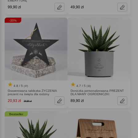
EMERYTURĘ
99,90 zł
49,90 zł
-30%
4.8 / 5
4.7 / 5
(47)
(32)
Grawerowana tabliczka ŻYCZENIA
Doniczka personalizowana PREZENT
prezent na święta dla rodziny
DLA MAMY OGRODNICZKI
20,93 zł
89,90 zł
29,90 zł
Bestseller