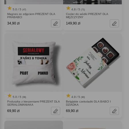
5.0 / 5
4.8 / 5
(47)
(71)
Magnes ze zdjęciem PREZENT DLA
Cooler do wódki PREZENT DLA
PRABABCI
MĘŻCZYZNY
34,90 zł
149,90 zł
5.0 / 5
4.9 / 5
(96)
(80)
Poduszka z kieszeniami PREZENT DLA
Belgijskie czekoladki DLA BABCI I
SERIALOMANIAKA
DZIADKA
69,90 zł
69,90 zł