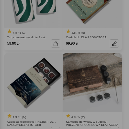
4.8 / 5
4.8 / 5
(33)
(41)
Tuby prezentowe duże 2 szt.
Czekoladki DLA PROMOTORA
59,90 zł
69,90 zł
4.9 / 5
4.8 / 5
(84)
(35)
Czekoladki belgijskie PREZENT DLA
Kamienie do whisky w pudełku
NAUCZYCIELA HISTORII
PREZENT URODZINOWY DLA FACETA