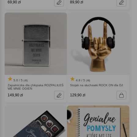
69,90 zł
89,90 zł
5.0 / 5
4.8 / 5
(45)
(48)
Zapalniczka dla chłopaka ROZPALIŁEŚ
Stojak na słuchawki ROCK ON dla DJ
WE MNIE OGIEŃ
149,90 zł
129,90 zł