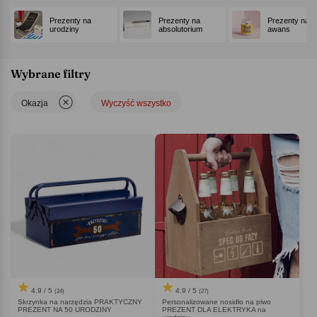
Prezenty na
Prezenty na
Prezenty na
urodziny
absolutorium
awans
Wybrane filtry
Okazja
Wyczyść wszystko
4.9 / 5
4.9 / 5
(24)
(27)
Skrzynka na narzędzia PRAKTYCZNY
Personalizowane nosidło na piwo
PREZENT NA 50 URODZINY
PREZENT DLA ELEKTRYKA na