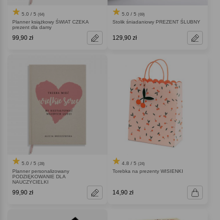
5.0 / 5
5.0 / 5
(64)
(69)
Planner książkowy ŚWIAT CZEKA
Stolik śniadaniowy PREZENT ŚLUBNY
prezent dla damy
99,90 zł
129,90 zł
5.0 / 5
4.8 / 5
(28)
(24)
Planner personalizowany
Torebka na prezenty WISIENKI
PODZIĘKOWANIE DLA
NAUCZYCIELKI
99,90 zł
14,90 zł