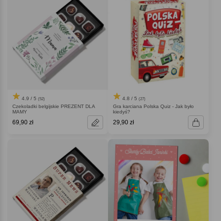
4.9 / 5
4.8 / 5
(52)
(27)
Czekoladki belgijskie PREZENT DLA
Gra karciana Polska Quiz - Jak było
MAMY
kiedyś
69,90 zł
29,90 zł