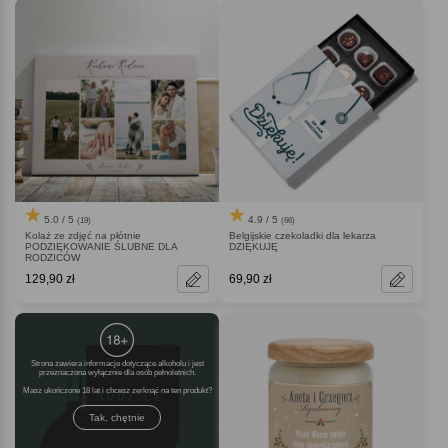
5.0 / 5
4.9 / 5
(19)
(66)
Kolaż ze zdjęć na płótnie
Belgijskie czekoladki dla lekarza
PODZIĘKOWANIE ŚLUBNE DLA
DZIĘKUJĘ
RODZICÓW
129,90 zł
69,90 zł
Strona zawiera informacje dotyczące alkoholu i jest
przeznaczona wyłącznie dla osób pełnoletnich.
Masz ukończone 18 lat i chcesz zerknąć na ten produkt
Tak, chętnie