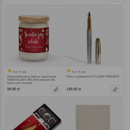
5.0 / 5
5.0 / 5
(21)
(15)
Personalizowana świeca zapachowa
Pióro z grawerem STYLOWY PREZENT
ŚWIĄTECZNY RELAKS prezent dla
babci pod choinkę
99,90 zł
199,90 zł