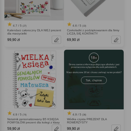
4.7 / 5
4.6 / 5
(27)
(10)
Kalendarz całoroczny DLA NIEJ prezent
Czekoladki z podziękowaniem dla firmy
dla marzycielki
LICZĄ SIĘ KONTAKTY
99,90 zł
69,90 zł
Strona zawiera informacje dotyczące alkoholu i jest
przeznaczona wyłącznie dla osób pełnoletnich.
Masz ukończone 18 lat i chcesz zerknąć na ten produkt
Tak, chętnie
4.9 / 5
4.9 / 5
(74)
(36)
Notatnik personalizowany B5 KSIĘGA
Wódka czysta PREZENT DLA
POMYSŁÓW prezent dla kolegi z klasy
ROWERZYSTY
59,90 zł
99,90 zł