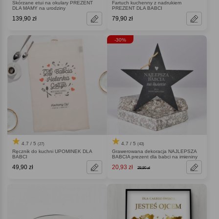
Skórzane etui na okulary PREZENT
Fartuch kuchenny z nadrukiem
DLA MAMY na urodziny
PREZENT DLA BABCI
139,90 zł
79,90 zł
-30%
4.7 / 5
4.7 / 5
(27)
(43)
Ręcznik do kuchni UPOMINEK DLA
Grawerowana dekoracja NAJLEPSZA
BABCI
BABCIA prezent dla babci na imieniny
49,90 zł
20,93 zł
29,90 zł