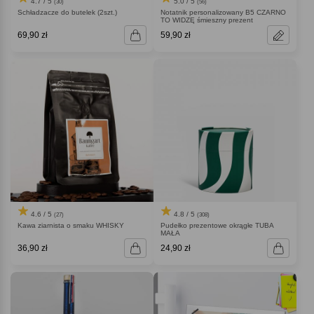
4.7 / 5
5.0 / 5
(30)
(56)
Schładzacze do butelek (2szt.)
Notatnik personalizowany B5 CZARNO
TO WIDZĘ śmieszny prezent
69,90 zł
59,90 zł
4.6 / 5
4.8 / 5
(27)
(308)
Kawa ziarnista o smaku WHISKY
Pudełko prezentowe okrągłe TUBA
MAŁA
36,90 zł
24,90 zł