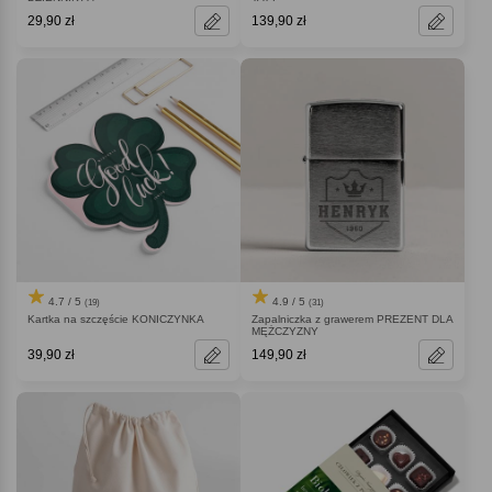
29,90 zł
139,90 zł
4.7 / 5
4.9 / 5
(19)
(31)
Kartka na szczęście KONICZYNKA
Zapalniczka z grawerem PREZENT DLA
MĘŻCZYZNY
39,90 zł
149,90 zł