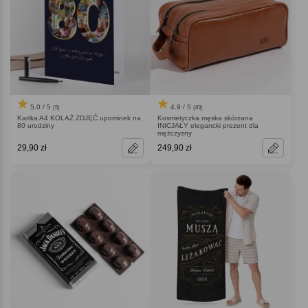
5.0 / 5
4.9 / 5
(5)
(83)
Kartka A4 KOLAŻ ZDJĘĆ upominek na
Kosmetyczka męska skórzana
80 urodziny
INICJAŁY elegancki prezent dla
mężczyzny
29,90 zł
249,90 zł