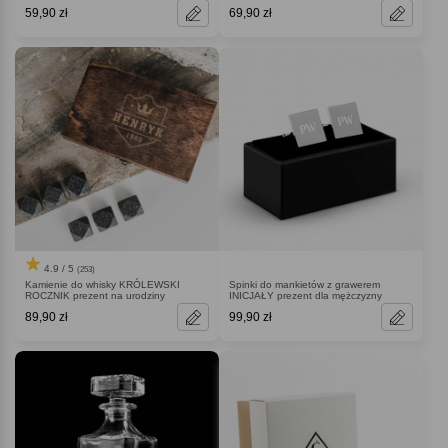
59,90 zł
69,90 zł
4.9 / 5
(253)
Kamienie do whisky KRÓLEWSKI
Spinki do mankietów z grawerem
ROCZNIK prezent na urodziny
INICJAŁY prezent dla mężczyzny
89,90 zł
99,90 zł