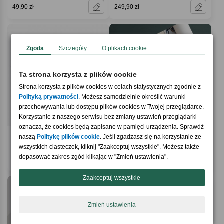
49,90 zł
249,90 zł
Zgoda
Szczegóły
O plikach cookie
Ta strona korzysta z plików cookie
Strona korzysta z plików cookies w celach statystycznych zgodnie z
Polityką prywatności
. Możesz samodzielnie określić warunki
przechowywania lub dostępu plików cookies w Twojej przeglądarce.
Korzystanie z naszego serwisu bez zmiany ustawień przeglądarki
oznacza, że cookies będą zapisane w pamięci urządzenia. Sprawdź
4.5 / 5
5.0 / 5
(28)
(10)
naszą
Politykę plików cookie
. Jeśli zgadzasz się na korzystanie ze
Skórzany brelok WŁASNY PROJEKT
Oryginalne opakowanie prezentu
wszystkich ciasteczek, kliknij "Zaakceptuj wszystkie". Możesz także
TWOJE ZDJĘCIE papier do pakowania
dopasować zakres zgód klikając w "Zmień ustawienia".
59,90 zł
69,90 zł
Zaakceptuj wszystkie
Zmień ustawienia