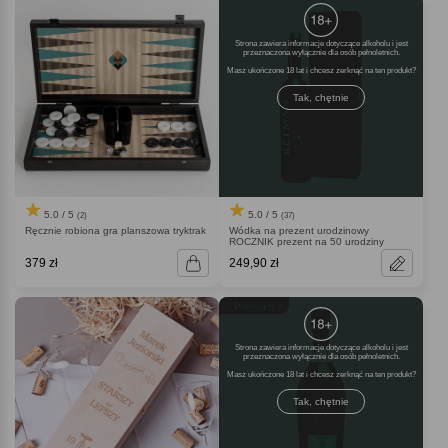
Strona zawiera informacje dotyczące alkoholu i jest
przeznaczona wyłącznie dla osób pełnoletnich.
Masz ukończone 18 lat i chcesz zerknąć na ten produkt
Tak, chętnie
5.0 / 5
5.0 / 5
(2)
(37)
Ręcznie robiona gra planszowa tryktrak
Wódka na prezent urodzinowy
ROCZNIK prezent na 50 urodziny
379 zł
249,90 zł
Premium
Strona zawiera informacje dotyczące alkoholu i jest
przeznaczona wyłącznie dla osób pełnoletnich.
Masz ukończone 18 lat i chcesz zerknąć na ten produkt
Tak, chętnie