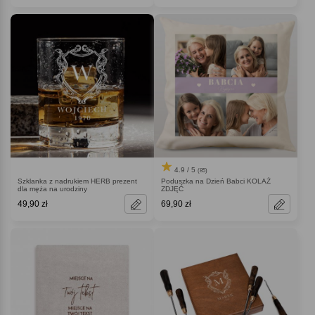
4.9 / 5
(85)
Szklanka z nadrukiem HERB prezent
Poduszka na Dzień Babci KOLAŻ
dla męża na urodziny
ZDJĘĆ
49,90 zł
69,90 zł