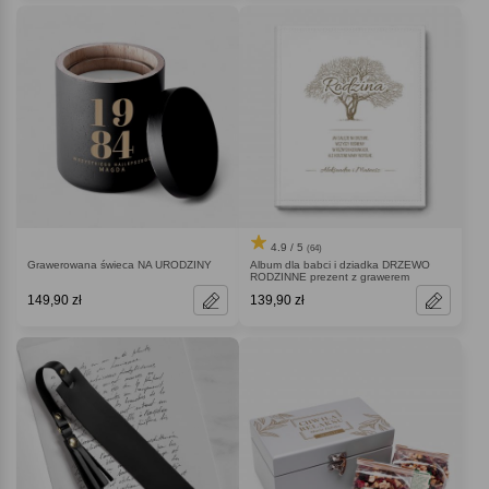
4.9 / 5
(64)
Grawerowana świeca NA URODZINY
Album dla babci i dziadka DRZEWO
RODZINNE prezent z grawerem
149,90 zł
139,90 zł