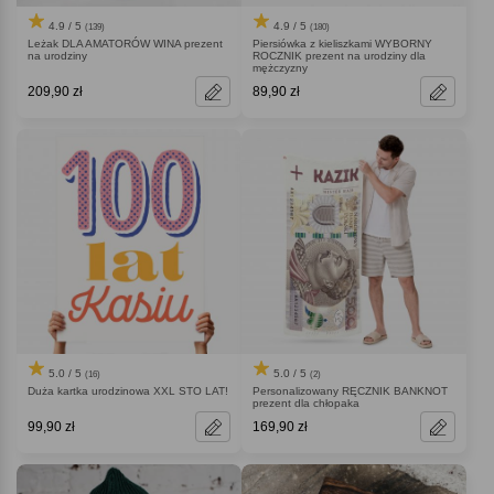
4.9 / 5
4.9 / 5
(139)
(180)
Leżak DLA AMATORÓW WINA prezent
Piersiówka z kieliszkami WYBORNY
na urodziny
ROCZNIK prezent na urodziny dla
mężczyzny
209,90 zł
89,90 zł
5.0 / 5
5.0 / 5
(16)
(2)
Duża kartka urodzinowa XXL STO LAT!
Personalizowany RĘCZNIK BANKNOT
prezent dla chłopaka
99,90 zł
169,90 zł