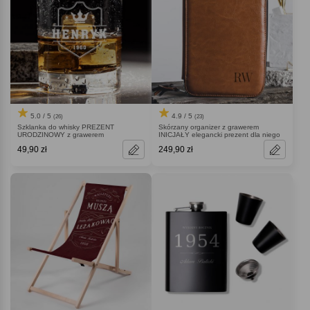
5.0 / 5
4.9 / 5
(26)
(23)
Szklanka do whisky PREZENT
Skórzany organizer z grawerem
URODZINOWY z grawerem
INICJAŁY elegancki prezent dla niego
49,90 zł
249,90 zł