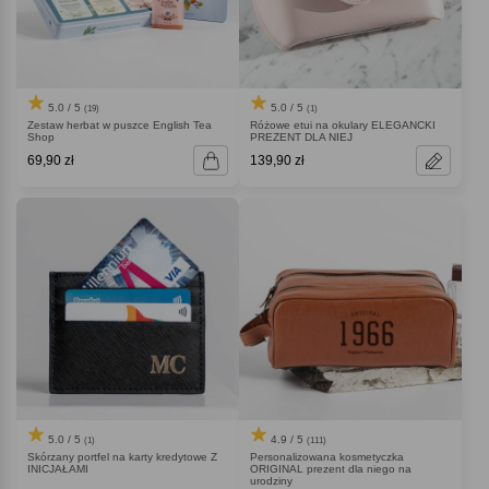
5.0 / 5
5.0 / 5
(19)
(1)
Zestaw herbat w puszce English Tea
Różowe etui na okulary ELEGANCKI
Shop
PREZENT DLA NIEJ
69,90 zł
139,90 zł
5.0 / 5
4.9 / 5
(1)
(111)
Skórzany portfel na karty kredytowe Z
Personalizowana kosmetyczka
INICJAŁAMI
ORIGINAL prezent dla niego na
urodziny