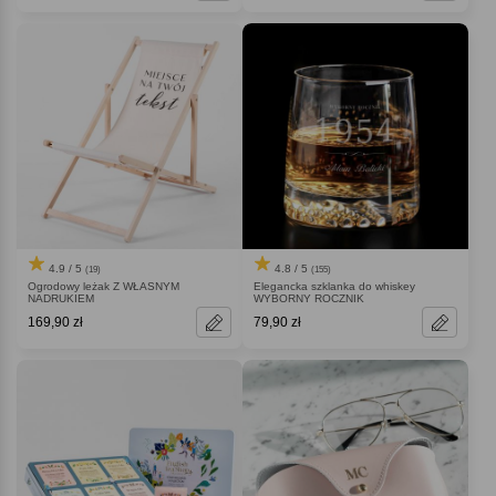
4.9 / 5
4.8 / 5
(19)
(155)
Ogrodowy leżak Z WŁASNYM
Elegancka szklanka do whiskey
NADRUKIEM
WYBORNY ROCZNIK
169,90 zł
79,90 zł