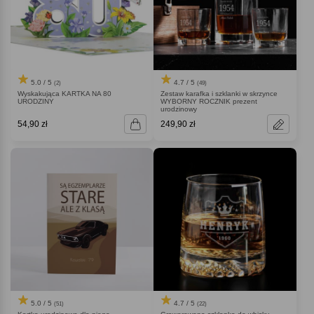
5.0 / 5
4.7 / 5
(2)
(49)
Wyskakująca KARTKA NA 80
Zestaw karafka i szklanki w skrzynce
URODZINY
WYBORNY ROCZNIK prezent
urodzinowy
54,90 zł
249,90 zł
5.0 / 5
4.7 / 5
(51)
(22)