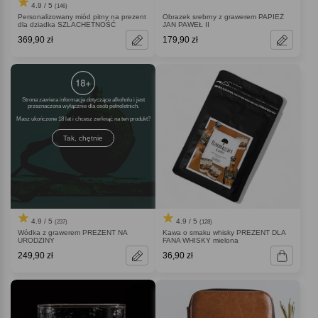
4.9 / 5
(146)
Personalizowany miód pitny na prezent
Obrazek srebrny z grawerem PAPIEŻ
dla dziadka SZLACHETNOŚĆ
JAN PAWEŁ II
369,90 zł
179,90 zł
Strona zawiera informacje dotyczące alkoholu i jest
przeznaczona wyłącznie dla osób pełnoletnich.
Masz ukończone 18 lat i chcesz zerknąć na ten produkt
Tak, chętnie
4.9 / 5
4.9 / 5
(237)
(128)
Wódka z grawerem PREZENT NA
Kawa o smaku whisky PREZENT DLA
URODZINY
FANA WHISKY mielona
249,90 zł
36,90 zł