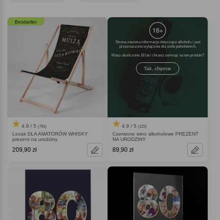
Bestseller
Strona zawiera informacje dotyczące alkoholu i jest
przeznaczona wyłącznie dla osób pełnoletnich.
Masz ukończone 18 lat i chcesz zerknąć na ten produkt
Tak, chętnie
4.9 / 5
4.9 / 5
(791)
(125)
Leżak DLA AMATORÓW WHISKY
Czerwone wino alkoholowe PREZENT
prezent na urodziny
NA URODZINY
209,90 zł
89,90 zł