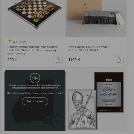
4.9 / 5
(31)
Szachy ręcznie robione Manopoulos -
Koc z alpaki EKSKLUZYWNY
SZACHY NA PREZENT z mosiężną
PREZENT DO DOMU
szachownicą
999 zł
1190 zł
Strona zawiera informacje dotyczące alkoholu i jest
przeznaczona wyłącznie dla osób pełnoletnich.
Masz ukończone 18 lat i chcesz zerknąć na ten produkt
Tak, chętnie