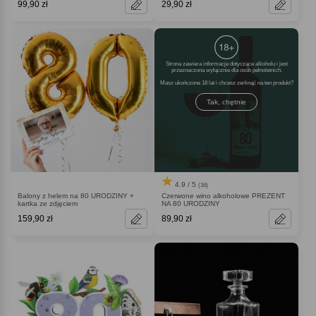
99,90 zł
29,90 zł
Strona zawiera informacje dotyczące alkoholu i jest
przeznaczona wyłącznie dla osób pełnoletnich.
Masz ukończone 18 lat i chcesz zerknąć na ten produkt
Tak, chętnie
4.9 / 5
(16)
Balony z helem na 80 URODZINY +
Czerwone wino alkoholowe PREZENT
kartka ze zdjęciem
NA 80 URODZINY
159,90 zł
89,90 zł