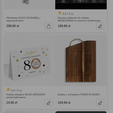
5.0 / 5
(1)
Piknikowy KOSZ NA RAMIĘ z
Zestaw szklanek do whisky
wyposażeniem
MONOGRAM na prezent urodzinowy
299,90 zł
189,90 zł
5.0 / 5
(1)
Kartka zdrapka NA 80 URODZINY
Deska z uchwytem PRZEPIS BABCI
personalizowana
24,90 zł
109,90 zł