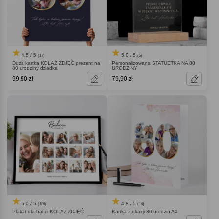
4.5 / 5
5.0 / 5
(17)
(5)
Duża kartka KOLAŻ ZDJĘĆ prezent na
Personalizowana STATUETKA NA 80
80 urodziny dziadka
URODZINY
99,90 zł
79,90 zł
5.0 / 5
4.8 / 5
(180)
(14)
Plakat dla babci KOLAŻ ZDJĘĆ
Kartka z okazji 80 urodzin A4