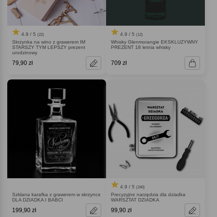
4.9 / 5
4.9 / 5
(22)
(12)
Skrzynka na wino z grawerem IM
Whisky Glenmorangie EKSKLUZYWNY
STARSZY TYM LEPSZY prezent
PREZENT 18 letnia whisky
urodzinowy
79,90 zł
709 zł
4.9 / 5
(240)
Szklana karafka z grawerem w skrzynce
Precyzyjne narzędzia dla dziadka
DLA DZIADKA I BABCI
WARSZTAT DZIADKA
199,90 zł
99,90 zł