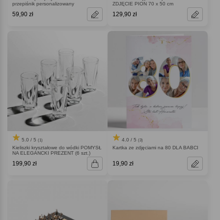
przepiśnik personalizowany
ZDJĘCIE PION 70 x 50 cm
59,90 zł
129,90 zł
5.0 / 5
4.0 / 5
(1)
(3)
Kieliszki kryształowe do wódki POMYSŁ
Kartka ze zdjęciami na 80 DLA BABCI
NA ELEGANCKI PREZENT (6 szt.)
199,90 zł
19,90 zł