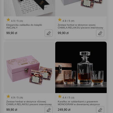
4.5 / 5
4.9 / 5
(21)
(97)
Elegancka zakładka do książki
Zestaw herbat w skrzynce szarej
INICJAŁY
CHWILA RELAKSU prezent imieninowy
99,90 zł
99,90 zł
4.9 / 5
4.4 / 5
(35)
(13)
Zestaw herbat w skrzynce różowej
Karafka ze szklankami z grawerem
CHWILA RELAKSU prezent imieninowy
MONOGRAM w drewnianej skrzynce
99,90 zł
249,90 zł