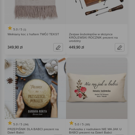
5.0 / 5
(1)
Wełniany koc z haftem TWÓJ TEKST
Zestaw śrubokrętów w skrzynce
KRÓLEWSKI ROCZNIK prezent na
urodziny
349,90 zł
449,90 zł
5.0 / 5
5.0 / 5
(265)
(294)
Poduszka z nadrukiem NIE MA JAK U
PRZEPIŚNIK DLA BABCI prezent na
BABCI prezent na Dzień Babci
Dzień Babci