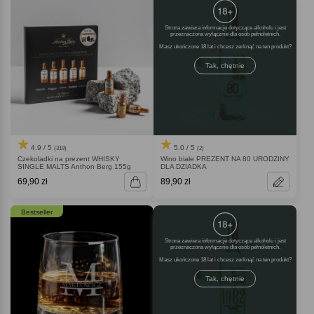
Strona zawiera informacje dotyczące alkoholu i jest
przeznaczona wyłącznie dla osób pełnoletnich.
Masz ukończone 18 lat i chcesz zerknąć na ten produkt
Tak, chętnie
4.9 / 5
5.0 / 5
(319)
(2)
Czekoladki na prezent WHISKY
Wino białe PREZENT NA 80 URODZINY
SINGLE MALTS Anthon Berg 155g
DLA DZIADKA
69,90 zł
89,90 zł
Bestseller
Strona zawiera informacje dotyczące alkoholu i jest
przeznaczona wyłącznie dla osób pełnoletnich.
Masz ukończone 18 lat i chcesz zerknąć na ten produkt
Tak, chętnie