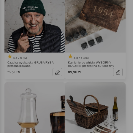
4.5 / 5
4.8 / 5
(72)
(249)
Czapka wędkarska GRUBA RYBA
Kamienie do whisky WYBORNY
personalizowana
ROCZNIK prezent na 50 urodziny
59,90 zł
89,90 zł