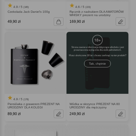
4.9 / 5
4.6 / 5
(185)
(223)
Czekolada Jack Daniel's 100g
Ręcznik z nadrukiem DLA AMATORÓW
WHISKY prezent na urodziny
49,90 zł
169,90 zł
Strona zawiera informacje dotyczące alkoholu i jest
przeznaczona wyłącznie dla osób pełnoletnich.
Masz ukończone 18 lat i chcesz zerknąć na ten produkt
Tak, chętnie
4.9 / 5
(178)
Piersiówka z grawerem PREZENT NA
Wódka w skrzynce PREZENT NA 80
URODZINY DLA KOLEGI
URODZINY dla mężczyzny
89,90 zł
249,90 zł