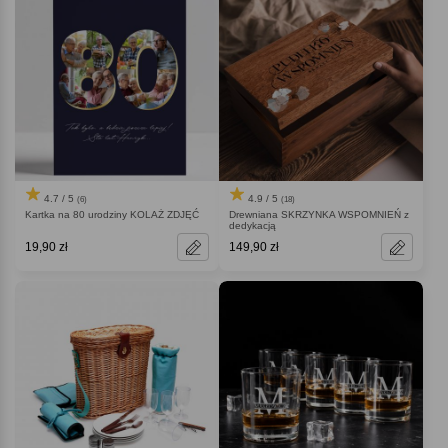
4.7 / 5
4.9 / 5
(6)
(18)
Kartka na 80 urodziny KOLAŻ ZDJĘĆ
Drewniana SKRZYNKA WSPOMNIEŃ z
dedykacją
19,90 zł
149,90 zł