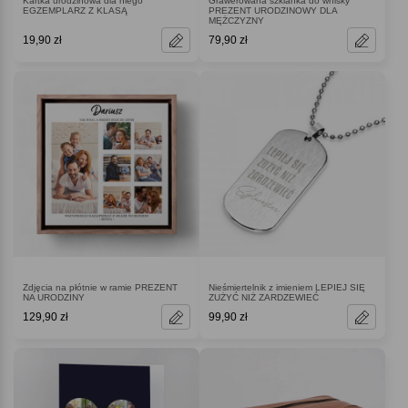
Kartka urodzinowa dla niego
Grawerowana szklanka do whisky
EGZEMPLARZ Z KLASĄ
PREZENT URODZINOWY DLA
MĘŻCZYZNY
19,90 zł
79,90 zł
Zdjęcia na płótnie w ramie PREZENT
Nieśmiertelnik z imieniem LEPIEJ SIĘ
NA URODZINY
ZUŻYĆ NIŻ ZARDZEWIEĆ
129,90 zł
99,90 zł