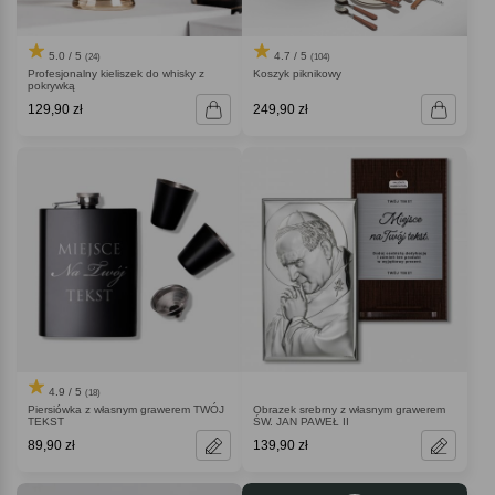
5.0 / 5
4.7 / 5
(24)
(104)
Profesjonalny kieliszek do whisky z
Koszyk piknikowy
pokrywką
129,90 zł
249,90 zł
4.9 / 5
(18)
Piersiówka z własnym grawerem TWÓJ
Obrazek srebrny z własnym grawerem
TEKST
ŚW. JAN PAWEŁ II
89,90 zł
139,90 zł