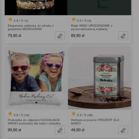
4.9 / 5
5.0 / 5
(72)
(25)
Elegancka szklanka do whisky z
Białe WINO URODZINOWE z
grawerem MONOGRAM
personalizowaną etykietą
79,90 zł
89,90 zł
4.9 / 5
4.9 / 5
(100)
(390)
Poduszka ze zdjęciem KOCHAJĄCE
Herbata w puszce PREZENT DLA
WNUKI poduszka dla babci i dziadka
BABCI
99,90 zł
49,90 zł