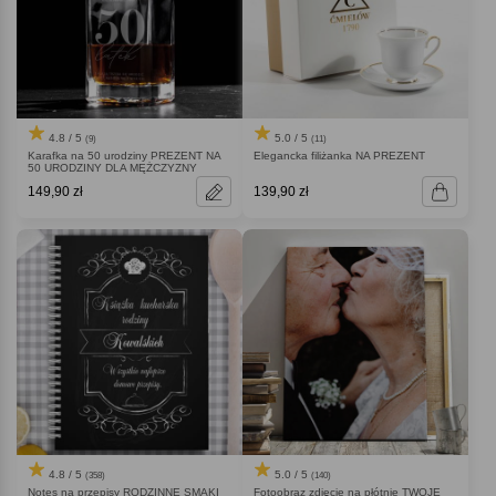
4.8 / 5
5.0 / 5
(9)
(11)
Karafka na 50 urodziny PREZENT NA
Elegancka filiżanka NA PREZENT
50 URODZINY DLA MĘŻCZYZNY
149,90 zł
139,90 zł
4.8 / 5
5.0 / 5
(358)
(140)
Notes na przepisy RODZINNE SMAKI
Fotoobraz zdjęcie na płótnie TWOJE