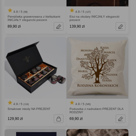
4.9 / 5
4.8 / 5
(69)
(127)
Piersiówka grawerowana z kieliszkami
Etui na okulary INICJAŁY elegancki
INICJAŁY elegancki prezent
prezent
89,90 zł
139,90 zł
4.9 / 5
4.9 / 5
(114)
(545)
Smakowe miody NA PREZENT
Poduszka z nadrukiem PREZENT DLA
RODZINY
129,90 zł
69,90 zł