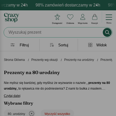
my w 24h
ersonalizacja produktów
mocje - zawsze udane prezenty
98% zamówień dostarczamy w 24h
Profesjonalna i darmowa personal
Prezentujemy pozytywne e
98% zamów
Menu
Dostępność
Ulubione
Moje konto
Koszyk
Filtruj
Sortuj
Widok
Strona Główna
Prezenty wg okazji
Prezenty na urodziny
Prezenty n
Prezenty na 80 urodziny
Nie mylisz się bardziej, gdy myślisz że wyzwanie o nazwie „
prezenty na 80
urodziny
„ to rękawica nie do podniesienia? Z nami to bułka z masłem.
Spośród kilkudziesięciu propozycji, znajdziesz wiele produktów z
Czytaj dalej
możliwością personalizacji, co stanowić będzie niezwykłą pamiątkę.
Wybrane filtry
Sprawdź nasze
prezenty na 80 urodziny
i spraw swojemu bliskiemu
wyjątkową radość!
80. urodziny
Wyczyść wszystko