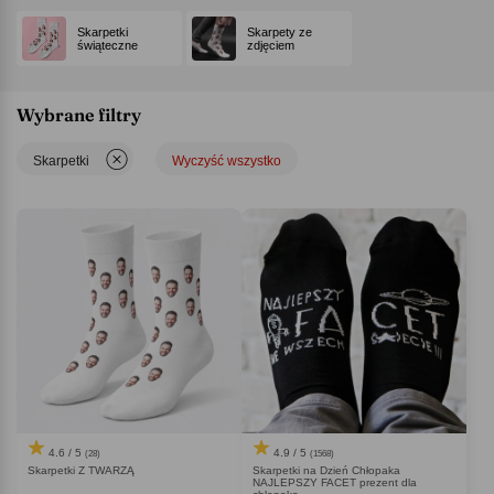
Skarpetki
Skarpety ze
świąteczne
zdjęciem
Wybrane filtry
Skarpetki
Wyczyść wszystko
4.6 / 5
4.9 / 5
(28)
(1568)
Skarpetki Z TWARZĄ
Skarpetki na Dzień Chłopaka
NAJLEPSZY FACET prezent dla