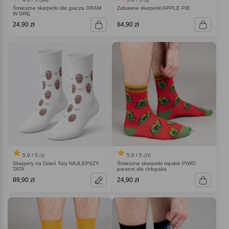
(343)
(3)
Śmieszne skarpetki dla gracza GRAM
Zabawne skarpetki APPLE PIE
W GRĘ
24,90 zł
64,90 zł
5.0 / 5
5.0 / 5
(1)
(17)
Skarpety na Dzień Taty NAJLEPSZY
Śmieszne skarpetki męskie PIWO
TATA
prezent dla chłopaka
89,90 zł
24,90 zł