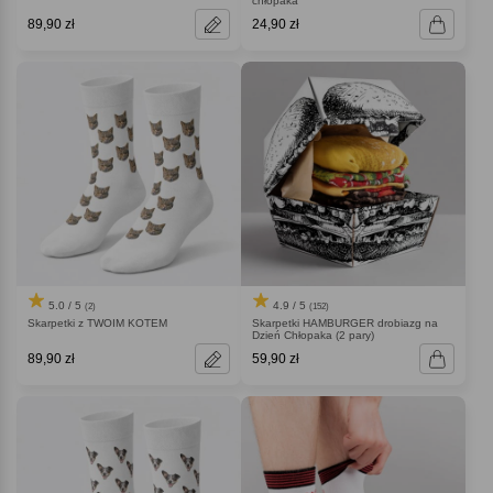
chłopaka
89,90 zł
24,90 zł
5.0 / 5
4.9 / 5
(2)
(152)
Skarpetki z TWOIM KOTEM
Skarpetki HAMBURGER drobiazg na
Dzień Chłopaka (2 pary)
89,90 zł
59,90 zł