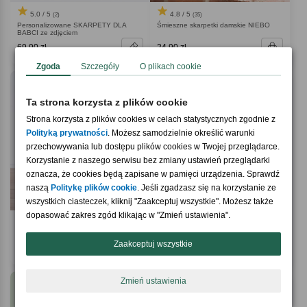
5.0 / 5
4.8 / 5
(2)
(35)
Personalizowane SKARPETY DLA
Śmieszne skarpetki damskie NIEBO
BABCI ze zdjęciem
69,90 zł
24,90 zł
Zgoda
Szczegóły
O plikach cookie
-30%
Ta strona korzysta z plików cookie
Strona korzysta z plików cookies w celach statystycznych zgodnie z
Polityką prywatności
. Możesz samodzielnie określić warunki
przechowywania lub dostępu plików cookies w Twojej przeglądarce.
Korzystanie z naszego serwisu bez zmiany ustawień przeglądarki
oznacza, że cookies będą zapisane w pamięci urządzenia. Sprawdź
naszą
Politykę plików cookie
. Jeśli zgadzasz się na korzystanie ze
wszystkich ciasteczek, kliknij "Zaakceptuj wszystkie". Możesz także
dopasować zakres zgód klikając w "Zmień ustawienia".
4.9 / 5
4.9 / 5
(46)
(15)
Śmieszne skarpetki męskie VODKA
Zestaw śmiesznych damskich skarpetek
Zaakceptuj wszystkie
24,90 zł
38,43 zł
54,90 zł
Zmień ustawienia