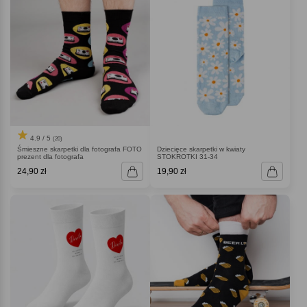
4.9 / 5
(20)
Śmieszne skarpetki dla fotografa FOTO
Dziecięce skarpetki w kwiaty
prezent dla fotografa
STOKROTKI 31-34
24,90 zł
19,90 zł