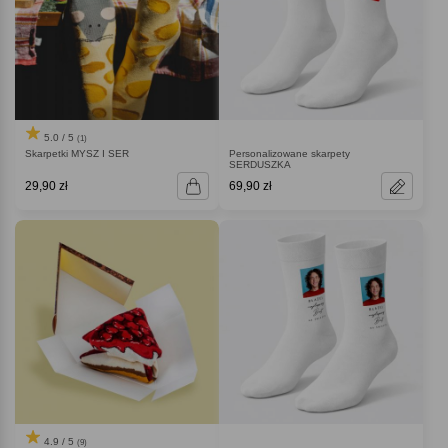
5.0 / 5
(1)
Skarpetki MYSZ I SER
Personalizowane skarpety
SERDUSZKA
29,90 zł
69,90 zł
4.9 / 5
(9)