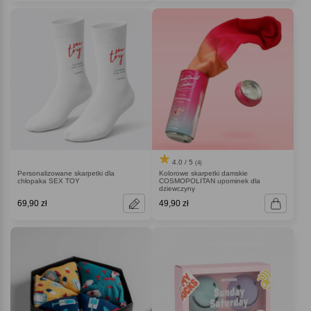
4.0 / 5
(4)
Personalizowane skarpetki dla
Kolorowe skarpetki damskie
chłopaka SEX TOY
COSMOPOLITAN upominek dla
dziewczyny
69,90 zł
49,90 zł