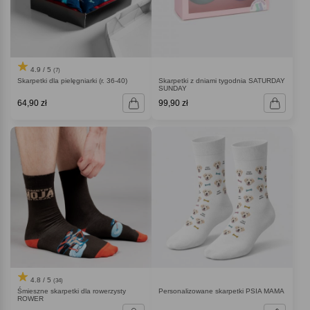
4.9 / 5
(7)
Skarpetki dla pielęgniarki (r. 36-40)
Skarpetki z dniami tygodnia SATURDAY
SUNDAY
64,90 zł
99,90 zł
4.8 / 5
(34)
Śmieszne skarpetki dla rowerzysty
Personalizowane skarpetki PSIA MAMA
ROWER