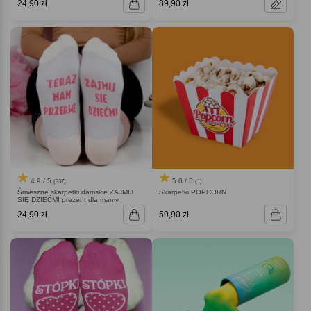
24,90 zł
89,90 zł
4.9 / 5
5.0 / 5
(337)
(1)
Śmieszne skarpetki damskie ZAJMIJ
Skarpetki POPCORN
SIĘ DZIEĆMI prezent dla mamy
24,90 zł
59,90 zł