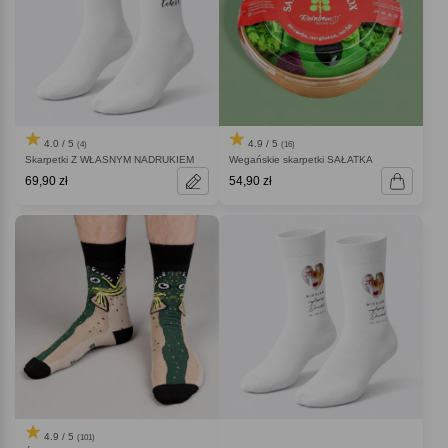
4.0 / 5
4.9 / 5
(4)
(16)
Skarpetki Z WŁASNYM NADRUKIEM
Wegańskie skarpetki SAŁATKA
69,90 zł
54,90 zł
4.9 / 5
(101)