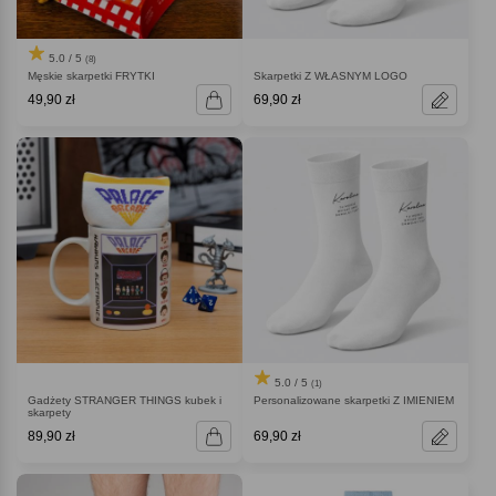
5.0 / 5
(8)
Męskie skarpetki FRYTKI
Skarpetki Z WŁASNYM LOGO
49,90 zł
69,90 zł
5.0 / 5
(1)
Gadżety STRANGER THINGS kubek i
Personalizowane skarpetki Z IMIENIEM
skarpety
89,90 zł
69,90 zł