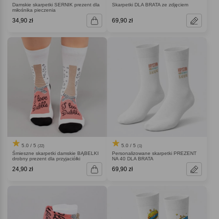
Damskie skarpetki SERNIK prezent dla
Skarpetki DLA BRATA ze zdjęciem
miłośnika pieczenia
34,90 zł
69,90 zł
5.0 / 5
5.0 / 5
(22)
(1)
Śmieszne skarpetki damskie BĄBELKI
Personalizowane skarpetki PREZENT
drobny prezent dla przyjaciółki
NA 40 DLA BRATA
24,90 zł
69,90 zł