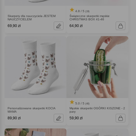
4.8 / 5
(19)
Skarpety dla nauczyciela JESTEM
Świąteczne skarpetki męskie
NAUCZYCIELEM
CHRISTMAS BOX 41-46
69,90 zł
64,90 zł
5.0 / 5
(40)
Personalizowane skarpetki KOCIA
Męskie skarpetki OGÓRKI KISZONE - 2
MAMA
pary
89,90 zł
59,90 zł