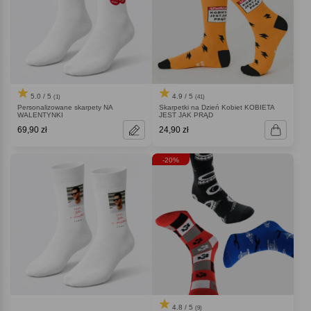
5.0 / 5
4.9 / 5
(1)
(41)
Personalizowane skarpety NA
Skarpetki na Dzień Kobiet KOBIETA
WALENTYNKI
JEST JAK PRĄD
69,90 zł
24,90 zł
-20%
4.8 / 5
(9)