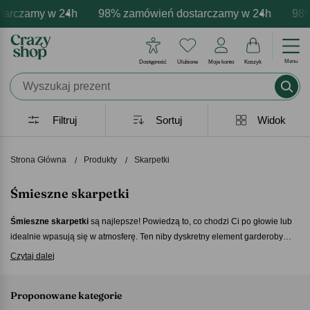
my w 24h
personalizacja produktów
mocje - zawsze udane prezenty
98% zamówień dostarczamy w 24h
Profesjonalna i darmowa personal
Prezentujemy pozytywne e
98% zamów
Menu
Dostępność
Ulubione
Moje konto
Koszyk
Filtruj
Sortuj
Widok
Strona Główna
Produkty
Skarpetki
Śmieszne skarpetki
Śmieszne
skarpetki
są najlepsze! Powiedzą to, co chodzi Ci po głowie lub
idealnie wpasują się w atmosferę. Ten niby dyskretny element garderoby
może wyrazić więcej niż Ci się wydaje. Ze względu na swoją uniwersalność
Czytaj dalej
są również idealnym pomysłem na prezent. Dobrej jakości para oryginalnych
i
śmiesznych
skarpetek
jest zawsze mile widziana! Wybierz swój ulubiony
Proponowane kategorie
wzór i podbijaj dzielnicę.
Nasze crazy skarpetki umieją zdobyć rozgłos!