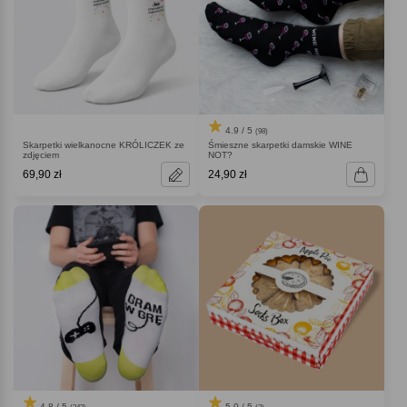
4.9 / 5
(98)
Skarpetki wielkanocne KRÓLICZEK ze
Śmieszne skarpetki damskie WINE
zdjęciem
NOT
69,90 zł
24,90 zł
4.8 / 5
5.0 / 5