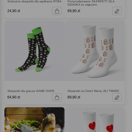
Śmieszne skarpetki dla wędkarza RYBA
Personalizowane SKARPETY DLA
DZIADKA ze zdjęciem
24,90 zł
69,90 zł
Skarpetki dla gracza GAME OVER
Skarpetki na Dzień Mamy JEJ TWARZ
64,90 zł
89,90 zł