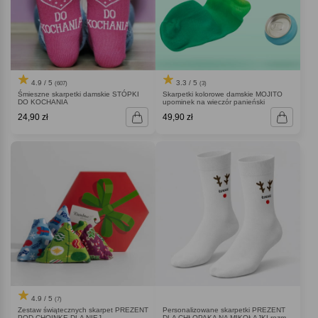
4.9 / 5
3.3 / 5
(607)
(3)
Śmieszne skarpetki damskie STÓPKI
Skarpetki kolorowe damskie MOJITO
DO KOCHANIA
upominek na wieczór panieński
24,90 zł
49,90 zł
4.9 / 5
(7)
Zestaw świątecznych skarpet PREZENT
Personalizowane skarpetki PREZENT
POD CHOINKĘ DLA NIEJ
DLA CHŁOPAKA NA MIKOŁAJKI rozm.