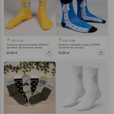
5.0 / 5
4.8 / 5
(11)
(48)
Śmieszne skarpetki męskie WHISKY
Śmieszne skarpetki męskie GITARA
upominek dla konesera whisky
upominek dla muzyka
24,90 zł
24,90 zł