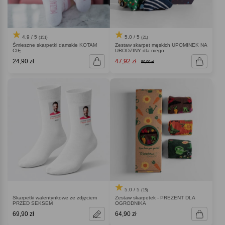
4.9 / 5
5.0 / 5
(151)
(21)
Śmieszne skarpetki damskie KOTAM
Zestaw skarpet męskich UPOMINEK NA
CIĘ
URODZINY dla niego
24,90 zł
47,92 zł
59,90 zł
5.0 / 5
(15)
Skarpetki walentynkowe ze zdjęciem
Zestaw skarpetek - PREZENT DLA
PRZED SEKSEM
OGRODNIKA
69,90 zł
64,90 zł