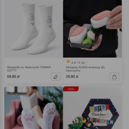
4.9 / 5
(61)
Skarpetki na Walentynki TOWAR
Skarpety SUSHI drobiazg dla
UŻYTY
mężczyzny
69,90 zł
29,90 zł
-20%