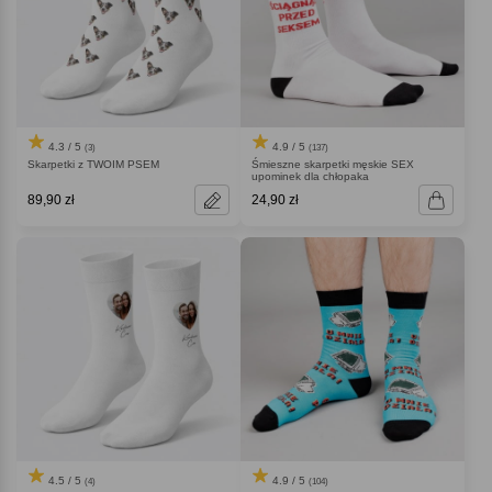
4.3 / 5
4.9 / 5
(3)
(137)
Skarpetki z TWOIM PSEM
Śmieszne skarpetki męskie SEX
upominek dla chłopaka
89,90 zł
24,90 zł
4.5 / 5
4.9 / 5
(4)
(104)