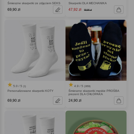
Śmieszne skarpetki ze zdjęciem SEKS
Skarpetki DLA MECHANIKA
69,90 zł
47,92 zł
59,90 zł
5.0 / 5
4.9 / 5
(1)
(2859)
Personalizowane skarpetki KOTY
Śmieszne skarpetki męskie PROŚBA
prezent DLA CHŁOPAKA
69,90 zł
24,90 zł