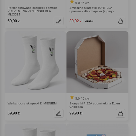
5.0 / 5
(22)
Personalizowane skarpetki damskie
Śmieszne skarpetki TORTILLA
PREZENT NA PANIEŃSKI DLA
upominek dla chłopaka (2 pary)
MŁODEJ
69,90 zł
39,92 zł
49,90 zł
5.0 / 5
(76)
Wielkanocne skarpetki Z IMIENIEM
Skarpetki PIZZA upominek na Dzień
Chłopaka
69,90 zł
99,90 zł