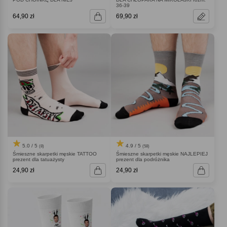
36-39
64,90 zł
69,90 zł
5.0 / 5
4.9 / 5
(8)
(58)
Śmieszne skarpetki męskie TATTOO
Śmieszne skarpetki męskie NAJLEPIEJ
prezent dla tatuażysty
prezent dla podróżnika
24,90 zł
24,90 zł