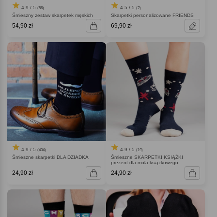
4.9 / 5
4.5 / 5
(56)
(2)
Śmieszny zestaw skarpetek męskich
Skarpetki personalizowane FRIENDS
54,90 zł
69,90 zł
4.9 / 5
4.9 / 5
(404)
(19)
Śmieszne skarpetki DLA DZIADKA
Śmieszne SKARPETKI KSIĄŻKI
prezent dla mola książkowego
24,90 zł
24,90 zł