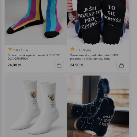
5.0 / 5
4.8 / 5
(13)
(194)
Śmieszne skarpetki męskie PREZENT
Śmieszne skarpetki damskie FOCH
DLA GRAFIKA
prezent na imieniny dla żony
24,90 zł
24,90 zł