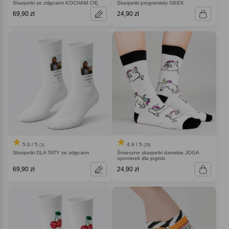
Skarpetki ze zdjęciem KOCHAM CIĘ
Skarpetki programisty GEEK
69,90 zł
24,90 zł
5.0 / 5
4.9 / 5
(1)
(33)
Skarpetki DLA TATY ze zdjęciem
Śmieszne skarpetki damskie JOGA
upominek dla joginki
69,90 zł
24,90 zł