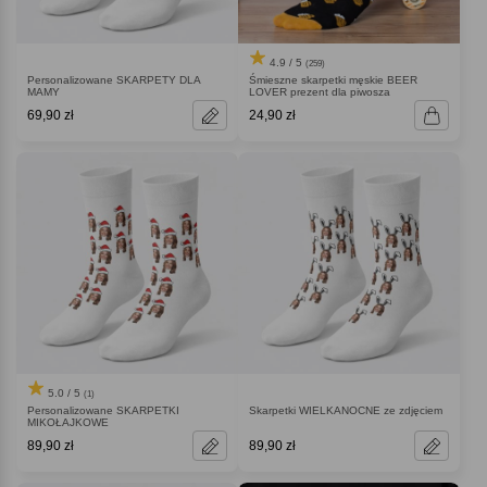
4.9 / 5
(259)
Personalizowane SKARPETY DLA
Śmieszne skarpetki męskie BEER
MAMY
LOVER prezent dla piwosza
69,90 zł
24,90 zł
5.0 / 5
(1)
Personalizowane SKARPETKI
Skarpetki WIELKANOCNE ze zdjęciem
MIKOŁAJKOWE
89,90 zł
89,90 zł