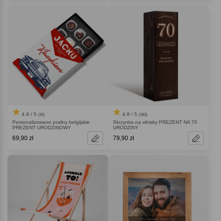
4.9 / 5
4.9 / 5
(92)
(393)
Personalizowane praliny belgijskie
Skrzynka na whisky PREZENT NA 70
PREZENT URODZINOWY
URODZINY
69,90 zł
79,90 zł