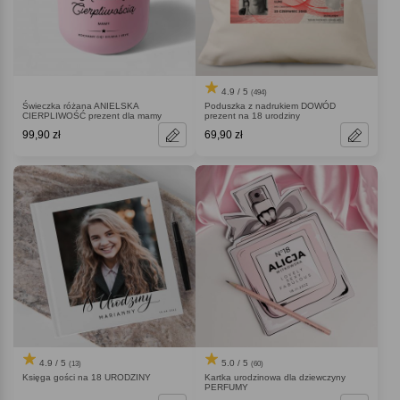
4.9 / 5
(494)
Świeczka różana ANIELSKA
Poduszka z nadrukiem DOWÓD
CIERPLIWOŚĆ prezent dla mamy
prezent na 18 urodziny
99,90 zł
69,90 zł
4.9 / 5
5.0 / 5
(13)
(60)
Księga gości na 18 URODZINY
Kartka urodzinowa dla dziewczyny
PERFUMY