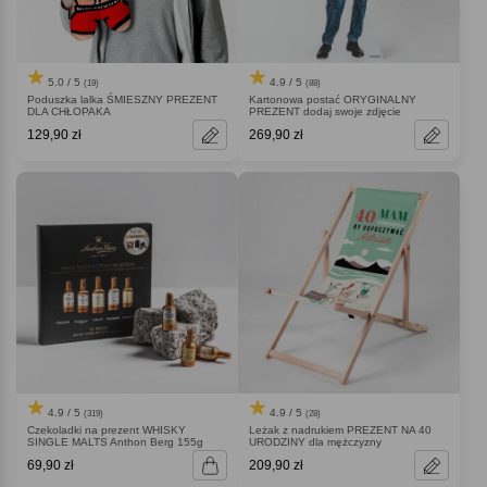
5.0 / 5
4.9 / 5
(19)
(88)
Poduszka lalka ŚMIESZNY PREZENT
Kartonowa postać ORYGINALNY
DLA CHŁOPAKA
PREZENT dodaj swoje zdjęcie
129,90 zł
269,90 zł
4.9 / 5
4.9 / 5
(319)
(28)
Czekoladki na prezent WHISKY
Leżak z nadrukiem PREZENT NA 40
SINGLE MALTS Anthon Berg 155g
URODZINY dla mężczyzny
69,90 zł
209,90 zł