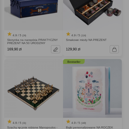
4.9 / 5
4.9 / 5
(24)
(114)
Skrzynka na narzędzia PRAKTYCZNY
Smakowe miody NA PREZENT
PREZENT NA 50 URODZINY
169,90 zł
129,90 zł
Bestseller
4.9 / 5
4.9 / 5
(31)
(140)
Szachy ręcznie robione Manopoulos -
Bajki personalizowane NA ROCZEK