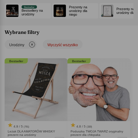
Prezenty na
Bestseller
Prezenty na
Bestsellery na
urodziny dla
urodziny dla ni
urodziny
niego
Wybrane filtry
Urodziny
Wyczyść wszystko
Bestseller
Bestseller
4.9 / 5
4.8 / 5
(791)
(330)
Leżak DLA AMATORÓW WHISKY
Poduszka TWOJA TWARZ oryginalny
prezent na urodziny
prezent dla chłopaka