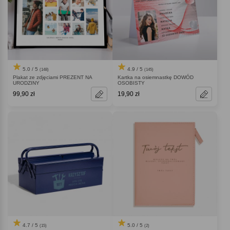
5.0 / 5
4.9 / 5
(148)
(145)
Plakat ze zdjęciami PREZENT NA
Kartka na osiemnastkę DOWÓD
URODZINY
OSOBISTY
99,90 zł
19,90 zł
4.7 / 5
5.0 / 5
(15)
(2)