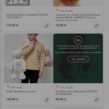
4.9 / 5
(813)
Obrazek srebrny z grawerem PAPIEŻ
Pojemnik na cukierki z personalizowaną
JAN PAWEŁ II
etykietą MISJA: UŚMIECH śmieszny
prezent na urodziny
179,90 zł
24,90 zł
Strona zawiera informacje dotyczące alkoholu i jest
przeznaczona wyłącznie dla osób pełnoletnich.
Masz ukończone 18 lat i chcesz zerknąć na ten produkt
Tak, chętnie
4.8 / 5
4.9 / 5
(69)
(125)
Królik maskotka na prezent
Czerwone wino alkoholowe PREZENT
NA URODZINY
149,90 zł
89,90 zł