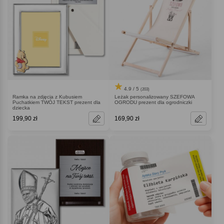
4.9 / 5
(203)
Ramka na zdjęcia z Kubusiem
Leżak personalizowany SZEFOWA
Puchatkiem TWÓJ TEKST prezent dla
OGRODU prezent dla ogrodniczki
dziecka
199,90 zł
169,90 zł