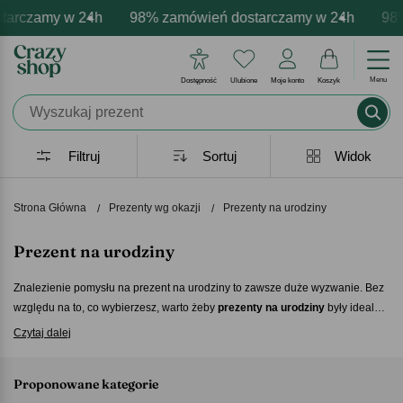
my w 24h
ersonalizacja produktów
mocje - zawsze udane prezenty
98% zamówień dostarczamy w 24h
Profesjonalna i darmowa personal
Prezentujemy pozytywne e
98% zamów
Menu
Dostępność
Ulubione
Moje konto
Koszyk
Filtruj
Sortuj
Widok
Strona Główna
Prezenty wg okazji
Prezenty na urodziny
Prezent na urodziny
Znalezienie pomysłu na prezent na urodziny
to zawsze duże wyzwanie. Bez
względu na to, co wybierzesz, warto żeby
prezenty na urodziny
były idealnie
dopasowane do zainteresowań obdarowanej osoby. W naszym sklepie
Czytaj dalej
znajdziesz szereg personalizowanych pomysłów na
prezent na urodziny
,
które zadowolą nawet najbardziej wymagających jubilatów.
Proponowane kategorie