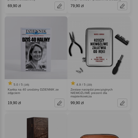
69,90 zł
79,90 zł
5.0 / 5
4.9 / 5
(145)
(220)
Kartka na 40 urodziny DZIENNIK ze
Zestaw narzędzi precyzyjnych
zdjęciem
NIEMOŻLIWE prezent dla
majsterkowicza
19,90 zł
99,90 zł