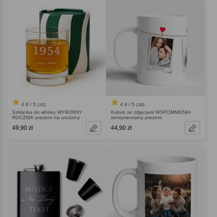
4.8 / 5
4.8 / 5
(102)
(320)
Szklanka do whisky WYBORNY
Kubek ze zdjęciami WSPOMNIENIA
ROCZNIK prezent na urodziny
sentymentalny prezent
49,90 zł
44,90 zł