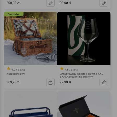
209,90 zł
99,90 zł
Bestseller
4.9 / 5
4.8 / 5
(249)
(541)
Kosz piknikowy
Grawerowany kieliszek do wina XXL
SKALA prezent na imieniny
369,90 zł
79,90 zł