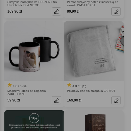
Skrzynka narzędziowa PREZENT NA
Personalizowany notes z kieszenią na
URODZINY DLA NIEGO
zamek TWÓJ TEKST
169,90 zł
89,90 zł
4.8 / 5
4.8 / 5
(36)
(31)
Magiczny kubek ze zdjęciem
Polarowy koc dla chłopaka ZARZUT
ZAKOCHANI
59,90 zł
169,90 zł
Strona zawiera informacje dotyczące alkoholu i jest
przeznaczona wyłącznie dla osób pełnoletnich.