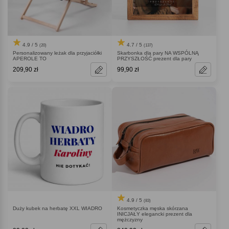
4.9 / 5
4.7 / 5
(20)
(137)
Personalizowany leżak dla przyjaciółki
Skarbonka dla pary NA WSPÓLNĄ
APEROLE TO
PRZYSZŁOŚĆ prezent dla pary
209,90 zł
99,90 zł
4.9 / 5
(83)
Duży kubek na herbatę XXL WIADRO
Kosmetyczka męska skórzana
INICJAŁY elegancki prezent dla
mężczyzny