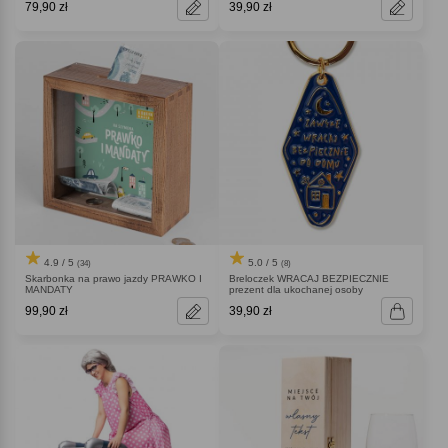
79,90 zł
39,90 zł
4.9 / 5
5.0 / 5
(34)
(8)
Skarbonka na prawo jazdy PRAWKO I
Breloczek WRACAJ BEZPIECZNIE
MANDATY
prezent dla ukochanej osoby
99,90 zł
39,90 zł