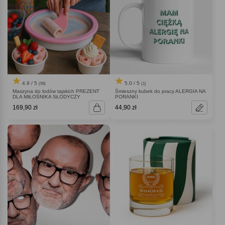
4.9 / 5
5.0 / 5
(59)
(1)
Maszyna do lodów tajskich PREZENT
Śmieszny kubek do pracy ALERGIA NA
DLA MIŁOŚNIKA SŁODYCZY
PORANKI
169,90 zł
44,90 zł