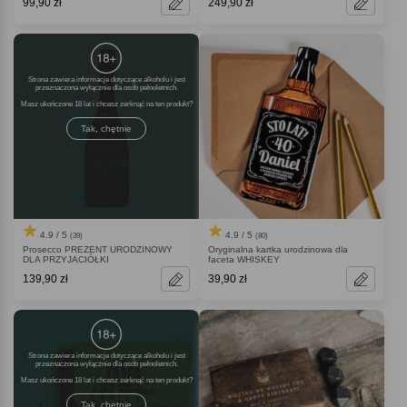
99,90 zł
249,90 zł
Strona zawiera informacje dotyczące alkoholu i jest
przeznaczona wyłącznie dla osób pełnoletnich.
Masz ukończone 18 lat i chcesz zerknąć na ten produkt
Tak, chętnie
4.9 / 5
4.9 / 5
(39)
(80)
Prosecco PREZENT URODZINOWY
Oryginalna kartka urodzinowa dla
DLA PRZYJACIÓŁKI
faceta WHISKEY
139,90 zł
39,90 zł
Strona zawiera informacje dotyczące alkoholu i jest
przeznaczona wyłącznie dla osób pełnoletnich.
Masz ukończone 18 lat i chcesz zerknąć na ten produkt
Tak, chętnie