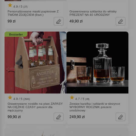
4.9 / 5
(27)
Personalizowane maski papierowe Z
Grawerowana szklanka do whisky
TWOIM ZDJĘCIEM (6szt.)
PREZENT NA 40 URODZINY
99 zł
49,90 zł
Bestseller
4.9 / 5
4.7 / 5
(2641)
(49)
Grawerowane nosidło na piwo ZAPASY
Zestaw karafka i szklanki w skrzynce
NA CIĘŻKIE CZASY prezent dla
WYBORNY ROCZNIK prezent
mężczyzny
urodzinowy
99,90 zł
249,90 zł