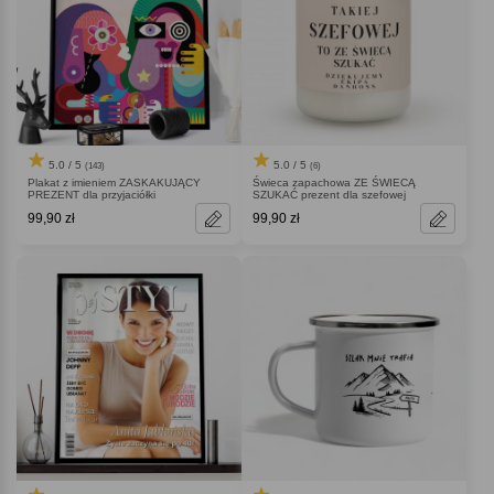
5.0 / 5
5.0 / 5
(143)
(6)
Plakat z imieniem ZASKAKUJĄCY
Świeca zapachowa ZE ŚWIECĄ
PREZENT dla przyjaciółki
SZUKAĆ prezent dla szefowej
99,90 zł
99,90 zł