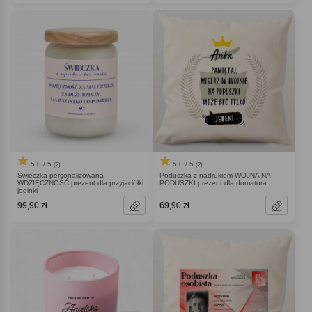
5.0 / 5
5.0 / 5
(2)
(2)
Świeczka personalizowana
Poduszka z nadrukiem WOJNA NA
WDZIĘCZNOŚĆ prezent dla przyjaciółki
PODUSZKI prezent dla domatora
joginki
99,90 zł
69,90 zł