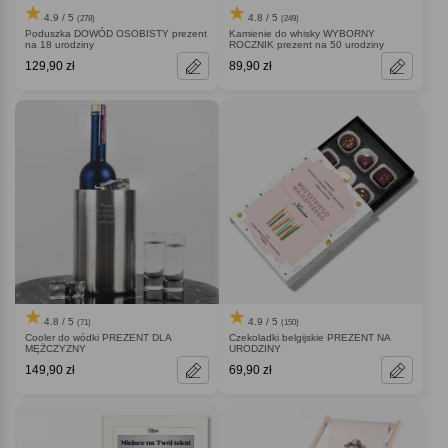
4.9 / 5
4.8 / 5
(278)
(249)
Poduszka DOWÓD OSOBISTY prezent
Kamienie do whisky WYBORNY
na 18 urodziny
ROCZNIK prezent na 50 urodziny
129,90 zł
89,90 zł
4.8 / 5
4.9 / 5
(71)
(150)
Cooler do wódki PREZENT DLA
Czekoladki belgijskie PREZENT NA
MĘŻCZYZNY
URODZINY
149,90 zł
69,90 zł