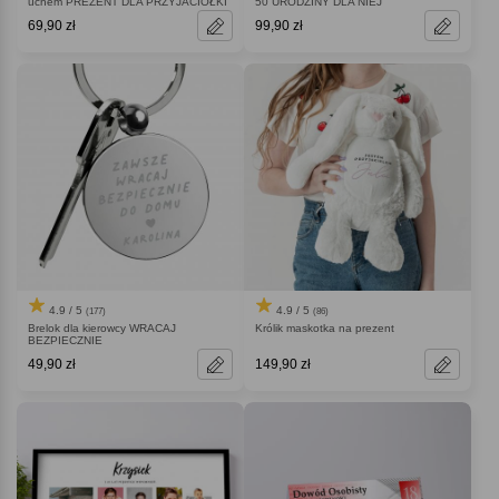
uchem PREZENT DLA PRZYJACIÓŁKI
50 URODZINY DLA NIEJ
69,90 zł
99,90 zł
4.9 / 5
4.9 / 5
(177)
(86)
Brelok dla kierowcy WRACAJ
Królik maskotka na prezent
BEZPIECZNIE
49,90 zł
149,90 zł