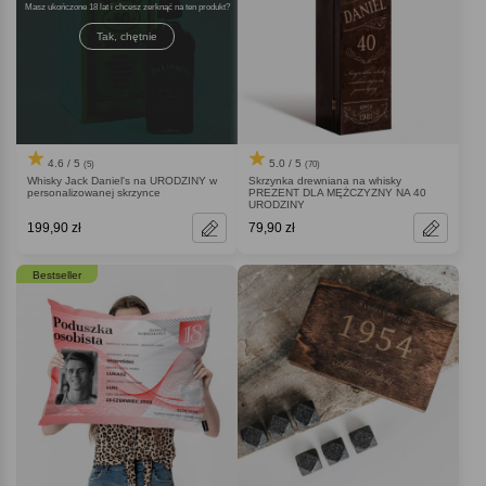
Masz ukończone 18 lat i chcesz zerknąć na ten produkt
Tak, chętnie
4.6 / 5
5.0 / 5
(5)
(70)
Whisky Jack Daniel's na URODZINY w
Skrzynka drewniana na whisky
personalizowanej skrzynce
PREZENT DLA MĘŻCZYZNY NA 40
URODZINY
199,90 zł
79,90 zł
Bestseller