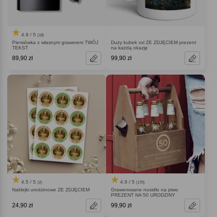
4.9 / 5
(18)
Piersiówka z własnym grawerem TWÓJ
Duży kubek xxl ZE ZDJĘCIEM prezent
TEKST
na każdą okazję
89,90 zł
99,90 zł
4.5 / 5
4.9 / 5
(2)
(170)
Naklejki urodzinowe ZE ZDJĘCIEM
Grawerowane nosidło na piwo
PREZENT NA 50 URODZINY
24,90 zł
99,90 zł