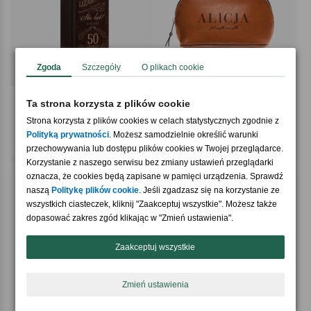
Zgoda
Szczegóły
O plikach cookie
4.9 / 5
4.8 / 5
(74)
(82)
Ta strona korzysta z plików cookie
Personalizowana skrzynka na whisky
Skórzana kosmetyczka z imieniem
PREZENT NA 50 URODZINY DLA
PREZENT NA URODZINY DLA NIEJ
Strona korzysta z plików cookies w celach statystycznych zgodnie z
BRATA
Polityką prywatności
. Możesz samodzielnie określić warunki
79,90 zł
239,90 zł
przechowywania lub dostępu plików cookies w Twojej przeglądarce.
Korzystanie z naszego serwisu bez zmiany ustawień przeglądarki
oznacza, że cookies będą zapisane w pamięci urządzenia. Sprawdź
naszą
Politykę plików cookie
. Jeśli zgadzasz się na korzystanie ze
wszystkich ciasteczek, kliknij "Zaakceptuj wszystkie". Możesz także
dopasować zakres zgód klikając w "Zmień ustawienia".
Zaakceptuj wszystkie
Zmień ustawienia