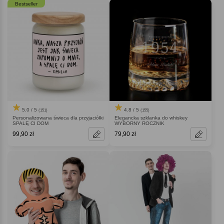
Bestseller
5.0 / 5
4.8 / 5
(151)
(155)
Personalizowana świeca dla przyjaciółki
Elegancka szklanka do whiskey
SPALĘ CI DOM
WYBORNY ROCZNIK
99,90 zł
79,90 zł