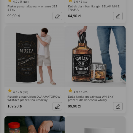
4.9 / 5
5.0 / 5
(1164)
(11)
Plakat personalizowany w ramie JEJ
Kubek dla miłośnika gór SZLAK MNIE
STYL
TRAFIA
99,90 zł
64,90 zł
4.6 / 5
4.9 / 5
(223)
(22)
Ręcznik z nadrukiem DLA AMATORÓW
Duża kartka urodzinowa WHISKY
WHISKY prezent na urodziny
prezent dla konesera whisky
169,90 zł
99,90 zł