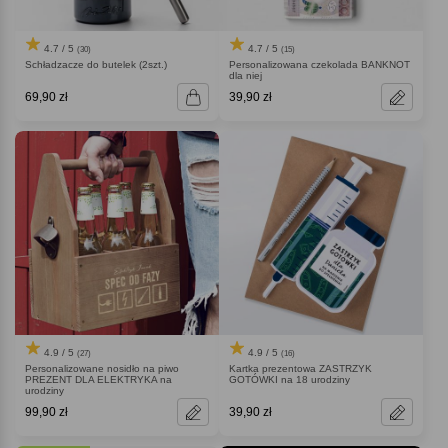
4.7 / 5
4.7 / 5
(30)
(15)
Schładzacze do butelek (2szt.)
Personalizowana czekolada BANKNOT
dla niej
69,90 zł
39,90 zł
4.9 / 5
4.9 / 5
(27)
(16)
Personalizowane nosidło na piwo
Kartka prezentowa ZASTRZYK
PREZENT DLA ELEKTRYKA na
GOTÓWKI na 18 urodziny
urodziny
99,90 zł
39,90 zł