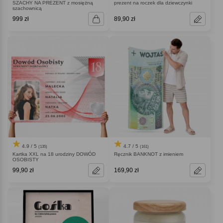
SZACHY NA PREZENT z mosiężną
prezent na roczek dla dziewczynki
szachownicą
999 zł
89,90 zł
4.9 / 5
4.7 / 5
(135)
(161)
Kartka XXL na 18 urodziny DOWÓD
Ręcznik BANKNOT z imieniem
OSOBISTY
99,90 zł
169,90 zł