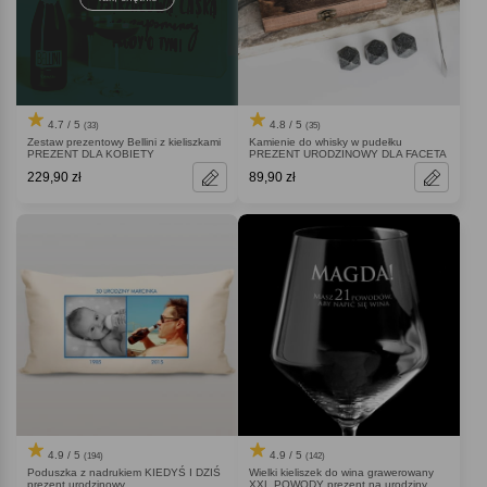
4.7 / 5
4.8 / 5
(33)
(35)
Zestaw prezentowy Bellini z kieliszkami
Kamienie do whisky w pudełku
PREZENT DLA KOBIETY
PREZENT URODZINOWY DLA FACETA
229,90 zł
89,90 zł
4.9 / 5
4.9 / 5
(194)
(142)
Poduszka z nadrukiem KIEDYŚ I DZIŚ
Wielki kieliszek do wina grawerowany
prezent urodzinowy
XXL POWODY prezent na urodziny