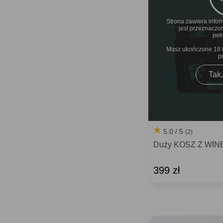
Strona zawiera infor
jest przeznaczo
peł
Masz ukończone 18 la
p
Tak,
5.0 / 5
(2)
Duży KOSZ Z WINE
399 zł