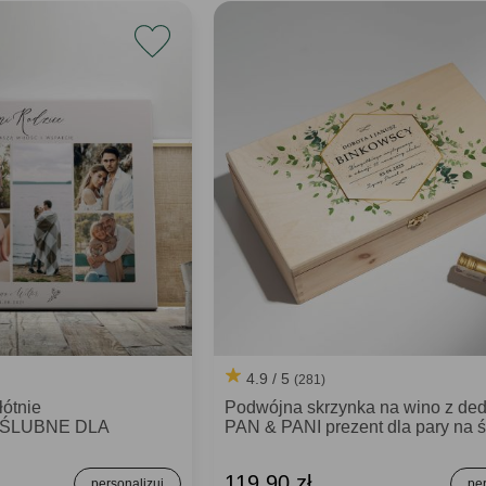
4.9 / 5
(281)
łótnie
Podwójna skrzynka na wino z de
 ŚLUBNE DLA
PAN & PANI prezent dla pary na ś
119,90 zł