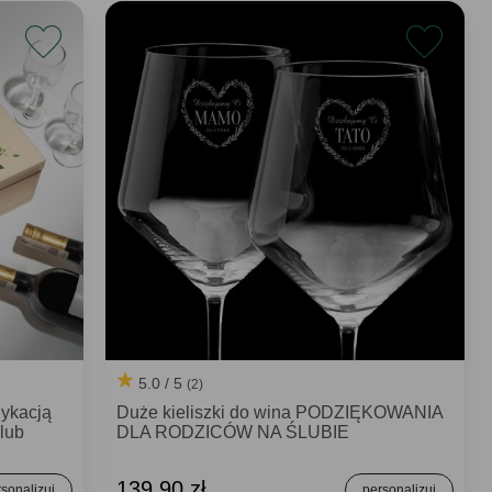
5.0 / 5
(2)
dykacją
Duże kieliszki do wina PODZIĘKOWANIA
lub
DLA RODZICÓW NA ŚLUBIE
139,90 zł