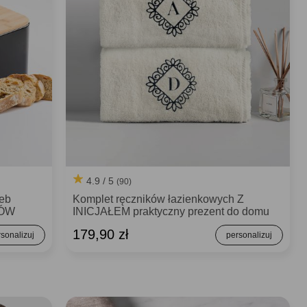
4.9 / 5
(90)
leb
Komplet ręczników łazienkowych Z
CÓW
INICJAŁEM praktyczny prezent do domu
179,90 zł