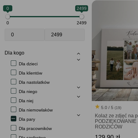
0
2499
0
2499
Dla kogo
Dla dzieci
Dla klientów
Dla nastolatków
Dla niego
Dla niej
5.0 / 5
(19)
Dla niemowlaków
Kolaż ze zdjęć na p
Dla pary
PODZIĘKOWANIE
RODZICÓW
Dla pracowników
129,90 zł
Dla szefostwa