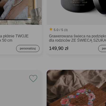
5.0 / 5
(3)
na płótnie TWOJE
Grawerowana świeca na podzięk
x 50 cm
dla rodziców ZE ŚWIECĄ SZUK
149,90 zł