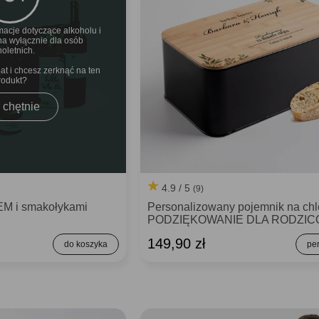
macje dotyczące alkoholu i
na wyłącznie dla osób
noletnich.
t i chcesz zerknąć na ten
rodukt
 chętnie
4.9 / 5
(9)
M i smakołykami
Personalizowany pojemnik na ch
PODZIĘKOWANIE DLA RODZI
149,90 zł