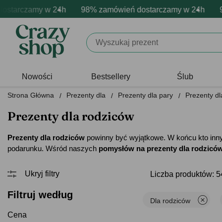
zamy w 24h
a personalizacja produktów
e emocje - zawsze udane prezenty
98% zamówień dostarczamy w 24h
Profesjonalna i darmowa perso
Prezentujemy pozytywne
98% zam
Nowości
Bestsellery
Ślub
Strona Główna
Prezenty dla
Prezenty dla pary
Prezenty dl
Prezenty dla rodziców
Prezenty dla rodziców
powinny być wyjątkowe. W końcu kto inny p
podarunku. Wśród naszych
pomysłów na prezenty dla rodzicó
Liczba produktów: 5
Filtruj według
Dla rodziców
Cena