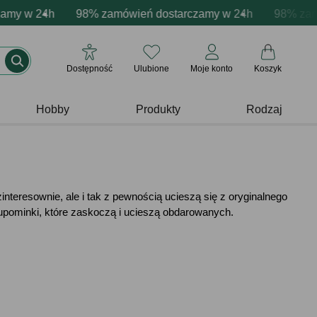
a produktów
24h
 emocje - zawsze udane prezenty
98% zamówień dostarczamy w 24h
Profesjonalna i darmowa personalizacja produ
Prezentujemy pozytywne 
98% zamówień 
Dostępność
Ulubione
Moje konto
Koszyk
Hobby
Produkty
Rodzaj
interesownie, ale i tak z pewnością ucieszą się z oryginalnego
upominki, które zaskoczą i ucieszą obdarowanych.