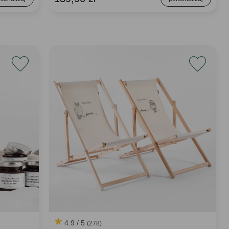
4.9 / 5
(278)