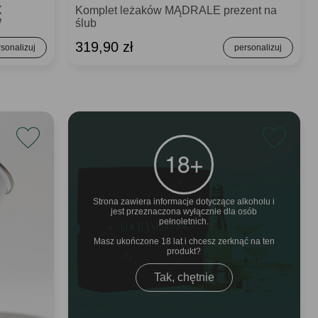
X
Komplet leżaków MĄDRALE prezent na
W
ślub
319,90 zł
Strona zawiera informacje dotyczące alkoholu i
jest przeznaczona wyłącznie dla osób
pełnoletnich.
Masz ukończone 18 lat i chcesz zerknąć na ten
produkt
Tak, chętnie