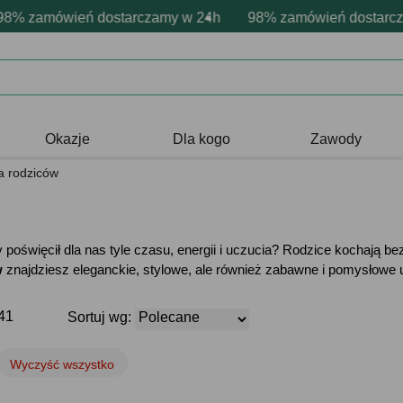
nalizacja produktów
 emocje - zawsze udane prezenty
ówień dostarczamy w 24h
Profesjonalna i darmowa personalizacj
98% zamówień dostarczamy w 
Prezentujemy pozytywne
Okazje
Dla kogo
Zawody
a rodziców
oświęcił dla nas tyle czasu, energii i uczucia? Rodzice kochają bez
w
znajdziesz eleganckie, stylowe, ale również zabawne i pomysłowe 
41
Sortuj wg:
Wyczyść wszystko