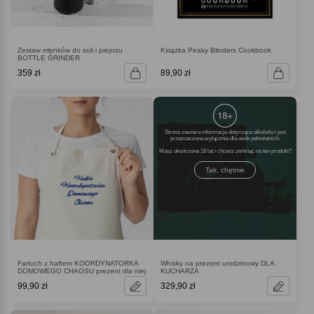
Zestaw młynków do soli i pieprzu
Książka Peaky Blinders Cookbook
BOTTLE GRINDER
359 zł
89,90 zł
Strona zawiera informacje dotyczące alkoholu i jest
przeznaczona wyłącznie dla osób pełnoletnich.
Masz ukończone 18 lat i chcesz zerknąć na ten produkt
Tak, chętnie
Fartuch z haftem KOORDYNATORKA
Whisky na prezent urodzinowy DLA
DOMOWEGO CHAOSU prezent dla niej
KUCHARZA
99,90 zł
329,90 zł