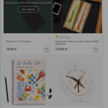
Masz ukończone 18 lat i chcesz zerknąć na ten produkt
Tak, chętnie
4.7 / 5
(7)
Prosecco Col Santago
Zestaw do robienia sushi w domu MAKI
MASTER
79,90 zł
129,90 zł