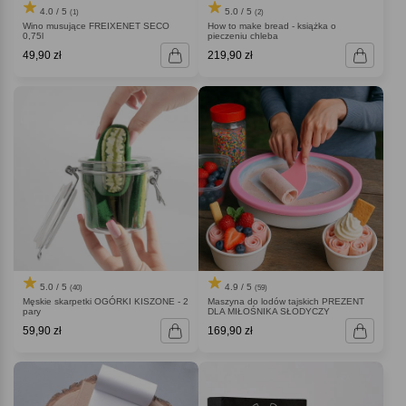
4.0 / 5
5.0 / 5
(1)
(2)
Wino musujące FREIXENET SECO
How to make bread - książka o
0,75l
pieczeniu chleba
49,90 zł
219,90 zł
5.0 / 5
4.9 / 5
(40)
(59)
Męskie skarpetki OGÓRKI KISZONE - 2
Maszyna do lodów tajskich PREZENT
pary
DLA MIŁOŚNIKA SŁODYCZY
59,90 zł
169,90 zł