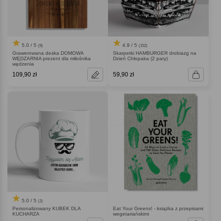
5.0 / 5
4.9 / 5
(9)
(152)
Grawerowana deska DOMOWA
Skarpetki HAMBURGER drobiazg na
WĘDZARNIA prezent dla miłośnika
Dzień Chłopaka (2 pary)
wędzenia
109,90 zł
59,90 zł
5.0 / 5
(2)
Personalizowany KUBEK DLA
Eat Your Greens! - książka z przepisami
KUCHARZA
wegetariańskimi