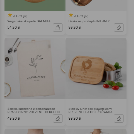
4.9 / 5
4.9 / 5
(16)
(34)
Wegańskie skarpetki SAŁATKA
Deska na przekąski INICJAŁY
54,90 zł
99,90 zł
Ścierka kuchenna z personalizacją
Stalowy lunchbox grawerowany
PRAKTYCZNY PREZENT DO KUCHNI
PREZENT DLA OBIEŻYŚWIATA
49,90 zł
99,90 zł