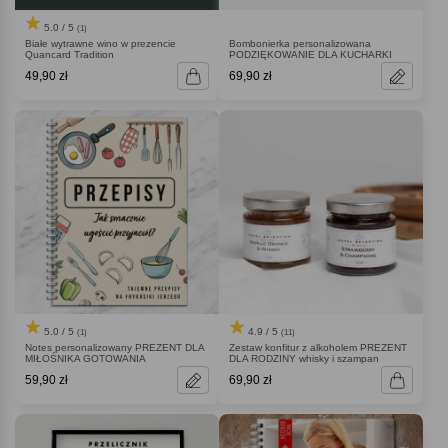
5.0 / 5
(1)
Białe wytrawne wino w prezencie
Bombonierka personalizowana
Quancard Tradition
PODZIĘKOWANIE DLA KUCHARKI
49,90 zł
69,90 zł
5.0 / 5
4.9 / 5
(1)
(11)
Notes personalizowany PREZENT DLA
Zestaw konfitur z alkoholem PREZENT
MIŁOŚNIKA GOTOWANIA
DLA RODZINY whisky i szampan
59,90 zł
69,90 zł