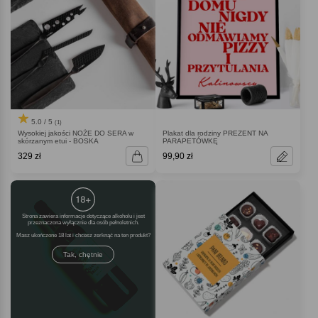
5.0 / 5
(1)
Wysokiej jakości NOŻE DO SERA w
Plakat dla rodziny PREZENT NA
skórzanym etui - BOSKA
PARAPETÓWKĘ
329 zł
99,90 zł
Strona zawiera informacje dotyczące alkoholu i jest
przeznaczona wyłącznie dla osób pełnoletnich.
Masz ukończone 18 lat i chcesz zerknąć na ten produkt
Tak, chętnie