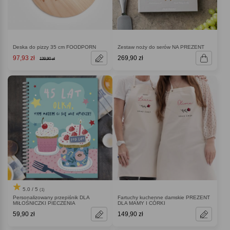
Deska do pizzy 35 cm FOODPORN
Zestaw noży do serów NA PREZENT
97,93 zł
269,90 zł
139,90 zł
5.0 / 5
(1)
Personalizowany przepiśnik DLA
Fartuchy kuchenne damskie PREZENT
MIŁOŚNICZKI PIECZENIA
DLA MAMY I CÓRKI
59,90 zł
149,90 zł