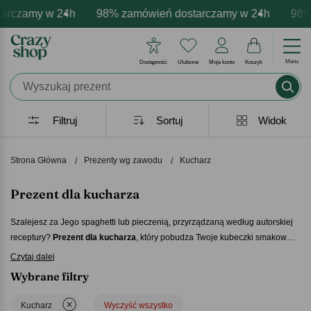
y w 24h
ersonalizacja produktów
ocje - zawsze udane prezenty
98% zamówień dostarczamy w 24h
Profesjonalna i darmowa personali
Prezentujemy pozytywne em
98% zamówi
Menu
Dostępność
Ulubione
Moje konto
Koszyk
Filtruj
Sortuj
Widok
Strona Główna
Prezenty wg zawodu
Kucharz
Prezent dla kucharza
Szalejesz za Jego spaghetti lub pieczenią, przyrządzaną według autorskiej
receptury
Prezent dla kucharza
, który pobudza Twoje kubeczki smakowe,
powinien być dobrze doprawiony. Postaw na produkty ze smakiem.
Czytaj dalej
Taki
prezent dla kucharza
, jak bluza kucharska, czapka, fartuch czy deska
Wybrane filtry
przyda mu się na co dzień. A zabawne podarunki z kuchennym motywem,
wywołają uśmiech na Jego twarzy.
Kucharz
Wyczyść wszystko