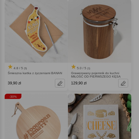
4.8 / 5
5.0 / 5
(5)
(1)
Śmieszna kartka z życzeniami BANAN
Grawerowany pojemnik do kuchni
MIŁOŚĆ OD PIERWSZEGO KĘSA
39,90 zł
129,90 zł
-30%