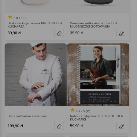
5.0 / 5
(1)
Deska do krojenia sera PREZENT DLA
Śmieszna kartka urodzinowa DLA
KUCHARZA
MIŁOŚNICZKI GOTOWANIA
89,90 zł
39,90 zł
4.9 / 5
(35)
Bluza kucharska z imieniem
Notes ze zdjęciem B5 PREZENT DLA
KUCHARKI
199,90 zł
59,90 zł