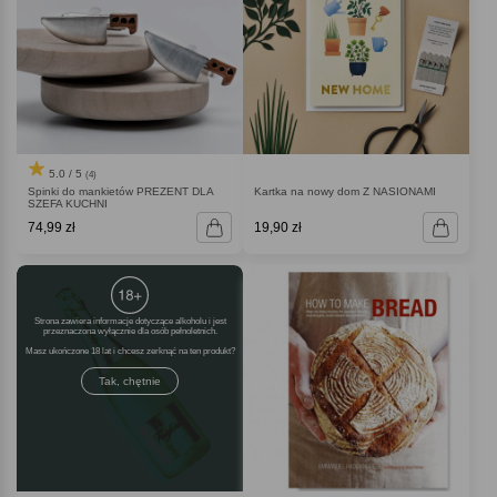
5.0 / 5
(4)
Spinki do mankietów PREZENT DLA
Kartka na nowy dom Z NASIONAMI
SZEFA KUCHNI
74,99 zł
19,90 zł
Strona zawiera informacje dotyczące alkoholu i jest
przeznaczona wyłącznie dla osób pełnoletnich.
Masz ukończone 18 lat i chcesz zerknąć na ten produkt
Tak, chętnie