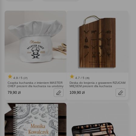
4.9 / 5
4.7 / 5
(27)
(35)
Czapka kucharska z imieniem MASTER
Deska do krojenia z grawerem RZUCAM
CHEF prezent dla kucharza na urodziny
MIĘSEM prezent dla kucharza
79,90 zł
109,90 zł