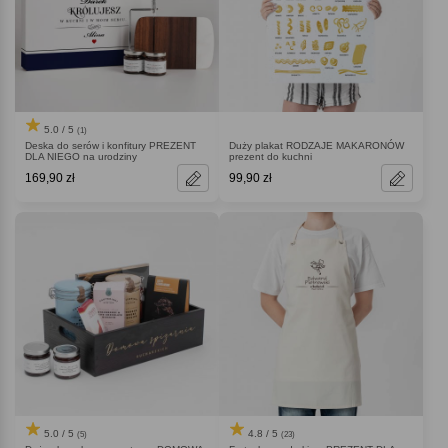
5.0 / 5
(1)
Deska do serów i konfitury PREZENT
Duży plakat RODZAJE MAKARONÓW
DLA NIEGO na urodziny
prezent do kuchni
169,90 zł
99,90 zł
5.0 / 5
4.8 / 5
(5)
(23)