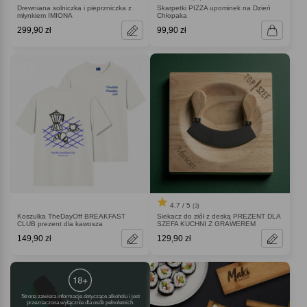
Drewniana solniczka i pieprzniczka z
Skarpetki PIZZA upominek na Dzień
młynkiem IMIONA
Chłopaka
299,90 zł
99,90 zł
4.7 / 5
(3)
Koszulka TheDayOff BREAKFAST
Siekacz do ziół z deską PREZENT DLA
CLUB prezent dla kawosza
SZEFA KUCHNI Z GRAWEREM
149,90 zł
129,90 zł
Strona zawiera informacje dotyczące alkoholu i jest
przeznaczona wyłącznie dla osób pełnoletnich.