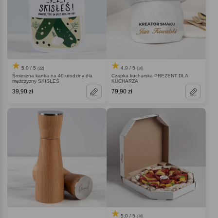
5.0 / 5
4.9 / 5
(22)
(36)
Śmieszna kartka na 40 urodziny dla
Czapka kucharska PREZENT DLA
mężczyzny SKISŁEŚ
KUCHARZA
39,90 zł
79,90 zł
5.0 / 5
(76)