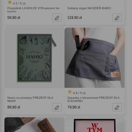
4.5 / 5
(2)
Przepiśnik LA DOLCE VITA prezent do
Szklany zegar NA DZIEŃ BABCI
kuchni
59,90 zł
119,90 zł
4.9 / 5
(9)
Notes na przepisy PREZENT DLA
Zapaska z kieszeniami PREZENT DLA
MAMY
KUCHARKI
89,90 zł
79,90 zł