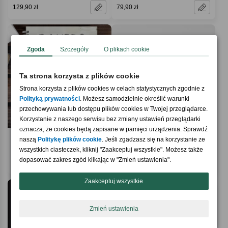
129,90 zł
79,90 zł
Zgoda
Szczegóły
O plikach cookie
Ta strona korzysta z plików cookie
Strona korzysta z plików cookies w celach statystycznych zgodnie z
Polityką prywatności
. Możesz samodzielnie określić warunki
przechowywania lub dostępu plików cookies w Twojej przeglądarce.
Korzystanie z naszego serwisu bez zmiany ustawień przeglądarki
oznacza, że cookies będą zapisane w pamięci urządzenia. Sprawdź
4.9 / 5
5.0 / 5
(47)
(19)
naszą
Politykę plików cookie
. Jeśli zgadzasz się na korzystanie ze
Przepiśnik personalizowany BABECZKA
Zestaw herbat w puszce English Tea
wszystkich ciasteczek, kliknij "Zaakceptuj wszystkie". Możesz także
prezent dla przyjaciółki
Shop
dopasować zakres zgód klikając w "Zmień ustawienia".
59,90 zł
69,90 zł
Zaakceptuj wszystkie
Zmień ustawienia