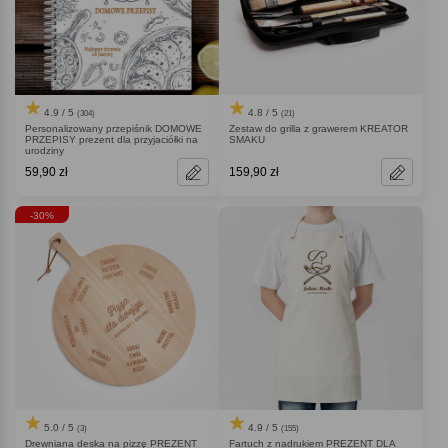
4.9 / 5
4.8 / 5
(304)
(21)
Personalizowany przepiśnik DOMOWE
Zestaw do grilla z grawerem KREATOR
PRZEPISY prezent dla przyjaciółki na
SMAKU
urodziny
59,90 zł
159,90 zł
-30%
5.0 / 5
4.9 / 5
(3)
(155)
Drewniana deska na pizzę PREZENT
Fartuch z nadrukiem PREZENT DLA