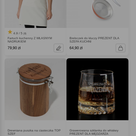
4.9 / 5
(8)
Fartuch kuchenny Z WŁASNYM
Breloczek do kluczy PREZENT DLA
NADRUKIEM
SZEFA KUCHNI
79,90 zł
64,90 zł
Drewniana puszka na ciasteczka TOP
Grawerowana szklanka do whiskey
SZEF
PREZENT DLA WĘDZARZA