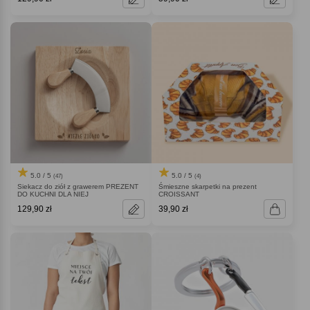
5.0 / 5
5.0 / 5
(47)
(4)
Siekacz do ziół z grawerem PREZENT
Śmieszne skarpetki na prezent
DO KUCHNI DLA NIEJ
CROISSANT
129,90 zł
39,90 zł