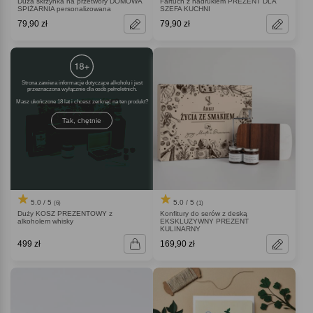
Duża skrzynka na przetwory DOMOWA
Fartuch z nadrukiem PREZENT DLA
SPIŻARNIA personalizowana
SZEFA KUCHNI
79,90 zł
79,90 zł
Strona zawiera informacje dotyczące alkoholu i jest
przeznaczona wyłącznie dla osób pełnoletnich.
Masz ukończone 18 lat i chcesz zerknąć na ten produkt
Tak, chętnie
5.0 / 5
5.0 / 5
(6)
(1)
Duży KOSZ PREZENTOWY z
Konfitury do serów z deską
alkoholem whisky
EKSKLUZYWNY PREZENT
KULINARNY
499 zł
169,90 zł