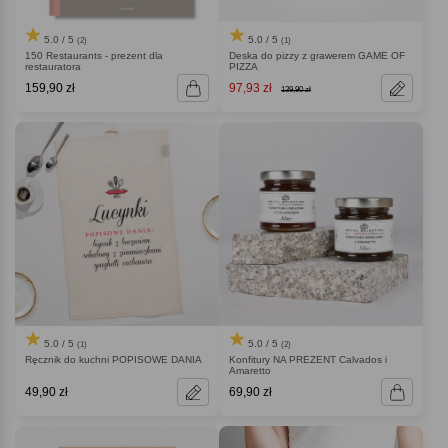
5.0 / 5
5.0 / 5
(2)
(1)
150 Restaurants - prezent dla
Deska do pizzy z grawerem GAME OF
restauratora
PIZZA
159,90 zł
97,93 zł
139,90 zł
5.0 / 5
5.0 / 5
(1)
(2)
Ręcznik do kuchni POPISOWE DANIA
Konfitury NA PREZENT Calvados i
Amaretto
49,90 zł
69,90 zł