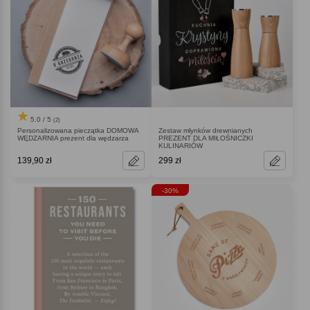
5.0 / 5
(2)
Personalizowana pieczątka DOMOWA
Zestaw młynków drewnianych
WĘDZARNIA prezent dla wędzarza
PREZENT DLA MIŁOŚNICZKI
KULINARIÓW
139,90 zł
299 zł
-30%