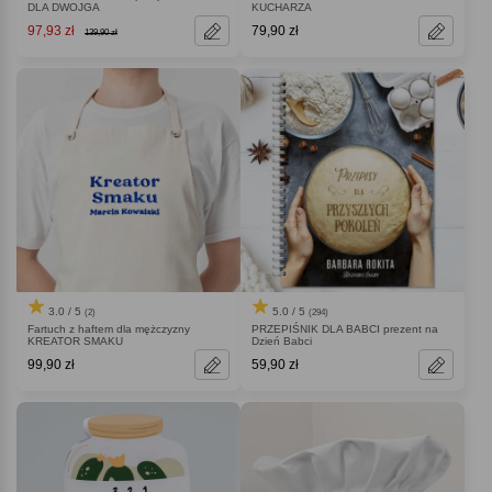
DLA DWOJGA
KUCHARZA
97,93 zł
79,90 zł
139,90 zł
3.0 / 5
5.0 / 5
(2)
(294)
Fartuch z haftem dla mężczyzny
PRZEPIŚNIK DLA BABCI prezent na
KREATOR SMAKU
Dzień Babci
99,90 zł
59,90 zł