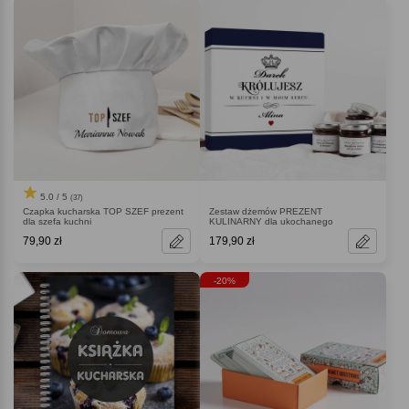
5.0 / 5
(37)
Czapka kucharska TOP SZEF prezent
Zestaw dżemów PREZENT
dla szefa kuchni
KULINARNY dla ukochanego
79,90 zł
179,90 zł
-20%