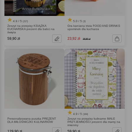
4.9 / 5
5.0 / 5
(217)
(3)
Zeszyt na przepisy KSIĄŻKA
Gra karciana trivia FOOD AND DRINKS
KUCHARSKA prezent dla babci na
upominek dla kucharza
święta
59,90 zł
23,92 zł
29,90 zł
4.9 / 5
(164)
Personalizowana puszka PREZENT
Zeszyt na przepisy kulinarne MAŁE
DLA MIŁOŚNICZKI KULINARIÓW
PRZYJEMNOŚCI prezent dla mamy na
imieniny
129,90 zł
59,90 zł