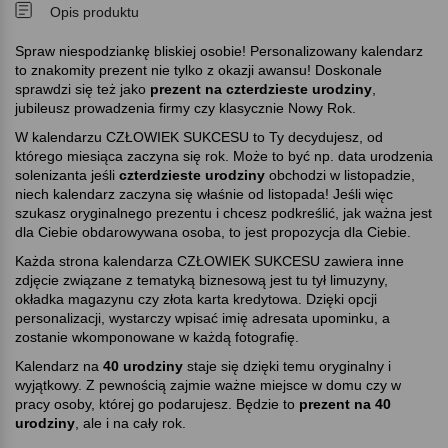
Opis produktu
Spraw niespodziankę bliskiej osobie! Personalizowany kalendarz
to znakomity prezent nie tylko z okazji awansu! Doskonale
sprawdzi się też jako
prezent na czterdzieste urodziny
,
jubileusz prowadzenia firmy czy klasycznie Nowy Rok.
W kalendarzu CZŁOWIEK SUKCESU to Ty decydujesz, od
którego miesiąca zaczyna się rok. Może to być np. data urodzenia
solenizanta jeśli
czterdzieste urodziny
obchodzi w listopadzie,
niech kalendarz zaczyna się właśnie od listopada! Jeśli więc
szukasz oryginalnego prezentu i chcesz podkreślić, jak ważna jest
dla Ciebie obdarowywana osoba, to jest propozycja dla Ciebie.
Każda strona kalendarza CZŁOWIEK SUKCESU zawiera inne
zdjęcie związane z tematyką biznesową jest tu tył limuzyny,
okładka magazynu czy złota karta kredytowa. Dzięki opcji
personalizacji, wystarczy wpisać imię adresata upominku, a
zostanie wkomponowane w każdą fotografię.
Kalendarz na
40 urodziny
staje się dzięki temu oryginalny i
wyjątkowy. Z pewnością zajmie ważne miejsce w domu czy w
pracy osoby, której go podarujesz. Będzie to
prezent na 40
urodziny
, ale i na cały rok.