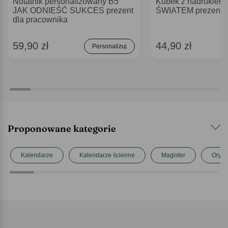
Notatnik personalizowany B5
Kubek z nadrukie
JAK ODNIEŚĆ SUKCES prezent
ŚWIATEM prezent d
dla pracownika
59,90 zł
44,90 zł
Personalizuj
Proponowane kategorie
Kalendarze
Kalendarze ścienne
Magister
Orygi