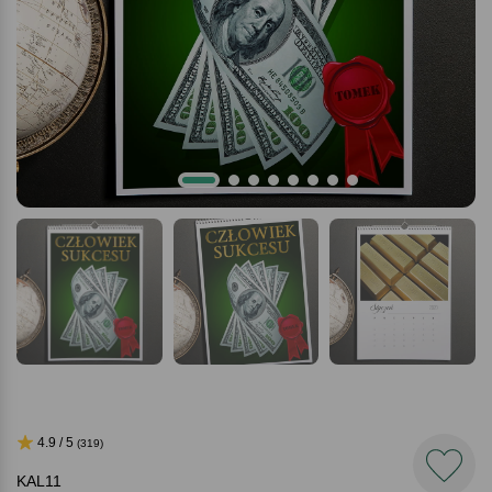
4.9 / 5
(319)
KAL11