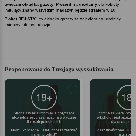
uwieczni
okładka gazety
.
Prezent na urodziny
dla kobiety
imitujący znany wszystkim magazyn będzie strzałem w 10!
Plakat JEJ STYL
to okładka gazety ze zdjęciem na urodziny,
imieniny lub inne okazje.
Proponowane do Twojego wyszukiwania
Strona zawiera informacje dotyczące
Strona zawiera inform
alkoholu i jest przeznaczona wyłącznie
alkoholu i jest przezn
dla osób pełnoletnich.
dla osób pełnol
Masz ukończone 18 lat i chcesz zerknąć
Masz ukończone 18 lat 
na ten produkt
na ten pro