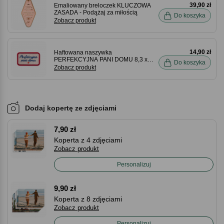
39,90 zł
Emaliowany breloczek KLUCZOWA
ZASADA - Podążaj za miłością
Do koszyka
Zobacz produkt
14,90 zł
Haftowana naszywka
PERFEKCYJNA PANI DOMU 8,3 x
Do koszyka
4,8 cm
Zobacz produkt
Dodaj kopertę ze zdjęciami
7,90 zł
Koperta z 4 zdjęciami
Zobacz produkt
Personalizuj
9,90 zł
Koperta z 8 zdjęciami
Zobacz produkt
Personalizuj