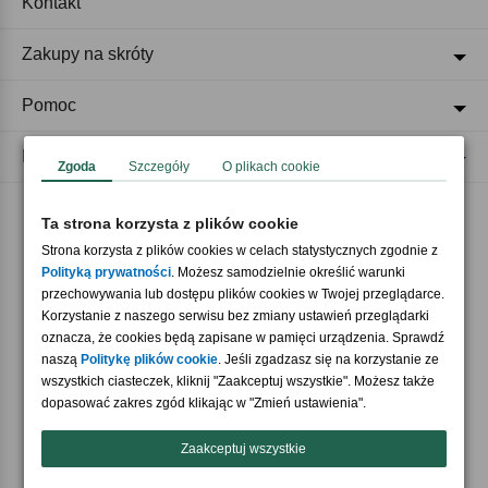
Kontakt
Zakupy na skróty
Pomoc
Regulaminy
Zgoda
Szczegóły
O plikach cookie
Ta strona korzysta z plików cookie
Akceptujemy płatności
Strona korzysta z plików cookies w celach statystycznych zgodnie z
Polityką prywatności
. Możesz samodzielnie określić warunki
przechowywania lub dostępu plików cookies w Twojej przeglądarce.
Korzystanie z naszego serwisu bez zmiany ustawień przeglądarki
oznacza, że cookies będą zapisane w pamięci urządzenia. Sprawdź
naszą
Politykę plików cookie
. Jeśli zgadzasz się na korzystanie ze
wszystkich ciasteczek, kliknij "Zaakceptuj wszystkie". Możesz także
Nasi partnerzy
dopasować zakres zgód klikając w "Zmień ustawienia".
Zaakceptuj wszystkie