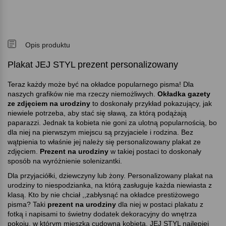
Opis produktu
Plakat JEJ STYL prezent personalizowany
Teraz każdy może być na okładce popularnego pisma! Dla
naszych grafików nie ma rzeczy niemożliwych.
Okładka gazety
ze zdjęciem na urodziny
to doskonały przykład pokazujący, jak
niewiele potrzeba, aby stać się sławą, za którą podążają
paparazzi. Jednak ta kobieta nie goni za ulotną popularnością, bo
dla niej na pierwszym miejscu są przyjaciele i rodzina. Bez
wątpienia to właśnie jej należy się personalizowany plakat ze
zdjęciem.
Prezent na urodziny
w takiej postaci to doskonały
sposób na wyróżnienie solenizantki.
Dla przyjaciółki, dziewczyny lub żony. Personalizowany plakat na
urodziny to niespodzianka, na którą zasługuje każda niewiasta z
klasą. Kto by nie chciał ,,zabłysnąć na okładce prestiżowego
pisma? Taki
prezent na urodziny
dla niej w postaci plakatu z
fotką i napisami to świetny dodatek dekoracyjny do wnętrza
pokoju, w którym mieszka cudowna kobieta. JEJ STYL najlepiej