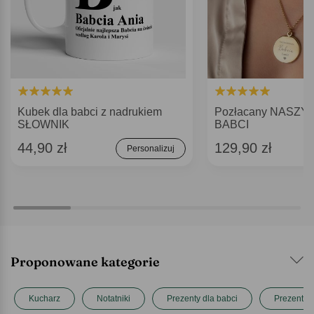
Kubek dla babci z nadrukiem
Pozłacany NASZYJ
SŁOWNIK
BABCI
44,90 zł
129,90 zł
Personalizuj
Proponowane kategorie
Kucharz
Notatniki
Prezenty dla babci
Prezenty n