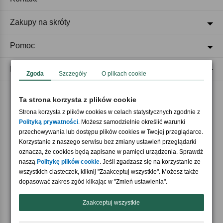
Zakupy na skróty
Pomoc
Regulaminy
Zgoda
Szczegóły
O plikach cookie
Ta strona korzysta z plików cookie
Akceptujemy płatności
Strona korzysta z plików cookies w celach statystycznych zgodnie z
Polityką prywatności
. Możesz samodzielnie określić warunki
przechowywania lub dostępu plików cookies w Twojej przeglądarce.
Korzystanie z naszego serwisu bez zmiany ustawień przeglądarki
oznacza, że cookies będą zapisane w pamięci urządzenia. Sprawdź
naszą
Politykę plików cookie
. Jeśli zgadzasz się na korzystanie ze
wszystkich ciasteczek, kliknij "Zaakceptuj wszystkie". Możesz także
Nasi partnerzy
dopasować zakres zgód klikając w "Zmień ustawienia".
Zaakceptuj wszystkie