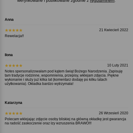
weryfikowane i publikowane zgodnie z
regulaminem
.
Anna
21 Kwiecień 2022
Rewelacja!!
Ilona
10 Luty 2021
Notes spersonalizowałam pod kątem świąt Bożego Narodzenia. Zapisuję
tam tradycje rodzinne, wspomnienia, przepisy, wklejam zdjęcia. Piękne
wykonanie i służy już kilka lat (komentarz dodaję po kilku latach
użytkowania). Okładka bardzo wytrzymała!
Katarzyna
26 Wrzesień 2020
Polecam wklejając zdjęcie osoby bliskiej na główną okładkę jest gwarancja
na radość zaskoczenie oraz łzy wzruszenia BRAWO!!!