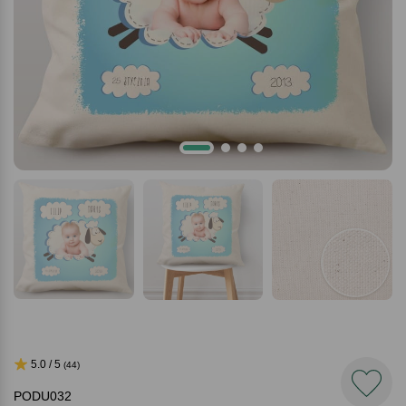
5.0 / 5
(44)
PODU032