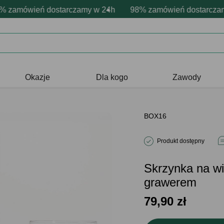
onalizacja produktów
ne emocje - zawsze udane prezenty
amówień dostarczamy w 24h
Profesjonalna i darmowa personaliza
98% zamówień dostarczamy 
Prezentujemy pozytywn
Okazje
Dla kogo
Zawody
BOX16
Produkt dostępny
Skrzynka na 
grawerem
79,90
zł