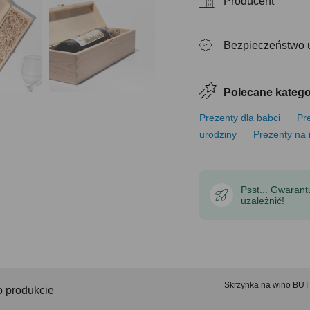
Producent
Bezpieczeństwo 
Polecane katego
Prezenty dla babci
Pre
urodziny
Prezenty na 
Psst... Gwaran
uzależnić!
Skrzynka na wino BU
o produkcie