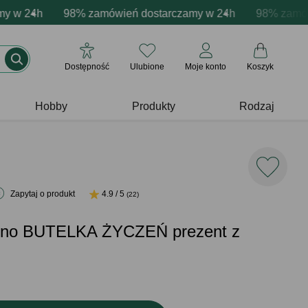
cja produktów
w 24h
e emocje - zawsze udane prezenty
98% zamówień dostarczamy w 24h
Profesjonalna i darmowa personalizacja prod
Prezentujemy pozytywn
98% zamówień
Dostępność
Ulubione
Moje konto
Koszyk
Hobby
Produkty
Rodzaj
Zapytaj o produkt
4.9 / 5
(22)
wino BUTELKA ŻYCZEŃ prezent z