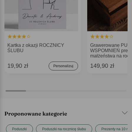
Kartka z okazji ROCZNICY
Grawerowane PU
ŚLUBU
WSPOMNIEŃ prezen
małżeństwa na rocz
19,90 zł
149,90 zł
Personalizuj
Proponowane kategorie
Poduszki
Poduszki na rocznicę ślubu
Prezenty na 10 roc