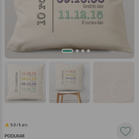
5.0 / 5
(97)
PODU048