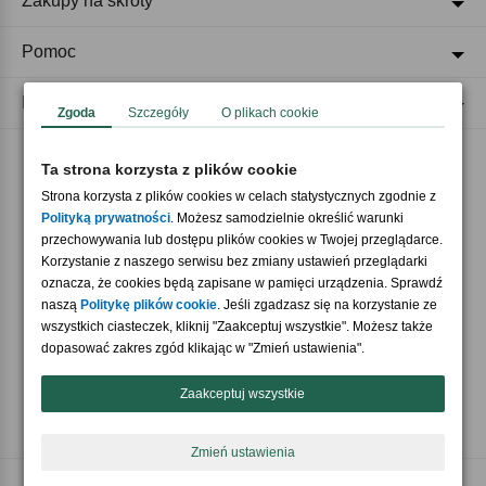
Zakupy na skróty
Pomoc
Regulaminy
Zgoda
Szczegóły
O plikach cookie
Ta strona korzysta z plików cookie
Akceptujemy płatności
Strona korzysta z plików cookies w celach statystycznych zgodnie z
Polityką prywatności
. Możesz samodzielnie określić warunki
przechowywania lub dostępu plików cookies w Twojej przeglądarce.
Korzystanie z naszego serwisu bez zmiany ustawień przeglądarki
oznacza, że cookies będą zapisane w pamięci urządzenia. Sprawdź
naszą
Politykę plików cookie
. Jeśli zgadzasz się na korzystanie ze
wszystkich ciasteczek, kliknij "Zaakceptuj wszystkie". Możesz także
Nasi partnerzy
dopasować zakres zgód klikając w "Zmień ustawienia".
Zaakceptuj wszystkie
Zmień ustawienia
Copyright © 2026 Crazyshop.pl Wszelkie prawa zastrzeżone.