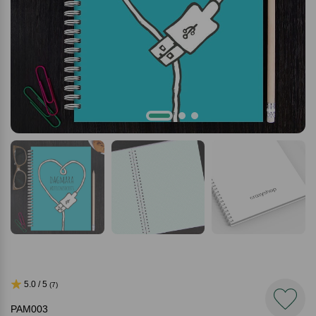
5.0 / 5
(7)
PAM003