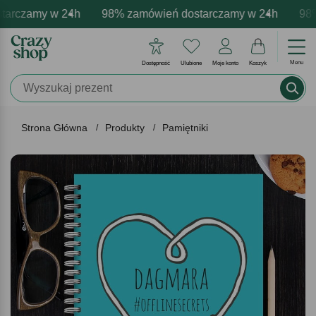
arczamy w 24h
mowa personalizacja produktów
ywne emocje - zawsze udane prezenty
98% zamówień dostarczamy w 24h
Profesjonalna i darmowa pe
Prezentujemy pozyty
98% 
Menu
Dostępność
Ulubione
Moje konto
Koszyk
Strona Główna
Produkty
Pamiętniki