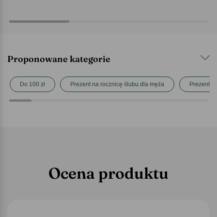
Proponowane kategorie
Do 100 zł
Prezent na rocznicę ślubu dla męża
Prezent na
Ocena produktu