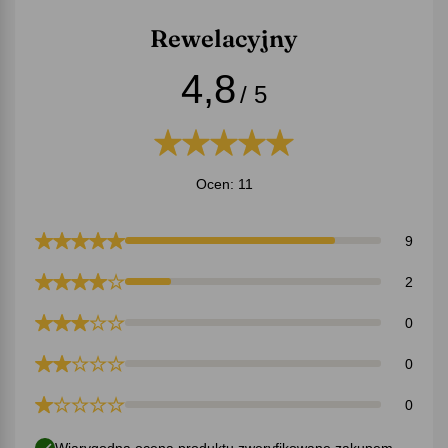
Rewelacyjny
4,8
/ 5
Ocen: 11
9
2
0
0
0
Wiarygodna ocena produktu zweryfikowane zakupem.