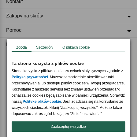
Kontakt
Zakupy na skróty
Pomoc
Regulaminy
Zgoda
Szczegóły
O plikach cookie
Ta strona korzysta z plików cookie
Akceptujemy płatności
Strona korzysta z plików cookies w celach statystycznych zgodnie z
Polityką prywatności
. Możesz samodzielnie określić warunki
przechowywania lub dostępu plików cookies w Twojej przeglądarce.
Korzystanie z naszego serwisu bez zmiany ustawień przeglądarki
oznacza, że cookies będą zapisane w pamięci urządzenia. Sprawdź
naszą
Politykę plików cookie
. Jeśli zgadzasz się na korzystanie ze
wszystkich ciasteczek, kliknij "Zaakceptuj wszystkie". Możesz także
Nasi partnerzy
dopasować zakres zgód klikając w "Zmień ustawienia".
Zaakceptuj wszystkie