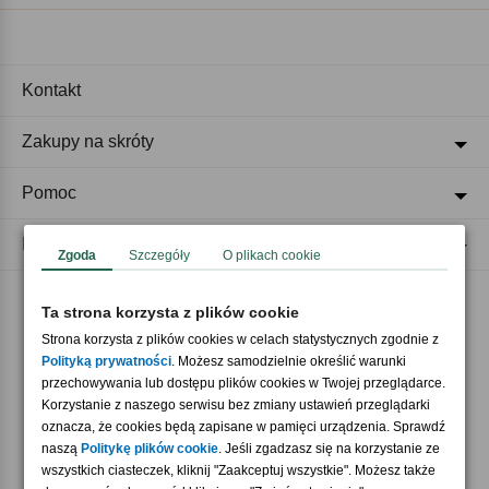
Kontakt
Zakupy na skróty
Pomoc
Regulaminy
Zgoda
Szczegóły
O plikach cookie
Ta strona korzysta z plików cookie
Akceptujemy płatności
Strona korzysta z plików cookies w celach statystycznych zgodnie z
Polityką prywatności
. Możesz samodzielnie określić warunki
przechowywania lub dostępu plików cookies w Twojej przeglądarce.
Korzystanie z naszego serwisu bez zmiany ustawień przeglądarki
oznacza, że cookies będą zapisane w pamięci urządzenia. Sprawdź
naszą
Politykę plików cookie
. Jeśli zgadzasz się na korzystanie ze
wszystkich ciasteczek, kliknij "Zaakceptuj wszystkie". Możesz także
Nasi partnerzy