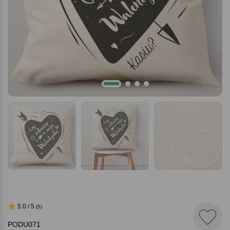
5.0 / 5
(5)
PODU071