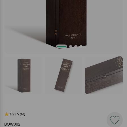
4.9 / 5
(70)
BOW002