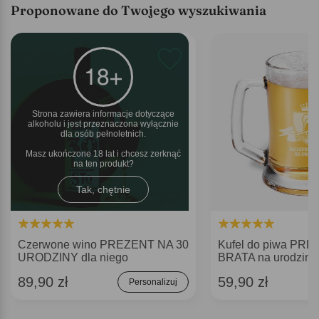
Proponowane do Twojego wyszukiwania
Strona zawiera informacje dotyczące
alkoholu i jest przeznaczona wyłącznie
dla osób pełnoletnich.
Masz ukończone 18 lat i chcesz zerknąć
na ten produkt
Tak, chętnie
Czerwone wino PREZENT NA 30
Kufel do piwa PR
URODZINY dla niego
BRATA na urodziny
89,90 zł
59,90 zł
Personalizuj