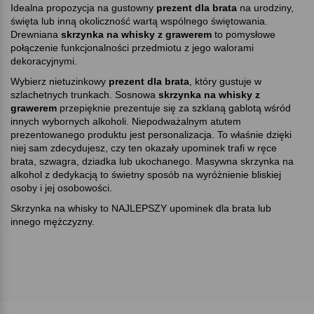
Idealna propozycja na gustowny
prezent dla brata
na urodziny,
święta lub inną okoliczność wartą wspólnego świętowania.
Drewniana
skrzynka na whisky z grawerem
to pomysłowe
połączenie funkcjonalności przedmiotu z jego walorami
dekoracyjnymi.
Wybierz nietuzinkowy
prezent dla brata
, który gustuje w
szlachetnych trunkach. Sosnowa
skrzynka na whisky z
grawerem
przepięknie prezentuje się za szklaną gablotą wśród
innych wybornych alkoholi. Niepodważalnym atutem
prezentowanego produktu jest personalizacja. To właśnie dzięki
niej sam zdecydujesz, czy ten okazały upominek trafi w ręce
brata, szwagra, dziadka lub ukochanego. Masywna skrzynka na
alkohol z dedykacją to świetny sposób na wyróżnienie bliskiej
osoby i jej osobowości.
Skrzynka na whisky to NAJLEPSZY upominek dla brata lub
innego mężczyzny.