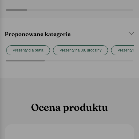
Proponowane kategorie
Prezenty dla brata
Prezenty na 30. urodziny
Prezenty na 
Ocena produktu