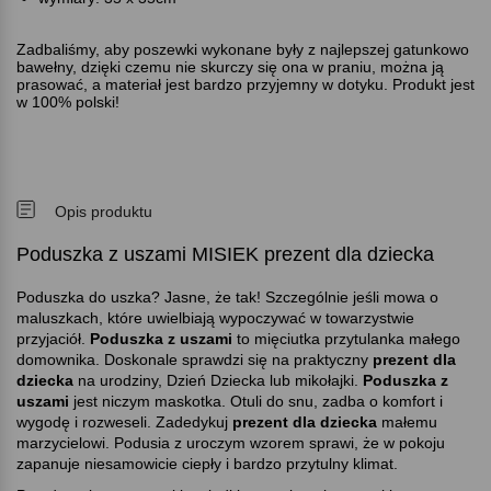
Zadbaliśmy, aby poszewki wykonane były z najlepszej gatunkowo
bawełny, dzięki czemu nie skurczy się ona w praniu, można ją
prasować, a materiał jest bardzo przyjemny w dotyku. Produkt jest
w 100% polski!
Opis produktu
Poduszka z uszami MISIEK prezent dla dziecka
Poduszka do uszka? Jasne, że tak! Szczególnie jeśli mowa o
maluszkach, które uwielbiają wypoczywać w towarzystwie
przyjaciół.
Poduszka z uszami
to mięciutka przytulanka małego
domownika. Doskonale sprawdzi się na praktyczny
prezent dla
dziecka
na urodziny, Dzień Dziecka lub mikołajki.
Poduszka z
uszami
jest niczym maskotka. Otuli do snu, zadba o komfort i
wygodę i rozweseli. Zadedykuj
prezent dla dziecka
małemu
marzycielowi. Podusia z uroczym wzorem sprawi, że w pokoju
zapanuje niesamowicie ciepły i bardzo przytulny klimat.