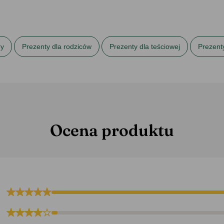
ry
Prezenty dla rodziców
Prezenty dla teściowej
Prezent
wczyny
Prezenty na Święta dla mamy
Prezenty na urodziny 
Ocena produktu