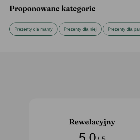
Proponowane kategorie
Prezenty dla mamy
Prezenty dla niej
Prezenty dla pa
Prezenty na Święta dla babci
Prezenty na Święta dla dzie
Ręczniki bawełniane
Rewelacyjny
5,0
/ 5