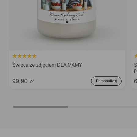
Świeca ze zdjęciem DLA MAMY
S
p
99,90 zł
6
Personalizuj