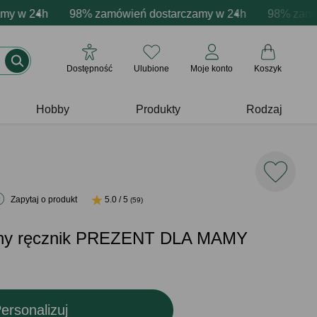
cja produktów
w 24h
ne emocje - zawsze udane prezenty
98% zamówień dostarczamy w 24h
Profesjonalna i darmowa personalizacja pro
Prezentujemy pozytywn
98% zamówień
Dostępność
Ulubione
Moje konto
Koszyk
Hobby
Produkty
Rodzaj
Zapytaj o produkt
5.0 / 5
(59)
any ręcznik PREZENT DLA MAMY
ersonalizuj