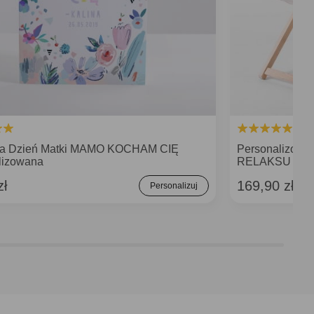
na Dzień Matki MAMO KOCHAM CIĘ
Personalizowa
lizowana
RELAKSU prez
zł
169,90 zł
Personalizuj