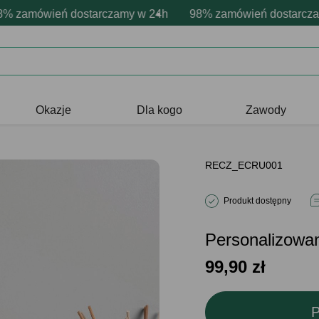
onalizacja produktów
ne emocje - zawsze udane prezenty
amówień dostarczamy w 24h
Profesjonalna i darmowa personaliza
98% zamówień dostarczamy 
Prezentujemy pozytyw
Okazje
Dla kogo
Zawody
RECZ_ECRU001
Produkt dostępny
Personalizow
99,90
zł
P