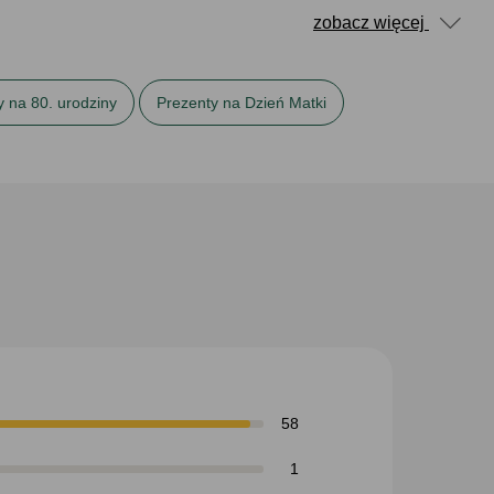
zobacz więcej
y na 80. urodziny
Prezenty na Dzień Matki
dla mamy
Prezenty na Wielkanoc
Ręczniki
58
1