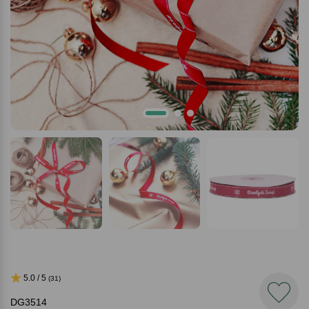
5.0 / 5
(31)
DG3514