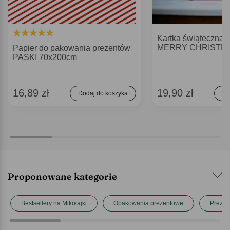
Kartka świąteczna 
MERRY CHRISTM
Papier do pakowania prezentów
PASKI 70x200cm
16,89 zł
19,90 zł
Dodaj do koszyka
Do
Proponowane kategorie
Bestsellery na Mikołajki
Opakowania prezentowe
Prezent