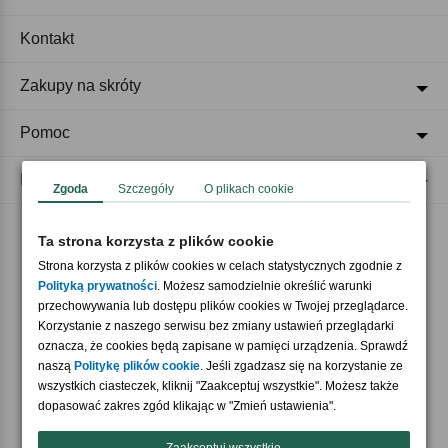
Kontakt
Zakupy na skróty
Pomoc
Regulaminy
Zgoda
Szczegóły
O plikach cookie
Ta strona korzysta z plików cookie
Akceptujemy płatności
Strona korzysta z plików cookies w celach statystycznych zgodnie z
Polityką prywatności
. Możesz samodzielnie określić warunki
przechowywania lub dostępu plików cookies w Twojej przeglądarce.
Korzystanie z naszego serwisu bez zmiany ustawień przeglądarki
oznacza, że cookies będą zapisane w pamięci urządzenia. Sprawdź
naszą
Politykę plików cookie
. Jeśli zgadzasz się na korzystanie ze
wszystkich ciasteczek, kliknij "Zaakceptuj wszystkie". Możesz także
Nasi partnerzy
dopasować zakres zgód klikając w "Zmień ustawienia".