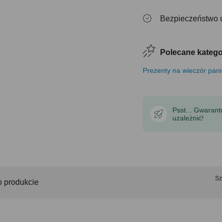
Bezpieczeństwo 
Polecane katego
Prezenty na wieczór pani
Psst... Gwaran
uzależnić!
Sz
o produkcie