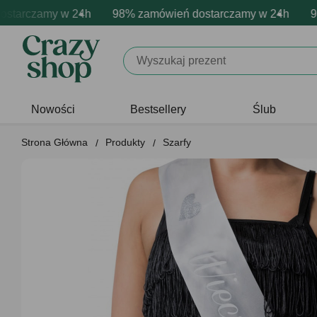
arczamy w 24h
mowa personalizacja produktów
wne emocje - zawsze udane prezenty
98% zamówień dostarczamy w 24h
Profesjonalna i darmowa per
Prezentujemy pozyty
98% 
Nowości
Bestsellery
Ślub
Strona Główna
Produkty
Szarfy