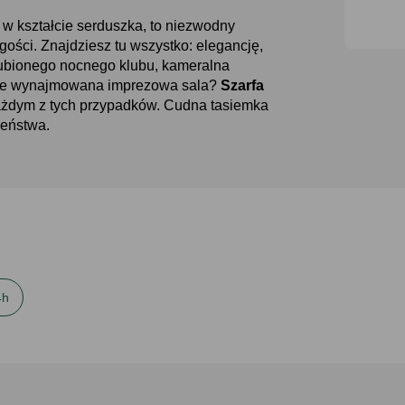
 kształcie serduszka, to niezwodny
ości. Znajdziesz tu wszystko: elegancję,
lubionego nocnego klubu, kameralna
oże wynajmowana imprezowa sala
Szarfa
ażdym z tych przypadków. Cudna tasiemka
ieństwa.
4h