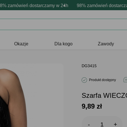
sonalizacja produktów
wne emocje - zawsze udane prezenty
zamówień dostarczamy w 24h
Profesjonalna i darmowa personaliz
98% zamówień dostarczamy
Prezentujemy pozyty
Okazje
Dla kogo
Zawody
DG3415
Produkt dostępny
Szarfa WIECZ
9,89
zł
-
+