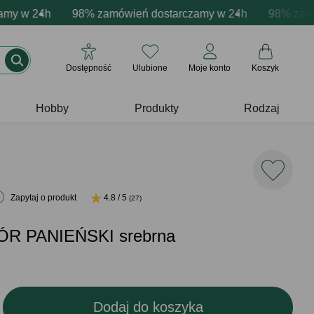
acja produktów
 w 24h
wne emocje - zawsze udane prezenty
98% zamówień dostarczamy w 24h
Profesjonalna i darmowa personalizacja pr
Prezentujemy pozytyw
98% zamówie
Dostępność
Ulubione
Moje konto
Koszyk
Hobby
Produkty
Rodzaj
Zapytaj o produkt
4.8 / 5
(27)
ÓR PANIEŃSKI srebrna
Dodaj do koszyka