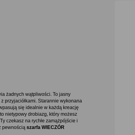
ia żadnych wątpliwości. To jasny
e z przyjaciółkami. Starannie wykonana
wpasują się idealnie w każdą kreację
to nietypowy drobiazg, który możesz
o Ty czekasz na rychłe zamążpójście i
 z pewnością
szarfa WIECZÓR