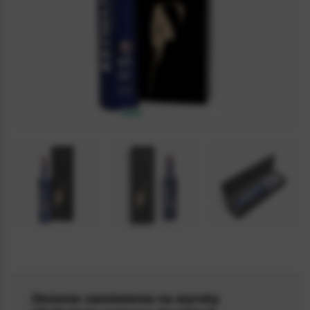
4.9 / 5
(12)
Złożenie zamówienia na wyroby
WODKABLACK004