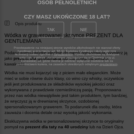
OSÓB PEŁNOLETNICH
CZY MASZ UKOŃCZONE 18 LAT
Opis produktu
TAK
NIE
Wódka w grawerowanej skrzynce PREZENT DLA
GENTLEMANA
Przedstawienie na niniejszej stronie wyrobów alkoholowych nie stanowi oferty
handlowej w rozumieniu art. 66 §1 Kodeksu Cywilnego i służy wyłącznie
Podaruj komuś wódkę idealnie do niego dopasowaną. Wybierz ją
rezerwacji towaru zgodnie z
Regulaminem
. Wyroby alkoholowe są dostępne
jako
prezent dla gentlemana
lub dla kolegi na wieczór
wyłącznie w sklepie stacjonarnym znajdującym się w Chełmnie przy ul.
Łunawskiej 34, gdzie można je odebrać wyłącznie osobiście lub za
kawalerski.
pośrednictwem kuriera, na zasadach określonych odrębnym
regulaminem
.
Wódka nie musi kojarzyć się z piciem mało eleganckim. Może
mieć w sobie równie dużo klasy, co wino czy whisky, oczywiście
jeśli jest produkowana ze składników wysokiej jakości oraz
wykonywana z prawdziwie rzemieślniczą pasją. Proponowana
przez nas wódka niewątpliwie jest takim produktem, tym bardziej,
że wręczysz ją w drewnianej skrzynce, ozdobionej
spersonalizowanym grawerem. To podarunek dla osoby, która
zauważa i docenia detale oraz wysoką jakość wykonania.
Ekskluzywna wódka w personalizowanej skrzynce to oryginalny
pomysł na
prezent dla taty na 40 urodziny
lub na Dzień Ojca.