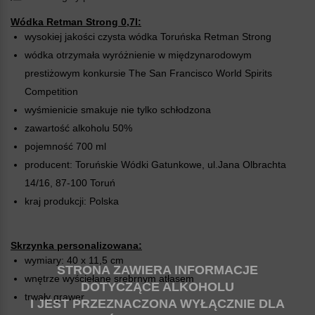
Wódka Retman Strong 0,7l:
wysokiej jakości czysta wódka Toruńska Retman Strong
wódka otrzymała wyróżnienie w międzynarodowym
prestiżowym konkursie The San Francisco World Spirits
Competition
wyśmienicie smakuje nie tylko schłodzona
zawartość alkoholu 50%
pojemność 700 ml
producent: Toruńskie Wódki Gatunkowe, ul.Jana Olbrachta
14/16, 87-100 Toruń
kraj produkcji: Polska
Skrzynka personalizowana:
wymiary: 40 x 11,5 cm
STRONA ZAWIERA INFORMACJE
wnętrze wyściełane srebrnym atłasem
DOTYCZĄCE ALKOHOLU
trwały grawer
I JEST PRZEZNACZONA WYŁĄCZNIE DLA