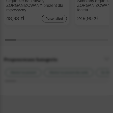
Organizer na krawaty
Skórzany organizer
ZORGANIZOWANY prezent dla
ZORGANIZOWANY p
mężczyzny
faceta
48,93 zł
249,90 zł
Personalizuj
Proponowane kategorie
Alkohol na prezent
Alkohol na prezent dla szefa
Do 300 z