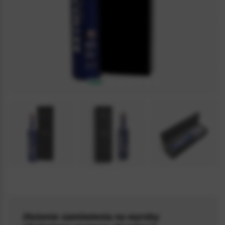
4.8 / 5
(12)
Złożenie zamówienia na wyroby
WODKABLACK007