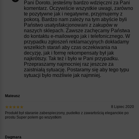
Pani Doroto, jesteśmy bardzo wdzięczni za Pani
komentarz. Oczywiście wszystkie uwagi, zarówno
te pozytywne jak i negatywne, przyjmujemy z
pokorą. Bardzo nam zależy na tym abyście byli
Państwo usatysfakcjonowani z zakupów w
naszych sklepach. Zawsze zachęcamy Państwa
do kontaktu e-mailowego jak i telefonicznego. W
przypadku zgłoszeń reklamacyjnych dokładamy
wszelkich starań aby czas oczekiwania na
decyzję, jak i formę rekompensaty był jak
najkrótszy. Tak też i było w Pani przypadku.
Przepraszamy najmocniej raz jeszcze za
zaistniałą sytuację. Postaramy się aby tego typu
sytuacji było możliwie jak najmniej.
Mateusz
8 Lipiec 2020
Produkt był staranie zabespieczony, pudełko z zawartością eleganckie po
prostu Super polem go wszystkim
Dagmara