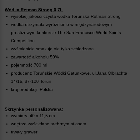
Wódka Retman Strong 0,7l:
wysokiej jakości czysta wódka Toruńska Retman Strong
wódka otrzymała wyróżnienie w międzynarodowym
prestiżowym konkursie The San Francisco World Spirits
Competition
wyśmienicie smakuje nie tylko schłodzona
zawartość alkoholu 50%
pojemność 700 ml
producent: Toruńskie Wódki Gatunkowe, ul.Jana Olbrachta
14/16, 87-100 Toruń
kraj produkcji: Polska
Skrzynka personalizowana:
wymiary: 40 x 11,5 cm
wnętrze wyściełane srebrnym atłasem
trwały grawer