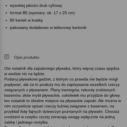
wysokiej jakości druk cyfrowy
format B5 (wymiary: ok. 17 x 25 cm)
80 kartek w kratkę
pakowany dodatkowo w tekturowy kartonik
Opis produktu
Oto notatnik dla zapalonego pływaka, który więcej czasu spędza
w wodzie niż na lądzie.
Podaruj pływakowi gadżet, z którym co prawda nie będzie mógł
popływać, ale za to posłuży mu do zapisywania wszelkich rzeczy
związanych z pływaniem. Plany treningów, rekordy zrobionych
basenów, złote myśli pływackie, cokolwiek mu przyjdzie do głowy
ten notatnik to idealne miejsce na pływackie zapiski. Ale można w
nim oczywiście spisać rzeczy luźniej związane z basenem, na
przykład listę fajnych dziewczyn poznanych na pływalni. Chociaż
urodzeni w czepku raczej zwracają uwagę wyłącznie na jedną
żabkę i jednego motylka.