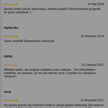
16 Maj 2019
Bardzo dobra jakość wykonania, świetny projekt. Prezent bardzo przypadł
do gustu jubilatowi :)
Agnieszka
30 Kwiecień 2019
Super produkt! Ekspresowa realizacja!
ANNA
15 Listopad 2017
Okładka ładna, ale wnętrze notatnika mało ciekawe... Nie poleciłabym
notatnika, bo uważam, że nie jest wart tej ceny. Liczyłam na ciekawsze
"wnętrze".
Anna
14 Wrzesień 2017
Na pewno przyda się mistrzyni Polski w swojej grupie wiekowej; Ola właśnie