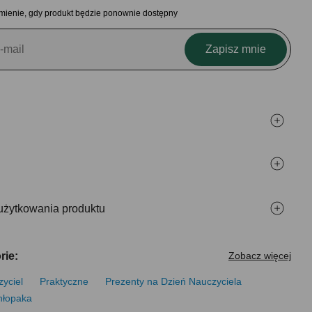
mienie, gdy produkt będzie ponownie dostępny
Zapisz mnie
użytkowania produktu
rie:
Zobacz więcej
yciel
Praktyczne
Prezenty na Dzień Nauczyciela
hłopaka