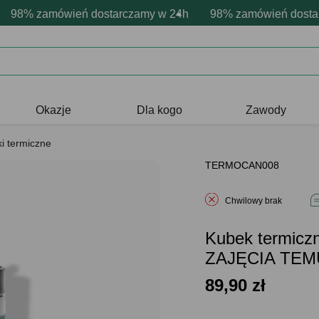
 personalizacja produktów
zytywne emocje - zawsze udane prezenty
8% zamówień dostarczamy w 24h
Profesjonalna i darmowa person
98% zamówień dostarcz
Prezentujemy poz
Okazje
Dla kogo
Zawody
i termiczne
TERMOCAN008
Chwilowy brak
Kubek termicz
ZAJĘCIA TE
89,90
zł