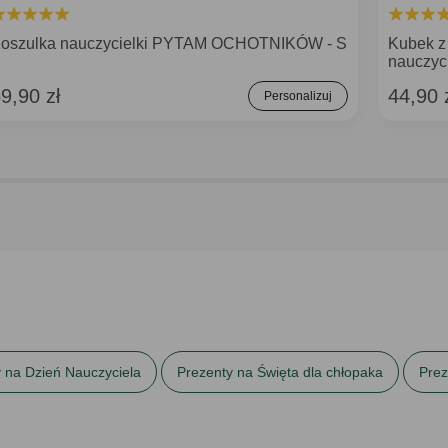
oszulka nauczycielki PYTAM OCHOTNIKÓW - S
Kubek z
nauczyci
9,90 zł
44,90 
Personalizuj
 na Dzień Nauczyciela
Prezenty na Święta dla chłopaka
Prez