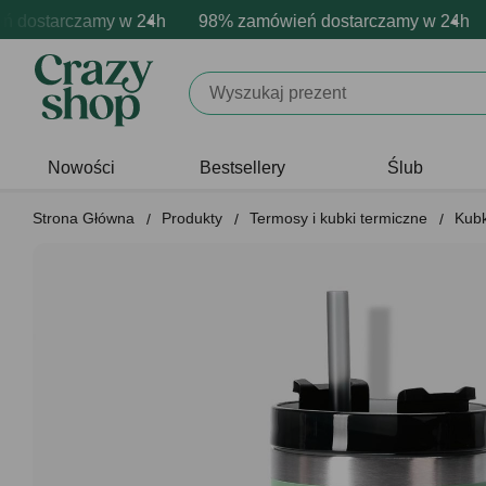
ostarczamy w 24h
darmowa personalizacja produktów
zytywne emocje - zawsze udane prezenty
98% zamówień dostarczamy w 24h
Profesjonalna i darmowa
Prezentujemy po
9
Nowości
Bestsellery
Ślub
Strona Główna
Produkty
Termosy i kubki termiczne
Kubk