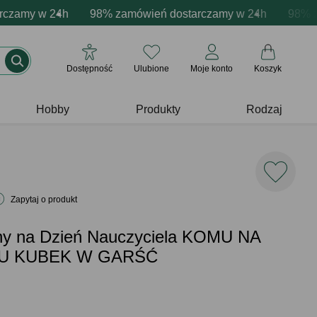
alizacja produktów
amy w 24h
ytywne emocje - zawsze udane prezenty
98% zamówień dostarczamy w 24h
Profesjonalna i darmowa personalizacj
Prezentujemy poz
98% zam
Dostępność
Ulubione
Moje konto
Koszyk
Hobby
Produkty
Rodzaj
Zapytaj o produkt
ny na Dzień Nauczyciela KOMU NA
MU KUBEK W GARŚĆ