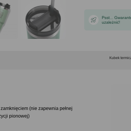
Psst... Gwaran
uzależnić!
Kubek termi
 zamknięciem (nie zapewnia pełnej
ycji pionowej)