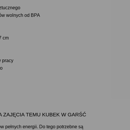
ztucznego
ałów wolnych od BPA
,7 cm
w pracy
go
U NA ZAJĘCIA TEMU KUBEK W GARŚĆ
ów pełnych energii. Do tego potrzebne są