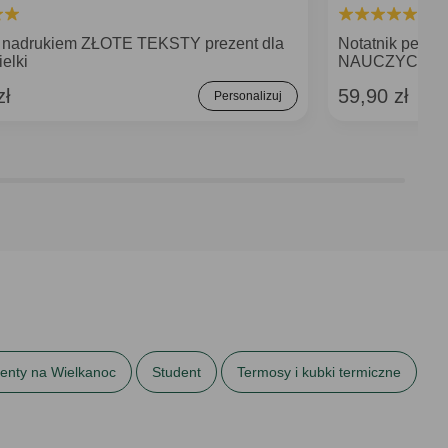
 nadrukiem ZŁOTE TEKSTY prezent dla
Notatnik pers
elki
NAUCZYCIELA
zł
59,90 zł
Personalizuj
enty na Wielkanoc
Student
Termosy i kubki termiczne