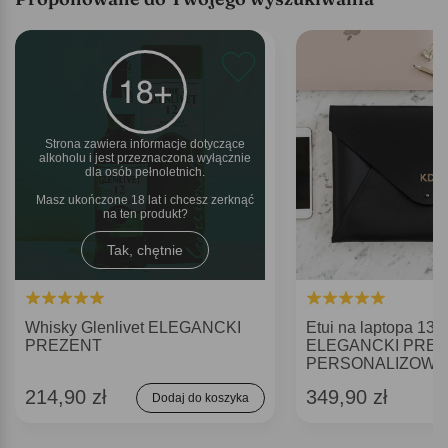
Strona zawiera informacje dotyczące
alkoholu i jest przeznaczona wyłącznie
dla osób pełnoletnich.
Masz ukończone 18 lat i chcesz zerknąć
na ten produkt
Tak, chętnie
Whisky Glenlivet ELEGANCKI
Etui na laptopa 13 c
PREZENT
ELEGANCKI PRE
PERSONALIZOWA
214,90 zł
349,90 zł
Dodaj do koszyka