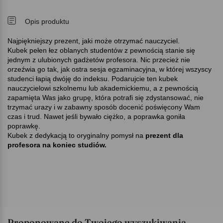
Opis produktu
Najpiękniejszy prezent, jaki może otrzymać nauczyciel.
Kubek pełen łez oblanych studentów z pewnością stanie się
jednym z ulubionych gadżetów profesora. Nic przecież nie
orzeźwia go tak, jak ostra sesja egzaminacyjna, w której wszyscy
studenci łapią dwóję do indeksu. Podarujcie ten kubek
nauczycielowi szkolnemu lub akademickiemu, a z pewnością
zapamięta Was jako grupę, która potrafi się zdystansować, nie
trzymać urazy i w zabawny sposób docenić poświęcony Wam
czas i trud. Nawet jeśli bywało ciężko, a poprawka goniła
poprawkę.
Kubek z dedykacją to oryginalny pomysł na
prezent dla
profesora na koniec studiów.
Proponowane do Twojego wyszukiwania