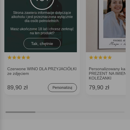
Strona zawiera informacje dotyczące
alkoholu i jest przeznaczona wyłącznie
dla osób pełnoletnich.
Masz ukończone 18 lat i chcesz zerknąć
na ten produkt
Tak, chętnie
Czerwone WINO DLA PRZYJACIÓŁKI
Personalizowany kale
ze zdjęciem
PREZENT NA IMIENI
KOLEŻANKI
89,90 zł
79,90 zł
Personalizuj