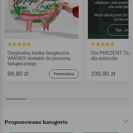
alkoholu i jest przezn
dla osób pełnol
Masz ukończone 18 lat 
na ten pro
Tak, chęt
Oryginalna kartka świąteczna
Gin PREZENT ŚW
WIANEK dodatek do prezentu
dla rodziców
świątecznego
99,90 zł
239,90 zł
Personalizuj
Proponowane kategorie