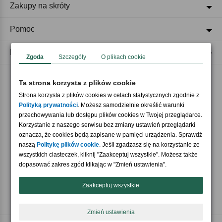
Zakupy na skróty
Pomoc
Regulaminy
Zgoda
Szczegóły
O plikach cookie
Ta strona korzysta z plików cookie
Akceptujemy płatności
Strona korzysta z plików cookies w celach statystycznych zgodnie z
Polityką prywatności
. Możesz samodzielnie określić warunki
przechowywania lub dostępu plików cookies w Twojej przeglądarce.
Korzystanie z naszego serwisu bez zmiany ustawień przeglądarki
oznacza, że cookies będą zapisane w pamięci urządzenia. Sprawdź
naszą
Politykę plików cookie
. Jeśli zgadzasz się na korzystanie ze
wszystkich ciasteczek, kliknij "Zaakceptuj wszystkie". Możesz także
Nasi partnerzy
dopasować zakres zgód klikając w "Zmień ustawienia".
Zaakceptuj wszystkie
Zmień ustawienia