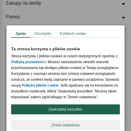
Zakupy na skróty
Pomoc
Regulaminy
Zgoda
Szczegóły
O plikach cookie
Ta strona korzysta z plików cookie
Akceptujemy płatności
Strona korzysta z plików cookies w celach statystycznych zgodnie z
Polityką prywatności
. Możesz samodzielnie określić warunki
przechowywania lub dostępu plików cookies w Twojej przeglądarce.
Korzystanie z naszego serwisu bez zmiany ustawień przeglądarki
oznacza, że cookies będą zapisane w pamięci urządzenia. Sprawdź
naszą
Politykę plików cookie
. Jeśli zgadzasz się na korzystanie ze
wszystkich ciasteczek, kliknij "Zaakceptuj wszystkie". Możesz także
Nasi partnerzy
dopasować zakres zgód klikając w "Zmień ustawienia".
Zaakceptuj wszystkie
Zmień ustawienia