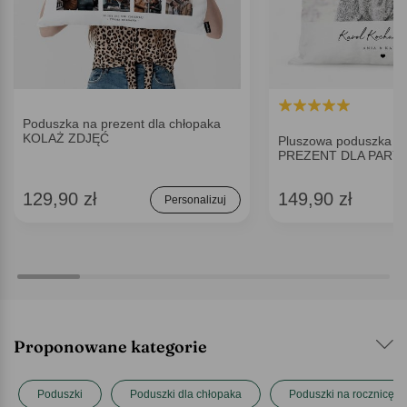
Poduszka na prezent dla chłopaka
KOLAŻ ZDJĘĆ
Pluszowa poduszka p
PREZENT DLA PARY z
129,90 zł
149,90 zł
Personalizuj
Proponowane kategorie
Poduszki
Poduszki dla chłopaka
Poduszki na rocznicę ś