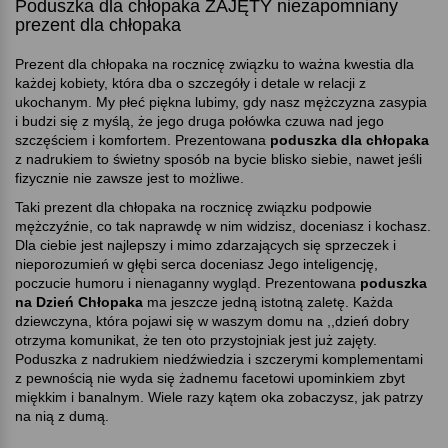
Poduszka dla chłopaka ZAJĘTY niezapomniany
prezent dla chłopaka
Prezent dla chłopaka na rocznicę związku to ważna kwestia dla
każdej kobiety, która dba o szczegóły i detale w relacji z
ukochanym. My płeć piękna lubimy, gdy nasz mężczyzna zasypia
i budzi się z myślą, że jego druga połówka czuwa nad jego
szczęściem i komfortem. Prezentowana
poduszka dla chłopaka
z nadrukiem to świetny sposób na bycie blisko siebie, nawet jeśli
fizycznie nie zawsze jest to możliwe.
Taki prezent dla chłopaka na rocznicę związku podpowie
mężczyźnie, co tak naprawdę w nim widzisz, doceniasz i kochasz.
Dla ciebie jest najlepszy i mimo zdarzających się sprzeczek i
nieporozumień w głębi serca doceniasz Jego inteligencję,
poczucie humoru i nienaganny wygląd. Prezentowana
poduszka
na Dzień Chłopaka
ma jeszcze jedną istotną zaletę. Każda
dziewczyna, która pojawi się w waszym domu na ,,dzień dobry
otrzyma komunikat, że ten oto przystojniak jest już zajęty.
Poduszka z nadrukiem niedźwiedzia i szczerymi komplementami
z pewnością nie wyda się żadnemu facetowi upominkiem zbyt
miękkim i banalnym. Wiele razy kątem oka zobaczysz, jak patrzy
na nią z dumą.