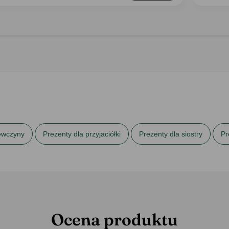
iewczyny
Prezenty dla przyjaciółki
Prezenty dla siostry
Pr
na Święta
Prezenty na Święta dla dziewczyny
Prezenty na Świ
Ocena produktu