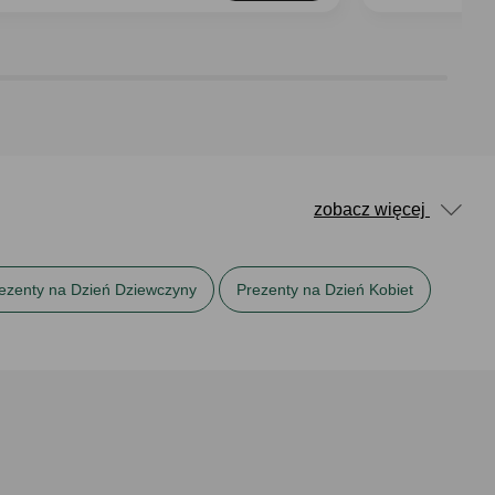
zobacz więcej
ezenty na Dzień Dziewczyny
Prezenty na Dzień Kobiet
ęta dla siostry
Prezenty na urodziny dla niej