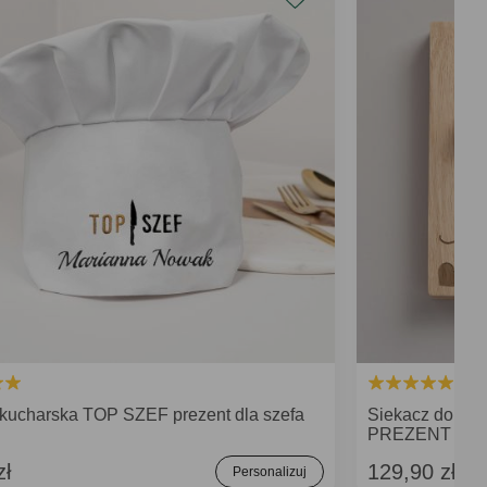
kucharska TOP SZEF prezent dla szefa
Siekacz do zi
PREZENT DL
zł
129,90 zł
Personalizuj