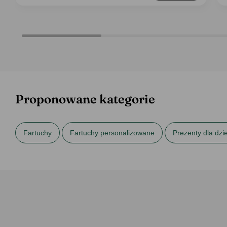
Proponowane kategorie
Fartuchy
Fartuchy personalizowane
Prezenty dla dz
Prezenty na imieniny
Prezenty na Mikołajki
Prezenty 