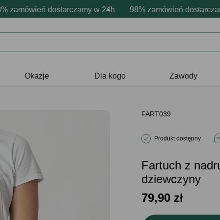
onalizacja produktów
ne emocje - zawsze udane prezenty
amówień dostarczamy w 24h
Profesjonalna i darmowa personaliza
98% zamówień dostarczamy 
Prezentujemy pozytyw
Okazje
Dla kogo
Zawody
FART039
Produkt dostępny
Fartuch z nad
dziewczyny
79,90
zł