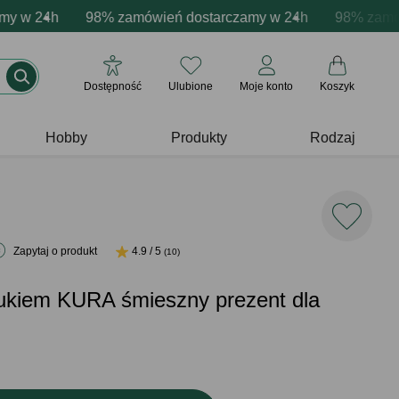
cja produktów
w 24h
ne emocje - zawsze udane prezenty
98% zamówień dostarczamy w 24h
Profesjonalna i darmowa personalizacja pro
Prezentujemy pozytywn
98% zamówień
Dostępność
Ulubione
Moje konto
Koszyk
Hobby
Produkty
Rodzaj
Zapytaj o produkt
4.9 / 5
(10)
rukiem KURA śmieszny prezent dla