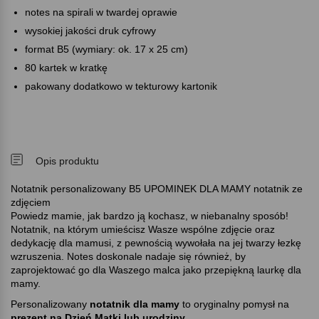
notes na spirali w twardej oprawie
wysokiej jakości druk cyfrowy
format B5 (wymiary: ok. 17 x 25 cm)
80 kartek w kratkę
pakowany dodatkowo w tekturowy kartonik
Opis produktu
Notatnik personalizowany B5 UPOMINEK DLA MAMY notatnik ze
zdjęciem
Powiedz mamie, jak bardzo ją kochasz, w niebanalny sposób!
Notatnik, na którym umieścisz Wasze wspólne zdjęcie oraz
dedykację dla mamusi, z pewnością wywołała na jej twarzy łezkę
wzruszenia. Notes doskonale nadaje się również, by
zaprojektować go dla Waszego malca jako przepiękną laurkę dla
mamy.
Personalizowany
notatnik dla mamy
to oryginalny pomysł na
prezent na
Dzień Matki lub urodziny.