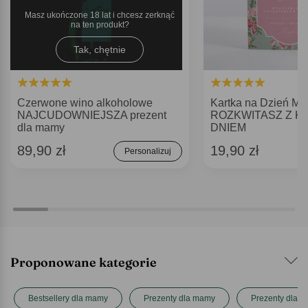
Masz ukończone 18 lat i chcesz zerknąć
na ten produkt
Tak, chętnie
Czerwone wino alkoholowe
Kartka na Dzień M
NAJCUDOWNIEJSZA prezent
ROZKWITASZ Z K
dla mamy
DNIEM
89,90 zł
19,90 zł
Personalizuj
Proponowane kategorie
Bestsellery dla mamy
Prezenty dla mamy
Prezenty dla ni