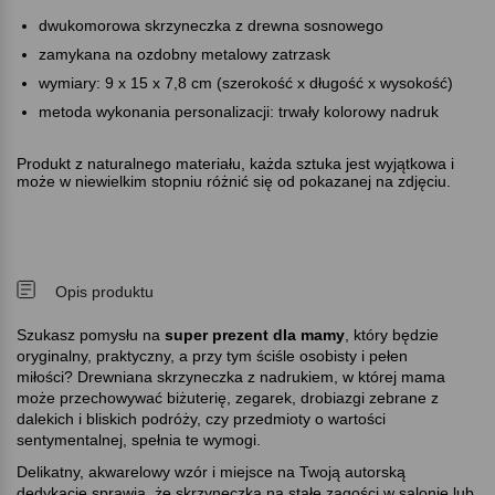
dwukomorowa skrzyneczka z drewna sosnowego
zamykana na ozdobny metalowy zatrzask
wymiary: 9 x 15 x 7,8 cm (szerokość x długość x wysokość)
metoda wykonania personalizacji: trwały kolorowy nadruk
Produkt z naturalnego materiału, każda sztuka jest wyjątkowa i
może w niewielkim stopniu różnić się od pokazanej na zdjęciu.
Opis produktu
Szukasz pomysłu na
super prezent dla mamy
, który będzie
oryginalny, praktyczny, a przy tym ściśle osobisty i pełen
miłości? Drewniana skrzyneczka z nadrukiem, w której mama
może przechowywać biżuterię, zegarek, drobiazgi zebrane z
dalekich i bliskich podróży, czy przedmioty o wartości
sentymentalnej, spełnia te wymogi.
Delikatny, akwarelowy wzór i miejsce na Twoją autorską
dedykację sprawią, że skrzyneczka na stałe zagości w salonie lub