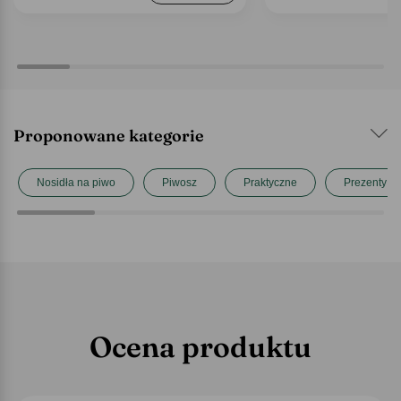
Proponowane kategorie
Nosidła na piwo
Piwosz
Praktyczne
Prezenty d
Ocena produktu