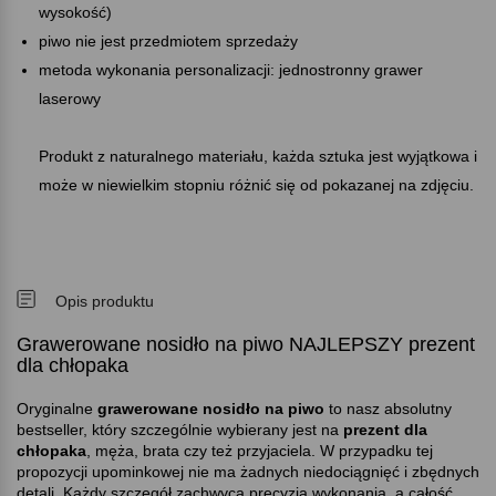
wysokość)
piwo nie jest przedmiotem sprzedaży
metoda wykonania personalizacji: jednostronny grawer
laserowy
Produkt z naturalnego materiału, każda sztuka jest wyjątkowa i
może w niewielkim stopniu różnić się od pokazanej na zdjęciu.
Opis produktu
Grawerowane nosidło na piwo NAJLEPSZY prezent
dla chłopaka
Oryginalne
grawerowane nosidło na piwo
to nasz absolutny
bestseller, który szczególnie wybierany jest na
prezent dla
chłopaka
, męża, brata czy też przyjaciela. W przypadku tej
propozycji upominkowej nie ma żadnych niedociągnięć i zbędnych
detali. Każdy szczegół zachwyca precyzją wykonania, a całość