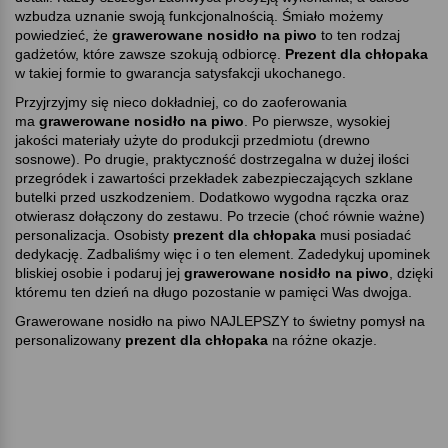
wzbudza uznanie swoją funkcjonalnością. Śmiało możemy
powiedzieć, że
grawerowane nosidło na piwo
to ten rodzaj
gadżetów, które zawsze szokują odbiorcę.
Prezent dla chłopaka
w takiej formie to gwarancja satysfakcji ukochanego.
Przyjrzyjmy się nieco dokładniej, co do zaoferowania
ma
grawerowane nosidło na piwo
. Po pierwsze, wysokiej
jakości materiały użyte do produkcji przedmiotu (drewno
sosnowe). Po drugie, praktyczność dostrzegalna w dużej ilości
przegródek i zawartości przekładek zabezpieczających szklane
butelki przed uszkodzeniem. Dodatkowo wygodna rączka oraz
otwierasz dołączony do zestawu. Po trzecie (choć równie ważne)
personalizacja. Osobisty
prezent dla chłopaka
musi posiadać
dedykację. Zadbaliśmy więc i o ten element. Zadedykuj upominek
bliskiej osobie i podaruj jej
grawerowane nosidło na piwo
, dzięki
któremu ten dzień na długo pozostanie w pamięci Was dwojga.
Grawerowane nosidło na piwo NAJLEPSZY to świetny pomysł na
personalizowany
prezent dla chłopaka
na różne okazje.