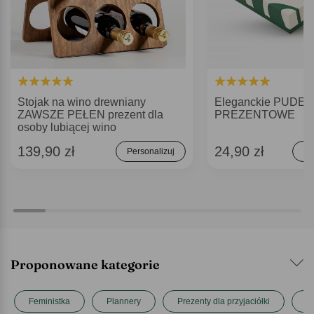
Stojak na wino drewniany
Eleganckie PUDE
ZAWSZE PEŁEN prezent dla
PREZENTOWE
osoby lubiącej wino
139,90 zł
24,90 zł
Personalizuj
Do
Proponowane kategorie
Feministka
Plannery
Prezenty dla przyjaciółki
Pr