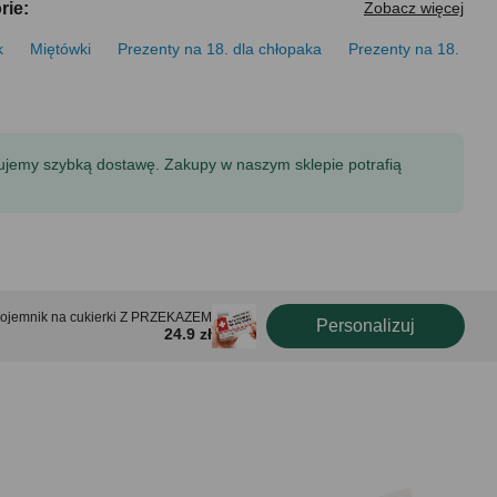
rie:
Zobacz więcej
k
Miętówki
Prezenty na 18. dla chłopaka
Prezenty na 18.
tujemy szybką dostawę. Zakupy w naszym sklepie potrafią
pojemnik na cukierki Z PRZEKAZEM
Personalizuj
24.9 zł