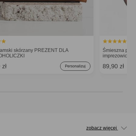
 damski skórzany PREZENT DLA
Śmieszna pier
OHOLICZKI
imprezowiczki
 zł
89,90 zł
Personalizuj
zobacz więcej