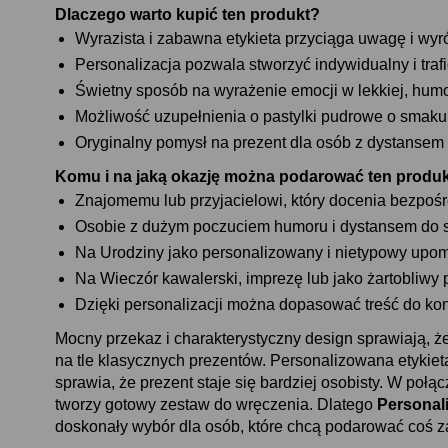
Dlaczego warto kupić ten produkt
Wyrazista i zabawna etykieta przyciąga uwagę i wyró
Personalizacja pozwala stworzyć indywidualny i traf
Świetny sposób na wyrażenie emocji w lekkiej, humo
Możliwość uzupełnienia o pastylki pudrowe o smaku
Oryginalny pomysł na prezent dla osób z dystansem
Komu i na jaką okazję można podarować ten prod
Znajomemu lub przyjacielowi, który docenia bezpoś
Osobie z dużym poczuciem humoru i dystansem do s
Na Urodziny jako personalizowany i nietypowy upo
Na Wieczór kawalerski, imprezę lub jako żartobliwy 
Dzięki personalizacji można dopasować treść do konkr
Mocny przekaz i charakterystyczny design sprawiają, ż
na tle klasycznych prezentów. Personalizowana etykiet
sprawia, że prezent staje się bardziej osobisty. W poł
tworzy gotowy zestaw do wręczenia. Dlatego
Personal
doskonały wybór dla osób, które chcą podarować coś 