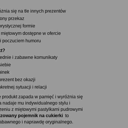
żnia się na tle innych prezentów
iony przekaz
rystycznej formie
 miętowym dostępne w ofercie
 i poczuciem humoru
ukt
rednie i zabawne komunikaty
iebie
minek
prezent bez okazji
etnej sytuacji i relacji
e produkt zapada w pamięć i wyróżnia się
a nadaje mu indywidualnego stylu i
ączeniu z miętowymi pastylkami pudrowymi
izowany pojemnik na cukierki
to
zabawnego i naprawdę oryginalnego.