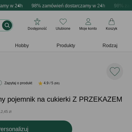
acja produktów
 w 24h
wne emocje - zawsze udane prezenty
98% zamówień dostarczamy w 24h
Profesjonalna i darmowa personalizacja pr
Prezentujemy pozytyw
98% zamówie
Dostępność
Ulubione
Moje konto
Koszyk
Hobby
Produkty
Rodzaj
Zapytaj o produkt
4.9 / 5
(66)
ny pojemnik na cukierki Z PRZEKAZEM
12,45 zł
ersonalizuj