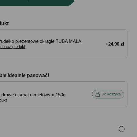
dukt
Pudełko prezentowe okrągłe TUBA MAŁA
+24,90 zł
obacz produkt
bie idealnie pasować!
pudrowe o smaku miętowym 150g
Do koszyka
dukt