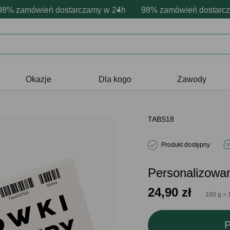
sonalizacja produktów
wne emocje - zawsze udane prezenty
zamówień dostarczamy w 24h
Profesjonalna i darmowa personaliz
98% zamówień dostarczamy
Prezentujemy pozyty
Okazje
Dla kogo
Zawody
TABS18
Produkt dostępny
Personalizowa
24,90
zł
100 g = 
P