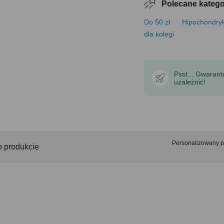
Polecane katego
Do 50 zł
Hipochondry
dla kolegi
Psst... Gwaran
uzależnić!
Personalizowany 
o produkcie